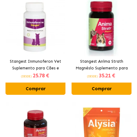
Stangest Inmunoferon Vet
Stangest Anima Strath
Suplemento para Cães e
Magnésio Suplemento para
25
.78 €
35
.21 €
Gatos
Cães e Gatos
(DESDE)
(DESDE)
Comprar
Comprar