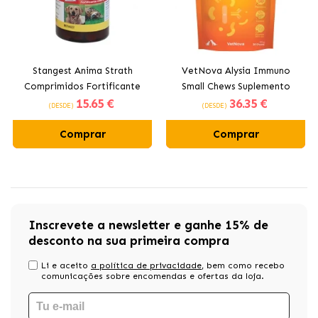
Stangest Anima Strath
VetNova Alysia Immuno
Comprimidos Fortificante
Small Chews Suplemento
15
.65 €
36
.35 €
Natural para Cães e Gatos
Imunológico para Cães de
(DESDE)
(DESDE)
Porte Pequeno e Gatos
Comprar
Comprar
Inscrevete a newsletter e ganhe 15% de
desconto na sua primeira compra
Li e aceito
a política de privacidade
, bem como recebo
comunicações sobre encomendas e ofertas da loja.