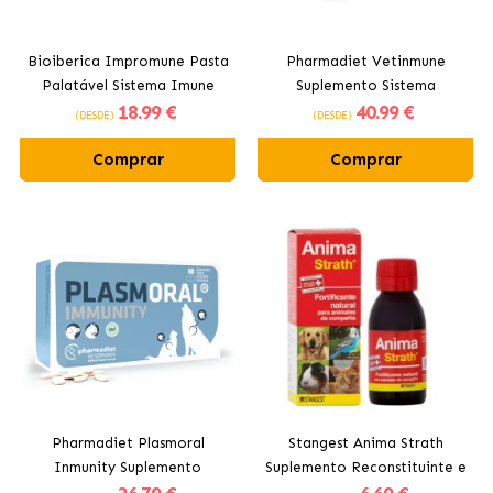
Bioiberica Impromune Pasta
Pharmadiet Vetinmune
Palatável Sistema Imune
Suplemento Sistema
18
.99 €
40
.99 €
para Cães e Gatos
Imunológico para Cães e
(DESDE)
(DESDE)
Gatos
Comprar
Comprar
Pharmadiet Plasmoral
Stangest Anima Strath
Inmunity Suplemento
Suplemento Reconstituinte e
Alimentar para Cães e Gatos
Fortificante Natural para