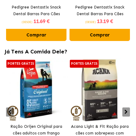
Pedigree Dentastix Snack
Pedigree Dentastix Snack
Dental Barras Para Cães
Dental Barras Para Cães
11
.69 €
13
.19 €
Médios 10-25 kg
Grandes +25 kg
(DESDE)
(DESDE)
Comprar
Comprar
Já Tens A Comida Dele?
PORTES GRÁTIS
PORTES GRÁTIS
Ração Orijen Original para
Acana Light & Fit Ração para
cães adultos com frango
cães com sobrepeso com