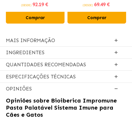
92
.19 €
69
.49 €
frango fresco
(DESDE)
(DESDE)
Comprar
Comprar
MAIS INFORMAÇÃO
INGREDIENTES
QUANTIDADES RECOMENDADAS
ESPECIFICAÇÕES TÉCNICAS
OPINIÕES
Opiniões sobre
Bioiberica Impromune
Pasta Palatável Sistema Imune para
Cães e Gatos