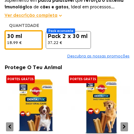
Suplemento em
pasta palatável
que
reforça o sistema
imunológico
de
cães e gatos
, ideal em processos
infecciosos, convalescença ou animais imunodeprimidos.
Ver descrição completa
QUANTIDADE
Pack economia
30 ml
Pack 2 x 30 ml
18.99 €
37.22 €
Descubra as nossas promoções
Protege O Teu Animal
PORTES GRÁTIS
PORTES GRÁTIS