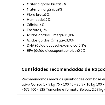
Matéria gorda bruta
18%
Matéria inorgânica
9%
Fibra bruta
5%
Humidade
12%
Cálcio
1,4%
Fósforo
1,1%
Ácidos gordos Ómega-3
1,0%
Ácidos gordos Ómega-6
3,0%
DHA (ácido docosahexaenoico)
0,3%
EPA (ácido eicosapentaenoico)
0,2%
Cantidades recomendadas de
Ração
Recomendamos medir as quantidades com base em 
ativo Quieto 1 - 5 kg 75 - 100 40 - 75 5 - 10 kg 100 -
- 575 400 - 525 Tamanho e formato Bolsas: 2,27 kg 