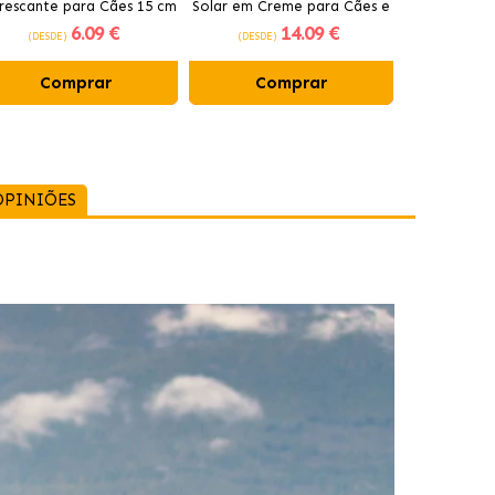
rescante para Cães 15 cm
Solar em Creme para Cães e
Fotoprotet
6
.09 €
14
.09 €
Gatos FPS 50+
Gato
(DESDE)
(DESDE)
(DESDE)
Comprar
Comprar
Co
OPINIÕES