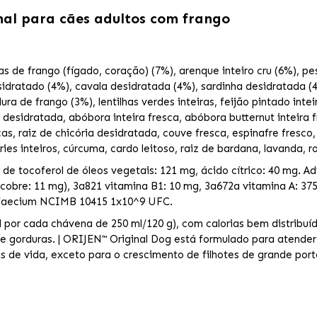
nal para cães adultos com frango
s de frango (fígado, coração) (7%), arenque inteiro cru (6%), pe
sidratado (4%), cavala desidratada (4%), sardinha desidratada (
dura de frango (3%), lentilhas verdes inteiras, feijão pintado inteir
 desidratada, abóbora inteira fresca, abóbora butternut inteira f
cas, raiz de chicória desidratada, couve fresca, espinafre fresco
rries inteiros, cúrcuma, cardo leitoso, raiz de bardana, lavanda, r
 de tocoferol de óleos vegetais: 121 mg, ácido cítrico: 40 mg. Ad
 (cobre: 11 mg), 3a821 vitamina B1: 10 mg, 3a672a vitamina A: 37
s faecium NCIMB 10415 1x10^9 UFC.
al por cada chávena de 250 ml/120 g), com calorias bem distribu
e gorduras. | ORIJEN™ Original Dog está formulado para atender
 de vida, exceto para o crescimento de filhotes de grande po