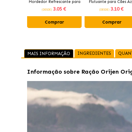
Mordedor Refrescante para
Flutuante para Cães Az
3
.05 €
3
.10 €
Cães 12 cm
(DESDE)
(DESDE)
Comprar
Comprar
INGREDIENTES
QUAN
MAIS INFORMAÇÃO
Informação sobre
Ração Orijen Ori