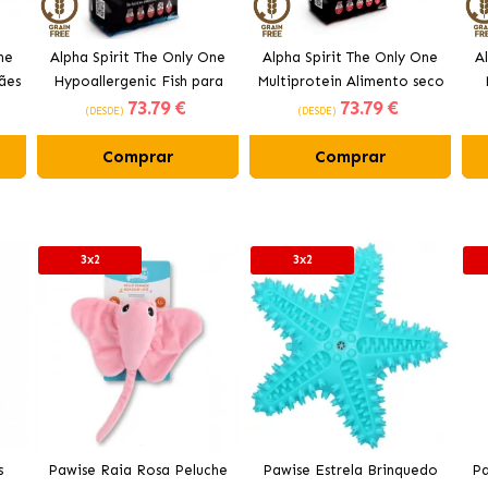
ne
Alpha Spirit The Only One
Alpha Spirit The Only One
A
ães
Hypoallergenic Fish para
Multiprotein Alimento seco
73
.79 €
73
.79 €
cães adultos
para filhotes
(DESDE)
(DESDE)
Comprar
Comprar
3x2
3x2
s
Pawise Raia Rosa Peluche
Pawise Estrela Brinquedo
Pa