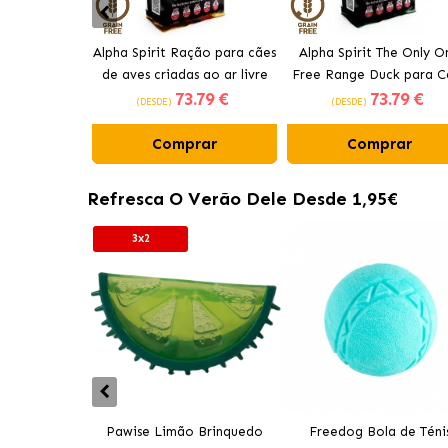
Alpha Spirit Ração para cães
Alpha Spirit The Only O
de aves criadas ao ar livre
Free Range Duck para C
73
.79 €
73
.79 €
(DESDE)
(DESDE)
Comprar
Comprar
Refresca O Verão Dele Desde 1,95€
3x2
Pawise Limão Brinquedo
Freedog Bola de Téni