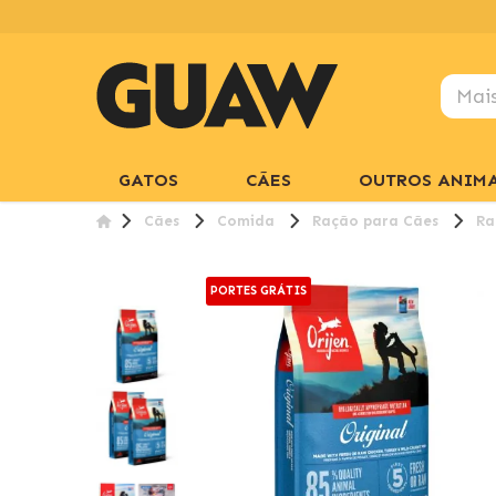
GATOS
CÃES
OUTROS ANIMA
Cães
Comida
Ração para Cães
Ra
PORTES GRÁTIS