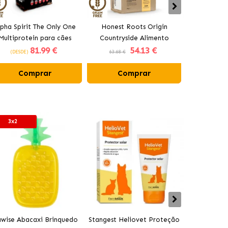
lpha Spirit The Only One
Honest Roots Origin
Honest 
Multiprotein para cães
Countryside Alimento
Countryside
81
.99 €
54
.13 €
adultos
Natural para Cães com
Natural par
(DESDE)
63.68 €
62.56 €
Frango e Vaca
Frang
Comprar
Comprar
Co
3x2
wise Abacaxi Brinquedo
Stangest Heliovet Proteção
Stangest 