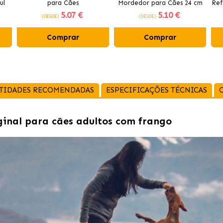
ul
para Cães
Mordedor para Cães 24 cm
Ref
5
.07 €
5
.10 €
(DESDE)
(DESDE)
Comprar
Comprar
TIDADES RECOMENDADAS
ESPECIFICAÇÕES TÉCNICAS
ginal para cães adultos com frango