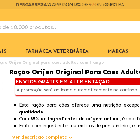
DESCARREGA
A APP COM 2% DESCONTO EXTRA
IS
FARMÁCIA VETERINÁRIA
MARCAS
ção Orijen Original para cães adultos com frango
Ração Orijen Original Para Cães Adul
ENVIOS GRÁTIS EM ALIMENTAÇÃO
A promoção será aplicada automaticamente no carrinho.
Esta ração para cães oferece uma nutrição excep
qualidade.
Com
85% de ingredientes de origem animal
, é uma f
Feito com ingredientes autênticos de presa inteira, é
i
Ver descrição completa