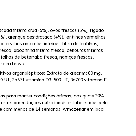
scada inteira crua (5%), ovos frescos (5%), fígado
4%), arenque desidratado (4%), lentilhas vermelhas
o, ervilhas amarelas inteiras, fibra de lentilhas,
resca, abobrinha inteira fresca, cenouras inteiras
, folhas de beterraba fresca, nabiças frescas,
oseira brava.
itivos organolépticos: Extrato de alecrim: 80 mg.
50 UI, 3a671 vitamina D3: 500 UI, 3a700 vitamina E:
ídas para manter condições ótimas; das quais 39%
 às recomendações nutricionais estabelecidas pela
rte com menos de 14 semanas. Armazenar em local