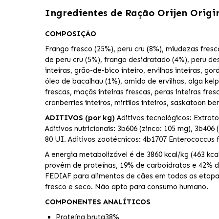
Ingredientes de
Ração Orijen Origi
COMPOSIÇÃO
Frango fresco (25%), peru cru (8%), miudezas fresca
de peru cru (5%), frango desidratado (4%), peru de
inteiras, grão-de-bico inteiro, ervilhas inteiras, gor
óleo de bacalhau (1%), amido de ervilhas, alga kelp
frescas, maçãs inteiras frescas, peras inteiras fres
cranberries inteiros, mirtilos inteiros, saskatoon be
ADITIVOS (por kg)
Aditivos tecnológicos: Extrato
Aditivos nutricionais: 3b606 (zinco: 105 mg), 3b406
80 UI. Aditivos zootécnicos: 4b1707 Enterococcu
A energia metabolizável é de 3860 kcal/kg (463 kc
provêm de proteínas, 19% de carboidratos e 42% d
FEDIAF para alimentos de cães em todas as etapas
fresco e seco. Não apto para consumo humano.
COMPONENTES ANALÍTICOS
Proteína bruta
38%