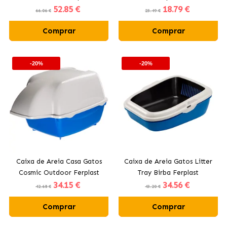
52
.85 €
18
.79 €
66.06 €
23.49 €
Comprar
Comprar
-20%
-20%
Caixa de Areia Casa Gatos
Caixa de Areia Gatos Litter
Cosmic Outdoor Ferplast
Tray Birba Ferplast
34
.15 €
34
.56 €
42.68 €
43.20 €
Comprar
Comprar