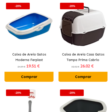
-20%
-20%
Caixa de Areia Gatos
Caixa de Areia Casa Gatos
Moderna Ferplast
Tampa Prima Cabrio
19
.51 €
26
.02 €
Ferplast
24.39 €
32.52 €
Comprar
Comprar
-20%
-20%