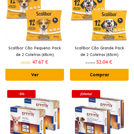
Scalibor Cão Pequeno Pack
Scalibor Cão Grande Pack
de 2 Coleiras (48cm)
de 2 Coleiras (65cm)
47
.67 €
52
.04 €
(DESDE)
54.78 €
Ver
Comprar
-5%
¡Oferta!