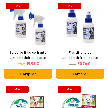
-5%
-5%
Spray de linha de frente
Frontline spray
Antiparasitário Pacote
Antiparasitário Pacote
49
.95 €
30
.76 €
2x250ml
2x100ml
(DESDE)
32.38 €
Comprar
Comprar
-5%
-5%