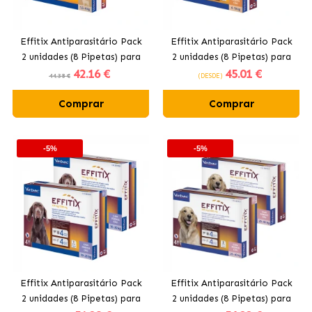
Effitix Antiparasitário Pack
Effitix Antiparasitário Pack
2 unidades (8 Pipetas) para
2 unidades (8 Pipetas) para
42
.16 €
45
.01 €
Cães Mini (1,5-4kg)
Cães Pequenos (4-10kg)
44.38 €
(DESDE)
Comprar
Comprar
-5%
-5%
Effitix Antiparasitário Pack
Effitix Antiparasitário Pack
2 unidades (8 Pipetas) para
2 unidades (8 Pipetas) para