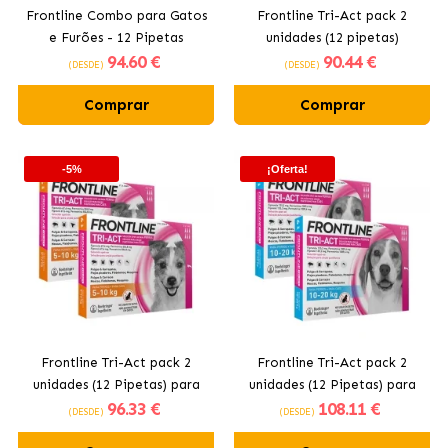
Frontline Combo para Gatos
Frontline Tri-Act pack 2
e Furões - 12 Pipetas
unidades (12 pipetas)
94
.60 €
90
.44 €
Pipetas para Cães Mini (2-
(DESDE)
(DESDE)
5KG)
Comprar
Comprar
-5%
¡Oferta!
Frontline Tri-Act pack 2
Frontline Tri-Act pack 2
unidades (12 Pipetas) para
unidades (12 Pipetas) para
96
.33 €
108
.11 €
Cães de Pequeno- porte (5-
Cães de Médio Porte (10-
(DESDE)
(DESDE)
10KG)
20KG)(10-20KG)