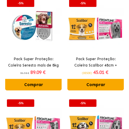
-5%
-5%
Pack Super Proteção:
Pack Super Proteção:
Coleira Seresto mais de 8kg
Coleira Scalibor 48cm +
89
.09 €
45
.01 €
+ Advantix 4 Pipetas + 25kg
Frontline Tri-Act 3 Pipetas
93.78 €
(DESDE)
(2-5kg) para cães mini
Comprar
Comprar
-5%
-5%