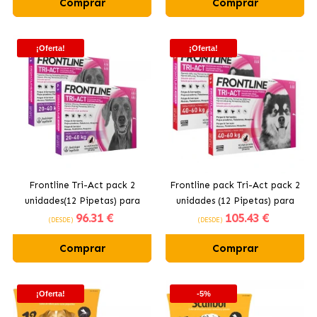
Comprar
Comprar
¡Oferta!
¡Oferta!
Frontline Tri-Act pack 2
Frontline pack Tri-Act pack 2
unidades(12 Pipetas) para
unidades (12 Pipetas) para
96
.31 €
105
.43 €
Cães Grandes (20-40KG)
Cães Gigantes (40-60KG)
(DESDE)
(DESDE)
Comprar
Comprar
¡Oferta!
-5%