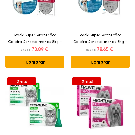
Pack Super Proteção:
Pack Super Proteção:
Coleira Seresto menos 8kg +
Coleira Seresto menos 8kg +
73
.89 €
78
.65 €
Advantix 4 Pipetas 0-4kg
Advantix 4 Pipetas 4-10kg
77.78 €
82.79 €
para Cães Mini
Comprar
Comprar
¡Oferta!
¡Oferta!