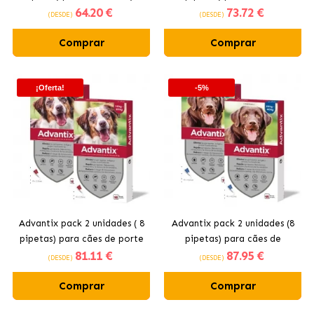
64
.20 €
73
.72 €
4KG)
pequeno porte (4-10kg)
(DESDE)
(DESDE)
Comprar
Comprar
¡Oferta!
-5%
Advantix pack 2 unidades ( 8
Advantix pack 2 unidades (8
pipetas) para cães de porte
pipetas) para cães de
81
.11 €
87
.95 €
médio (10-25kg)
grande porte (+25kg)
(DESDE)
(DESDE)
Comprar
Comprar