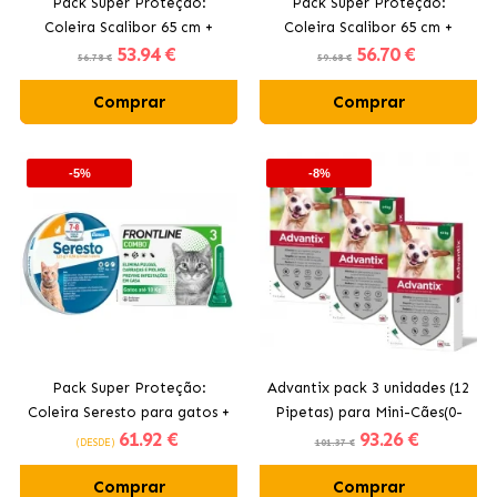
Pack Super Proteção:
Pack Super Proteção:
Coleira Scalibor 65 cm +
Coleira Scalibor 65 cm +
53
.94 €
56
.70 €
Frontline Tri-Act 3 pipetas
Frontline Tri-Act 3 pipetas
56.78 €
59.68 €
(20-40 kg) para cães grandes
(40-60 kg) para cães
Comprar
Comprar
gigantes
-5%
-8%
Pack Super Proteção:
Advantix pack 3 unidades (12
Coleira Seresto para gatos +
Pipetas) para Mini-Cães(0-
61
.92 €
93
.26 €
Frontline Spot Combo 3
4KG)
(DESDE)
101.37 €
Pipetas para Gatos
Comprar
Comprar