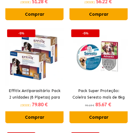
51
.28 €
56
.22 €
Cães de Médio Porte (10-
Cães Grandes (20-40kg).
(DESDE)
(DESDE)
20kg).
Comprar
Comprar
-5%
-5%
Effitix Antiparasitário Pack
Pack Super Proteção:
2 unidades (8 Pipetas) para
Coleira Seresto mais de 8kg
79
.80 €
85
.67 €
Cães Gigantes (40-60kg).
+ Advantix 4 Pipetas 10-25kg
(DESDE)
90.18 €
Comprar
Comprar