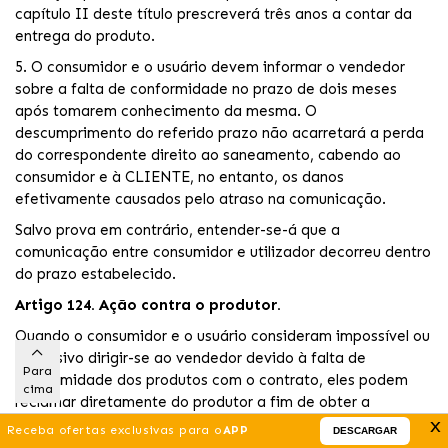
capítulo II deste título prescreverá três anos a contar da
entrega do produto.
5. O consumidor e o usuário devem informar o vendedor
sobre a falta de conformidade no prazo de dois meses
após tomarem conhecimento da mesma. O
descumprimento do referido prazo não acarretará a perda
do correspondente direito ao saneamento, cabendo ao
consumidor e à CLIENTE, no entanto, os danos
efetivamente causados pelo atraso na comunicação.
Salvo prova em contrário, entender-se-á que a
comunicação entre consumidor e utilizador decorreu dentro
do prazo estabelecido.
Artigo 124. Ação contra o produtor.
Quando o consumidor e o usuário consideram impossível ou
excessivo dirigir-se ao vendedor devido à falta de
Para
conformidade dos produtos com o contrato, eles podem
cima
reclamar diretamente do produtor a fim de obter a
x
substituição ou reparo do produto.
Receba ofertas exclusivas para o
APP
DESCARGAR