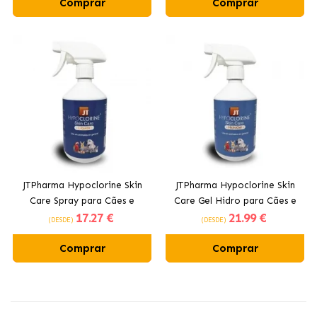
Comprar
Comprar
JTPharma Hypoclorine Skin
JTPharma Hypoclorine Skin
Care Spray para Cães e
Care Gel Hidro para Cães e
17
.27 €
21
.99 €
Gatos
Gatos
(DESDE)
(DESDE)
Comprar
Comprar