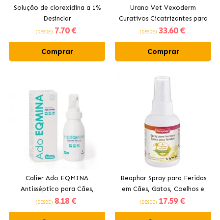
Solução de clorexidina a 1%
Urano Vet Vexoderm
Desinclar
Curativos Cicatrizantes para
7
.70 €
33
.60 €
Cão e Gato
(DESDE)
(DESDE)
Comprar
Comprar
Calier Ado EQMINA
Beaphar Spray para Feridas
Antisséptico para Cães,
em Cães, Gatos, Coelhos e
8
.18 €
17
.59 €
Gatos e Cavalos
Roedores 75 ml
(DESDE)
(DESDE)