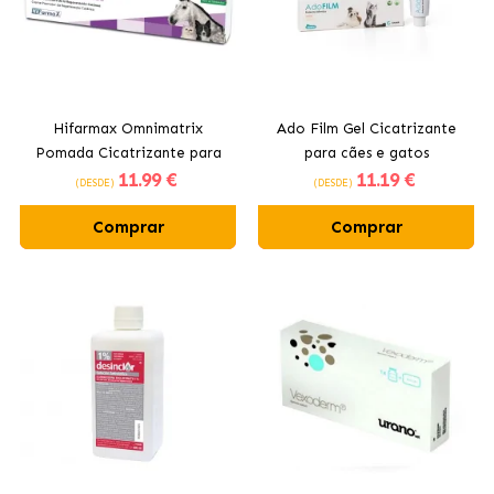
Hifarmax Omnimatrix
Ado Film Gel Cicatrizante
Pomada Cicatrizante para
para cães e gatos
11
.99 €
11
.19 €
Cães e Gatos
(DESDE)
(DESDE)
Comprar
Comprar