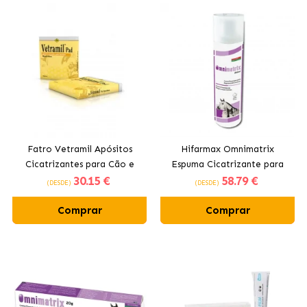
Fatro Vetramil Apósitos
Hifarmax Omnimatrix
Cicatrizantes para Cão e
Espuma Cicatrizante para
30
.15 €
58
.79 €
Gato
Cães e Gatos
(DESDE)
(DESDE)
Comprar
Comprar