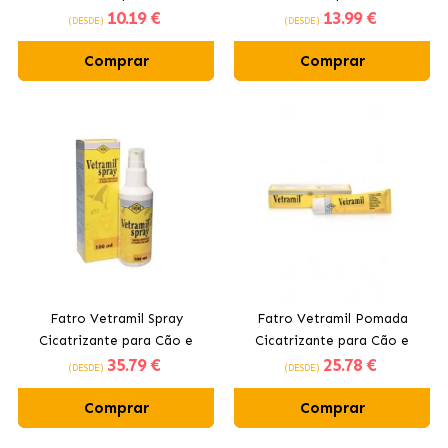
10
.19 €
13
.99 €
Gato
Gatos
(DESDE)
(DESDE)
Comprar
Comprar
Fatro Vetramil Spray
Fatro Vetramil Pomada
Cicatrizante para Cão e
Cicatrizante para Cão e
35
.79 €
25
.78 €
Gato
Gato
(DESDE)
(DESDE)
Comprar
Comprar