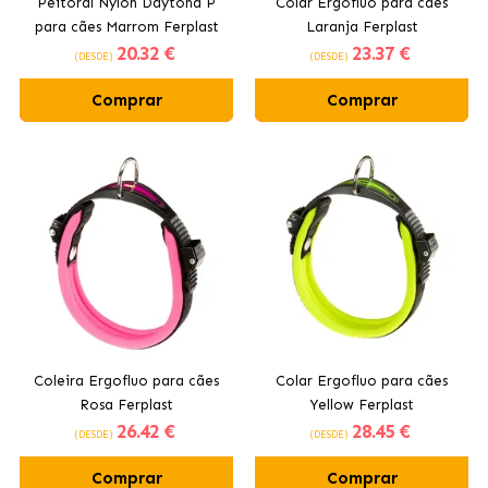
Peitoral Nylon Daytona P
Colar Ergofluo para cães
para cães Marrom Ferplast
Laranja Ferplast
20
.32 €
23
.37 €
(DESDE)
(DESDE)
Comprar
Comprar
Coleira Ergofluo para cães
Colar Ergofluo para cães
Rosa Ferplast
Yellow Ferplast
26
.42 €
28
.45 €
(DESDE)
(DESDE)
Comprar
Comprar