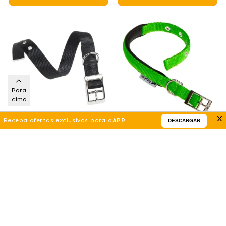
Para
cima
x
Receba ofertas exclusivas para o
APP
DESCARGAR
Colar de Nylon Club CF
Colar Nylon Daytona C
Preto para cães Ferplast
Green para cães Ferplast
7
.11 €
9
.14 €
(DESDE)
(DESDE)
Comprar
Comprar