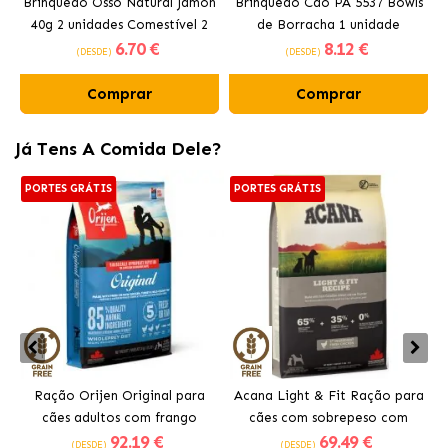
Brinquedo Osso Natural Jamón
Brinquedo Cão PA 5537 Bowls
40g 2 unidades Comestível 2
de Borracha 1 unidade
6
.70 €
8
.12 €
unidades Ferplast
Ferplast
(DESDE)
(DESDE)
Comprar
Comprar
Já Tens A Comida Dele?
PORTES GRÁTIS
PORTES GRÁTIS
Ração Orijen Original para
Acana Light & Fit Ração para
cães adultos com frango
cães com sobrepeso com
92
.19 €
69
.49 €
frango fresco
(DESDE)
(DESDE)