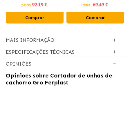
92
.19 €
69
.49 €
frango fresco
(DESDE)
(DESDE)
Comprar
Comprar
MAIS INFORMAÇÃO
ESPECIFICAÇÕES TÉCNICAS
OPINIÕES
Opiniões sobre
Cortador de unhas de
cachorro Gro Ferplast