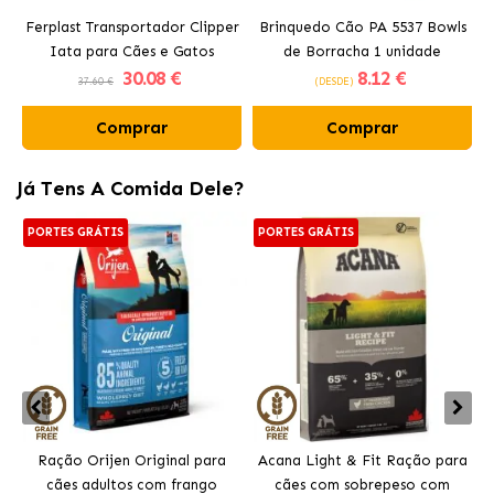
Ferplast Transportador Clipper
Brinquedo Cão PA 5537 Bowls
C
Iata para Cães e Gatos
de Borracha 1 unidade
30
.08 €
8
.12 €
Ferplast
37.60 €
(DESDE)
Comprar
Comprar
Já Tens A Comida Dele?
PORTES GRÁTIS
PORTES GRÁTIS
Ração Orijen Original para
Acana Light & Fit Ração para
cães adultos com frango
cães com sobrepeso com