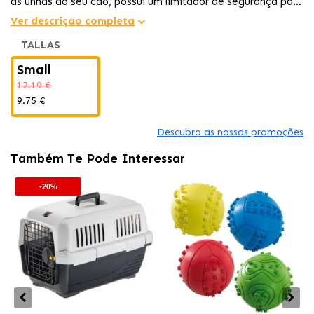
as unhas do seu cão, possui um limitador de segurança para
evitar cortes excessivos.
Ver descrição completa
TALLAS
Small
12.19 €
9.75 €
Descubra as nossas promoções
Também Te Pode Interessar
-20%