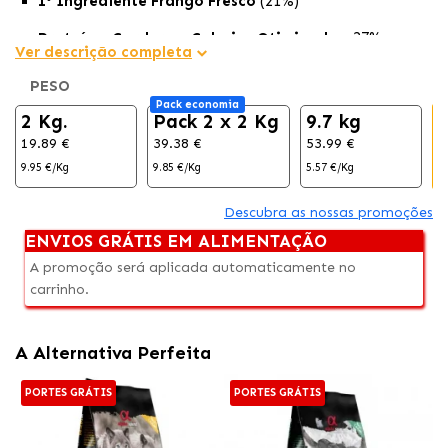
1º Ingrediente Frango Fresco
(21%)
Proteína, Gordura e Calorias Otimizadas
: 27%
Ver descrição completa
proteína | 16% Gordura | 3443Kcal/120g
PESO
Novos suplementos
: taurina (400mg) para ajudar a
Pack economia
2 Kg.
regular o fluxo sanguíneo, melhorar a saúde do cérebro,
Pack 2 x 2 Kg
9.7 kg
promover a saúde do coração e fortalecer as funções
19.89 €
39.38 €
53.99 €
7
musculares.
9.95 €/Kg
9.85 €/Kg
5.57 €/Kg
5
Descubra as nossas promoções
ENVIOS GRÁTIS EM ALIMENTAÇÃO
A promoção será aplicada automaticamente no
carrinho.
A Alternativa Perfeita
PORTES GRÁTIS
PORTES GRÁTIS