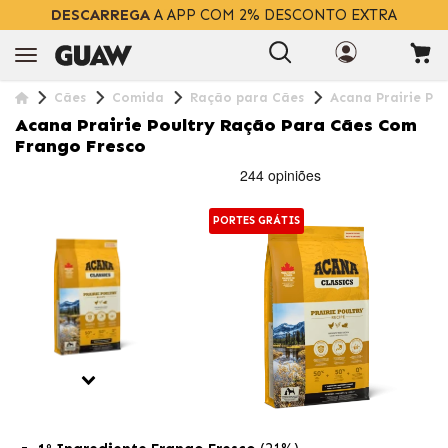
DESCARREGA
A APP COM 2% DESCONTO EXTRA
Cães
Comida
Ração para Cães
Acana Prairie Po
Acana Prairie Poultry Ração Para Cães Com
Frango Fresco
PORTES GRÁTIS