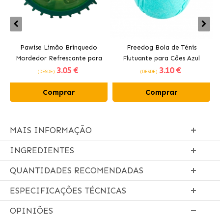
Pawise Limão Brinquedo
Freedog Bola de Ténis
Mordedor Refrescante para
Flutuante para Cães Azul
3
.05 €
3
.10 €
Cães 12 cm
(DESDE)
(DESDE)
Comprar
Comprar
MAIS INFORMAÇÃO
INGREDIENTES
QUANTIDADES RECOMENDADAS
ESPECIFICAÇÕES TÉCNICAS
OPINIÕES