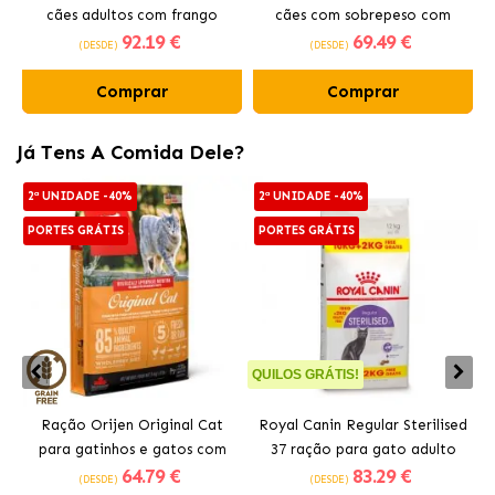
cães adultos com frango
cães com sobrepeso com
92
.19 €
69
.49 €
frango fresco
(DESDE)
(DESDE)
Comprar
Comprar
Já Tens A Comida Dele?
2ª UNIDADE -40%
2ª UNIDADE -40%
PORTES GRÁTIS
PORTES GRÁTIS
QUILOS GRÁTIS!
Q
Ração Orijen Original Cat
Royal Canin Regular Sterilised
para gatinhos e gatos com
37 ração para gato adulto
64
.79 €
83
.29 €
frango
esterilizado
(DESDE)
(DESDE)