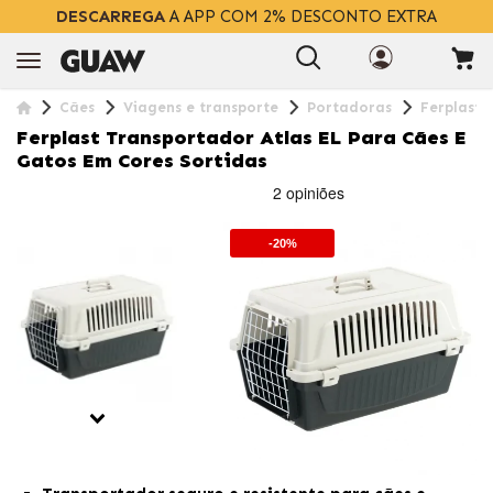
DESCARREGA
A APP COM 2% DESCONTO EXTRA
Cães
Viagens e transporte
Portadoras
Ferplast 
Ferplast Transportador Atlas EL Para Cães E
Gatos Em Cores Sortidas
-20%