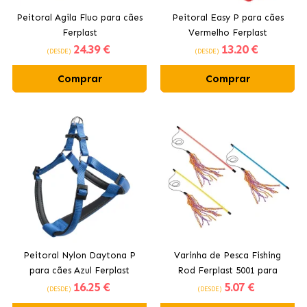
Peitoral Agila Fluo para cães
Peitoral Easy P para cães
Ferplast
Vermelho Ferplast
24
.39 €
13
.20 €
(DESDE)
(DESDE)
Comprar
Comprar
Peitoral Nylon Daytona P
Varinha de Pesca Fishing
para cães Azul Ferplast
Rod Ferplast 5001 para
16
.25 €
5
.07 €
Gatos
(DESDE)
(DESDE)