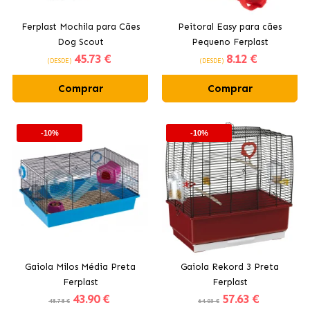
Ferplast Mochila para Cães
Peitoral Easy para cães
Dog Scout
Pequeno Ferplast
45
.73 €
8
.12 €
(DESDE)
(DESDE)
Comprar
Comprar
-10%
-10%
Gaiola Milos Média Preta
Gaiola Rekord 3 Preta
Ferplast
Ferplast
43
.90 €
57
.63 €
48.78 €
64.03 €