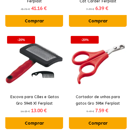
Ferplast
Cat Carder Ferplast
41
.16 €
6
.39 €
45.73 €
7.99 €
Comprar
Comprar
-20%
-20%
Escova para Cães e Gatos
Cortador de unhas para
Gro 5948 Xl Ferplast
gatos Gro 5984 Ferplast
13
.00 €
7
.59 €
16.25 €
9.49 €
Comprar
Comprar