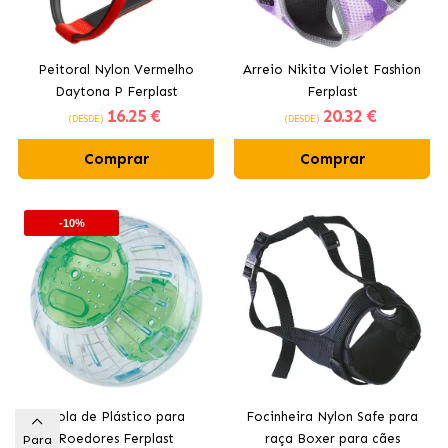
Peitoral Nylon Vermelho
Arreio Nikita Violet Fashion
Daytona P Ferplast
Ferplast
16
.25 €
20
.32 €
(DESDE)
(DESDE)
Comprar
Comprar
-10%
Bola de Plástico para
Focinheira Nylon Safe para
Roedores Ferplast
raça Boxer para cães
Para