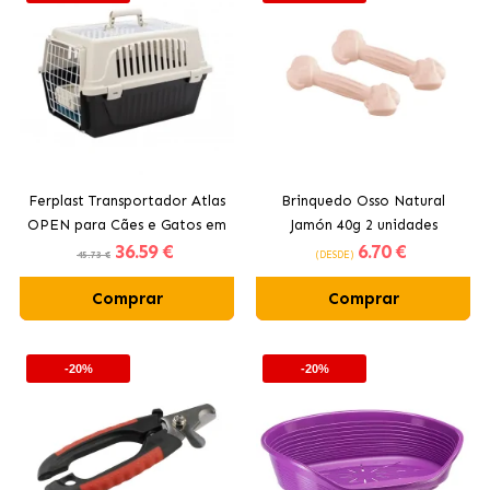
Ferplast Transportador Atlas
Brinquedo Osso Natural
OPEN para Cães e Gatos em
Jamón 40g 2 unidades
36
.59 €
6
.70 €
Cores Sortidas
Comestível 2 unidades
45.73 €
(DESDE)
Ferplast
Comprar
Comprar
-20%
-20%