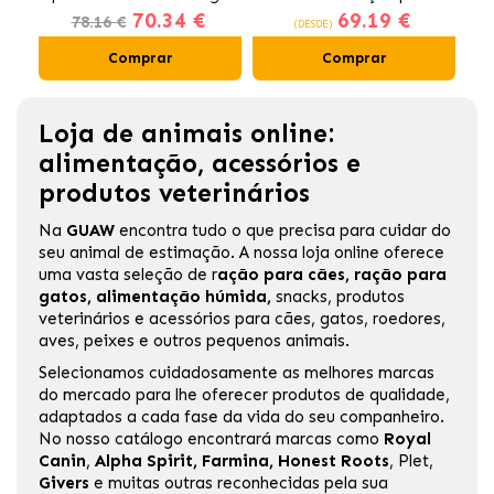
70.34 €
69.19 €
Gatos Esterilizados
78.16 €
(DESDE)
Comprar
Comprar
Loja de animais online:
alimentação, acessórios e
produtos veterinários
Na
GUAW
encontra tudo o que precisa para cuidar do
seu animal de estimação. A nossa loja online oferece
uma vasta seleção de
r
ação para cães
,
ração para
gatos
,
alimentação húmida
,
snacks, produtos
veterinários e acessórios para cães, gatos, roedores,
aves, peixes e outros pequenos animais.
Selecionamos cuidadosamente as melhores marcas
do mercado para lhe oferecer produtos de qualidade,
adaptados a cada fase da vida do seu companheiro.
No nosso catálogo encontrará marcas como
Royal
Canin
,
Alpha Spirit
,
Farmina
,
Honest Roots
,
Plet
,
Givers
e muitas outras reconhecidas pela sua