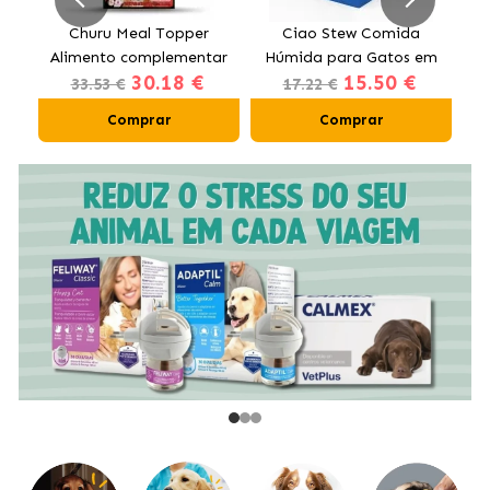
to
Churu Meal Topper
Ciao Stew Comida
Alimento complementar
Húmida para Gatos em
H
30.18 €
15.50 €
para cães com vaca
Creme com Frango e
33.53 €
17.22 €
Salmão
Comprar
Comprar