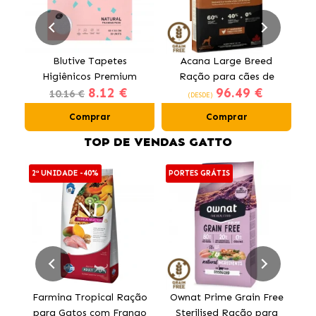
Blutive Tapetes
Acana Large Breed
Higiênicos Premium
Ração para cães de
O
8.12 €
96.49 €
para Cães 60x60 cm
raças grandes com
10.16 €
(DESDE)
frango
Comprar
Comprar
TOP DE VENDAS GATTO
2ª UNIDADE -40%
PORTES GRÁTIS
PO
Farmina Tropical Ração
Ownat Prime Grain Free
para Gatos com Frango
Sterilised Ração para