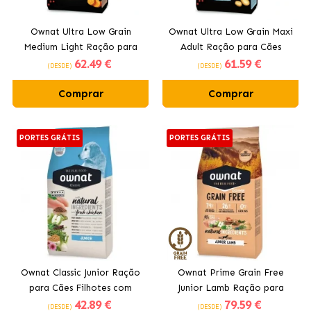
Ownat Ultra Low Grain
Ownat Ultra Low Grain Maxi
Medium Light Ração para
Adult Ração para Cães
62
.49 €
61
.59 €
Cães de Médio Porte com
Grandes
(DESDE)
(DESDE)
Sobrepeso
Comprar
Comprar
PORTES GRÁTIS
PORTES GRÁTIS
Ownat Classic Junior Ração
Ownat Prime Grain Free
para Cães Filhotes com
Junior Lamb Ração para
42
.89 €
79
.59 €
Frango
Filhotes com Cordeiro
(DESDE)
(DESDE)