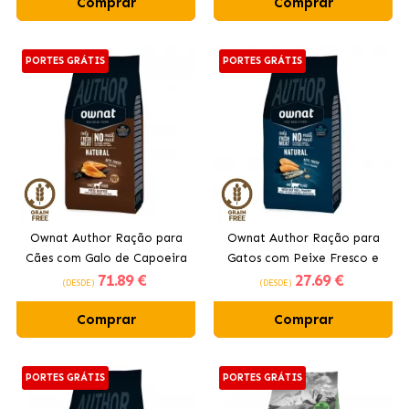
Comprar
Comprar
PORTES GRÁTIS
PORTES GRÁTIS
Ownat Author Ração para
Ownat Author Ração para
Cães com Galo de Capoeira
Gatos com Peixe Fresco e
71
.89 €
27
.69 €
Aves de Capoeira
(DESDE)
(DESDE)
Comprar
Comprar
PORTES GRÁTIS
PORTES GRÁTIS