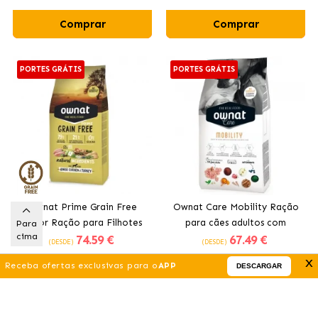
Comprar
Comprar
PORTES GRÁTIS
PORTES GRÁTIS
Ownat Prime Grain Free
Ownat Care Mobility Ração
Junior Ração para Filhotes
para cães adultos com
Para
cima
74
.59 €
67
.49 €
com Frango e Peru
frango
(DESDE)
(DESDE)
x
Receba ofertas exclusivas para o
APP
DESCARGAR
Comprar
Comprar
PORTES GRÁTIS
PORTES GRÁTIS