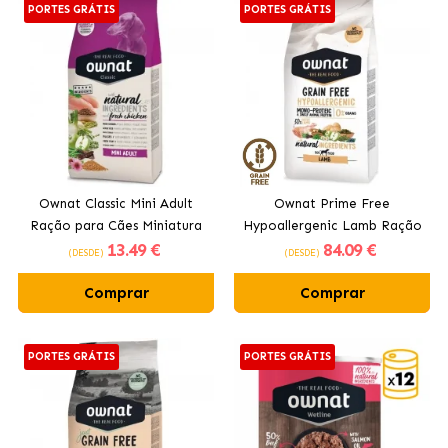
PORTES GRÁTIS
PORTES GRÁTIS
Ownat Classic Mini Adult
Ownat Prime Free
Ração para Cães Miniatura
Hypoallergenic Lamb Ração
13
.49 €
84
.09 €
Adultos com Frango
para Cães com Cordeiro
(DESDE)
(DESDE)
Comprar
Comprar
PORTES GRÁTIS
PORTES GRÁTIS