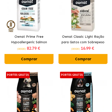
Ownat Prime Free
Ownat Classic Light Ração
Hypoallergenic Salmon
para Gatos com Sobrepeso
82
.79 €
16
.99 €
Ração para Cães com
(DESDE)
(DESDE)
Salmão
Comprar
Comprar
PORTES GRÁTIS
PORTES GRÁTIS