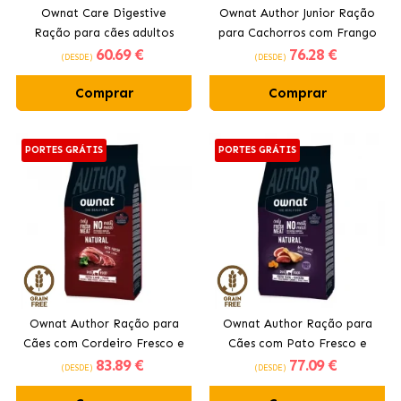
Ownat Care Digestive
Ownat Author Junior Ração
Ração para cães adultos
para Cachorros com Frango
60
.69 €
76
.28 €
com frango
Fresco
(DESDE)
(DESDE)
Comprar
Comprar
PORTES GRÁTIS
PORTES GRÁTIS
Ownat Author Ração para
Ownat Author Ração para
Cães com Cordeiro Fresco e
Cães com Pato Fresco e
83
.89 €
77
.09 €
Porco
Frango
(DESDE)
(DESDE)