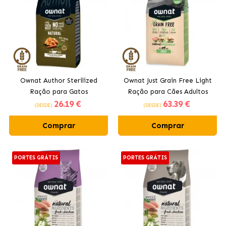
Ownat Author Sterilized
Ownat Just Grain Free Light
Ração para Gatos
Ração para Cães Adultos
26
.19 €
63
.39 €
Esterilizados com Frango
com Frango
(DESDE)
(DESDE)
Fresco
Comprar
Comprar
PORTES GRÁTIS
PORTES GRÁTIS