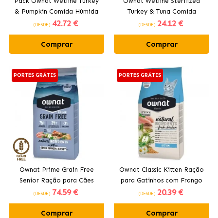
Pack Ownat Wetline Turkey
Ownat Wetline Sterilized
& Pumpkin Comida Húmida
Turkey & Tuna Comida
42
.72 €
24
.12 €
para Cães com Peru
Húmida para Gatos
(DESDE)
(DESDE)
Esterilizados com Turkey e
Comprar
Comprar
Tuna
PORTES GRÁTIS
PORTES GRÁTIS
Ownat Prime Grain Free
Ownat Classic Kitten Ração
Senior Ração para Cães
para Gatinhos com Frango
74
.59 €
20
.39 €
Idosos com Frango e Peru
(DESDE)
(DESDE)
Comprar
Comprar