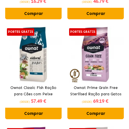
16
.29 €
46
.79 €
Esterilizados
(DESDE)
(DESDE)
Comprar
Comprar
PORTES GRÁTIS
PORTES GRÁTIS
Ownat Classic Fish Ração
Ownat Prime Grain Free
para Cães com Peixe
Sterilised Ração para Gatos
57
.49 €
69
.19 €
Esterilizados
(DESDE)
(DESDE)
Comprar
Comprar