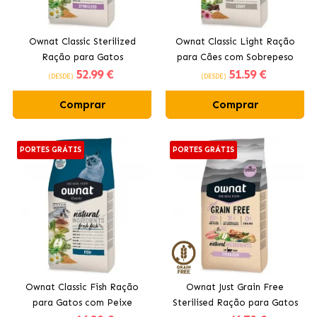
Ownat Classic Sterilized
Ownat Classic Light Ração
Ração para Gatos
para Cães com Sobrepeso
52
.99 €
51
.59 €
Esterilizados
(DESDE)
(DESDE)
Comprar
Comprar
PORTES GRÁTIS
PORTES GRÁTIS
Ownat Classic Fish Ração
Ownat Just Grain Free
para Gatos com Peixe
Sterilised Ração para Gatos