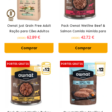
Ownat Just Grain Free Adult
Pack Ownat Wetline Beef &
Ração para Cães Adultos
Salmon Comida Húmida para
62
.89 €
42
.72 €
com Frango
Cães com Bovino e Salmão
(DESDE)
(DESDE)
Comprar
Comprar
PORTES GRÁTIS
PORTES GRÁTIS