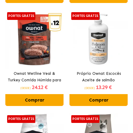
PORTES GRÁTIS
PORTES GRÁTIS
Ownat Wetline Veal &
Próprio Ownat Escocês
Turkey Comida Húmida para
Azeite de salmão
24
.12 €
13
.29 €
Gatos com Veal e Turkey
(DESDE)
(DESDE)
Comprar
Comprar
PORTES GRÁTIS
PORTES GRÁTIS