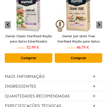
Ownat Classic Sterilized Ração
Ownat Just Grain Free
para Gatos Esterilizados
Sterilised Ração para Gatos
52
.99 €
46
.79 €
Esterilizados
(DESDE)
(DESDE)
Comprar
Comprar
MAIS INFORMAÇÃO
INGREDIENTES
QUANTIDADES RECOMENDADAS
ESPECIFICAÇÕES TÉCNICAS