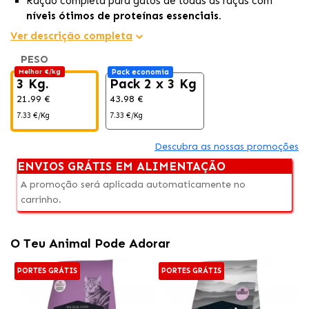
Ração completa para gatos de todas as raças com
níveis ótimos de proteínas essenciais.
Formulada para
satisfazer as necessidades
Ver descrição completa
nutricionais do organismo carnívoro do seu gato.
PESO
Fornecendo os nutrientes necessários
para manter
Melhor €/kg
Pack economia
uma alimentação equilibrada e a saúde do seu felino.
3 Kg.
Pack 2 x 3 Kg
21.99 €
43.98 €
7.33 €/Kg
7.33 €/Kg
Descubra as nossas promoções
ENVIOS GRÁTIS EM ALIMENTAÇÃO
A promoção será aplicada automaticamente no
carrinho.
O Teu Animal Pode Adorar
PORTES GRÁTIS
PORTES GRÁTIS