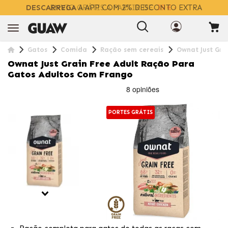
DESCARREGA
A APP COM 2% DESCONTO EXTRA
Gatos
Comida
Ração sem cereais
Ownat Just Gra
Ownat Just Grain Free Adult Ração Para
Gatos Adultos Com Frango
PORTES GRÁTIS