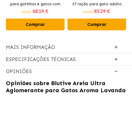
para gatinhos e gatos com
37 ração para gato adulto
68
.19 €
83
.29 €
frango
esterilizado
(DESDE)
(DESDE)
Comprar
Comprar
MAIS INFORMAÇÃO
ESPECIFICAÇÕES TÉCNICAS
OPINIÕES
Opiniões sobre
Blutive Areia Ultra
Aglomerante para Gatos Aroma Lavanda