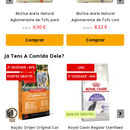
Blutive Areia Natural
Blutive Areia Natural
Aglomerante de Tofu para
Aglomerante de Tofu com
6
.50 €
8
.12 €
Gatos
Carvão Ativado para Gatos
8.12 €
10.16 €
Comprar
Comprar
Já Tens A Comida Dele?
2ª UNIDADE -40%
-10%
PORTES GRÁTIS
2ª UNIDADE -40%
QUILOS GRÁTIS!
Q
Ração Orijen Original Cat
Royal Canin Regular Sterilised