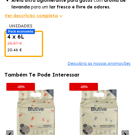
Areia ultra aglomerante para gatos
com
aroma de
lavanda
para um
lar fresco e livre de odores.
Fabricada com
bentonita 100% natural,
garantindo
Ver descrição completa
máxima absorção e facilidade de limpeza.
UNIDADES
Ecológica, sem tóxicos e com embalagem reciclada
,
Pack economia
ideal para cuidar do seu gato e do meio ambiente.
4 x 6L
25.57 €
20.46 €
Descubra as nossas promoções
Também Te Pode Interessar
-20%
-20%