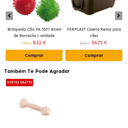
Brinquedo Cão PA 5537 Bowls
FERPLAST Caseta Kenny para
de Borracha 1 unidade
cães
P
8
.12 €
56
.71 €
Ferplast
(DESDE)
63.01 €
Comprar
Comprar
Também Te Pode Agradar
PORTES GRÁTIS