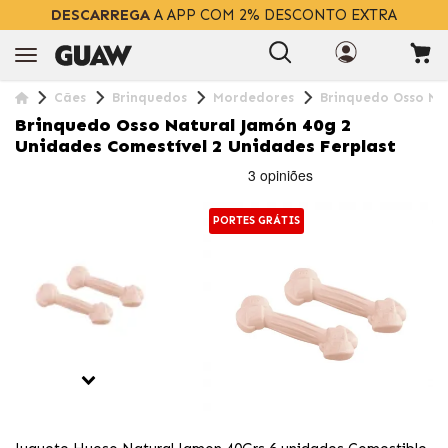
DESCARREGA
A APP COM 2% DESCONTO EXTRA
Cães
Brinquedos
Mordedores
Brinquedo Osso Nat
Brinquedo Osso Natural Jamón 40g 2
Unidades Comestível 2 Unidades Ferplast
PORTES GRÁTIS