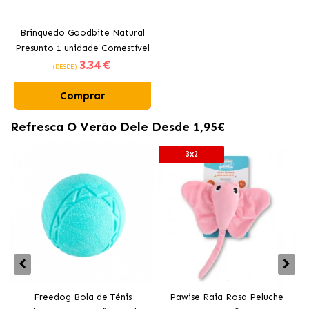
Brinquedo Goodbite Natural
Presunto 1 unidade Comestível
3
.34 €
Ferplast
(DESDE)
Comprar
Refresca O Verão Dele Desde 1,95€
3x2
Freedog Bola de Ténis
Pawise Raia Rosa Peluche