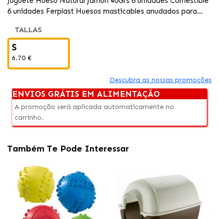
Juguete Hueso Natural Jamon 40Grs 6 unidades Comestible
6 unidades Ferplast Huesos masticables anudados para
perros, pasatiempo ideal que satisface su instinto de
TALLAS
masticar.
S
6.70 €
Descubra as nossas promoções
ENVIOS GRÁTIS EM ALIMENTAÇÃO
A promoção será aplicada automaticamente no
carrinho.
Também Te Pode Interessar