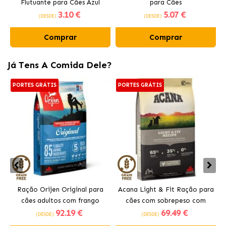
Flutuante para Cães Azul
para Cães
3
.10 €
5
.07 €
(DESDE)
(DESDE)
Comprar
Comprar
Já Tens A Comida Dele?
PORTES GRÁTIS
PORTES GRÁTIS
Ração Orijen Original para
Acana Light & Fit Ração para
cães adultos com frango
cães com sobrepeso com
92
.19 €
69
.49 €
frango fresco
(DESDE)
(DESDE)