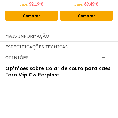
92
.19 €
69
.49 €
frango fresco
(DESDE)
(DESDE)
Comprar
Comprar
MAIS INFORMAÇÃO
ESPECIFICAÇÕES TÉCNICAS
OPINIÕES
Opiniões sobre
Colar de couro para cães
Toro Vip Cw Ferplast