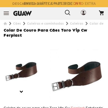
DESCARREGA
A APP COM 2% DESCONTO EXTRA
Cães
Coleiras e caminhadas
Coleiras
Colar de co
Colar De Couro Para Cães Toro Vip Cw
Ferplast