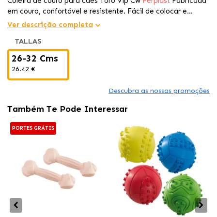
Coleira de couro para cães Toro Vip Cw
Ferplast
Fabricada
em couro, confortável e resistente. Fácil de colocar e
ajustar. Fecho de plástico
Ver descrição completa
TALLAS
26-32 Cms
26.42 €
Descubra as nossas promoções
Também Te Pode Interessar
PORTES GRÁTIS