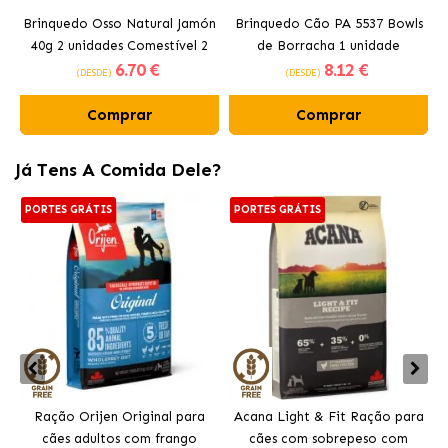
Brinquedo Osso Natural Jamón
Brinquedo Cão PA 5537 Bowls
40g 2 unidades Comestível 2
de Borracha 1 unidade
6
.70 €
8
.12 €
unidades Ferplast
Ferplast
(DESDE)
(DESDE)
Comprar
Comprar
Já Tens A Comida Dele?
PORTES GRÁTIS
PORTES GRÁTIS
Ração Orijen Original para
Acana Light & Fit Ração para
cães adultos com frango
cães com sobrepeso com