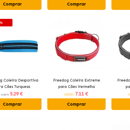
Comprar
Comprar
0%
g Coleira Desportiva
Freedog Coleira Extreme
Freedo
ra Cães Turquesa
para Cães Vermelha
pa
5
.29 €
7
.11 €
6.61 €
(DESDE)
(
Comprar
Comprar