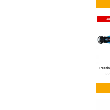
-2
Freedo
pa