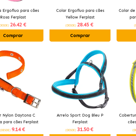
a Ergofluo para cães
Colar Ergofluo para cães
Colar de
Rosa Ferplast
Yellow Ferplast
par
26
.42 €
28
.45 €
DESDE)
(DESDE)
(
Comprar
Comprar
r Nylon Daytona C
Arreio Sport Dog Bleu P
Cobertur
a para cães Ferplast
Ferplast
cães
9
.14 €
31
.50 €
(DESDE)
(DESDE)
(D