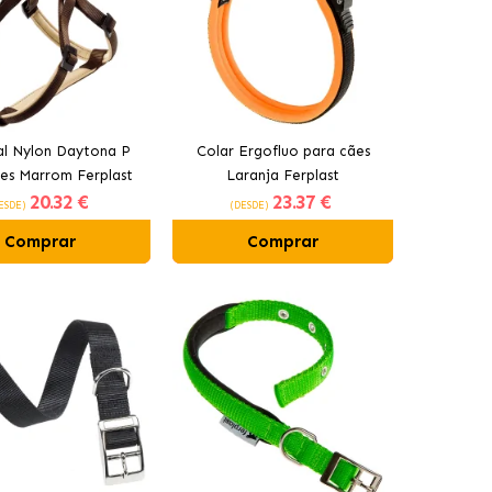
al Nylon Daytona P
Colar Ergofluo para cães
es Marrom Ferplast
Laranja Ferplast
20
.32 €
23
.37 €
ESDE)
(DESDE)
Comprar
Comprar