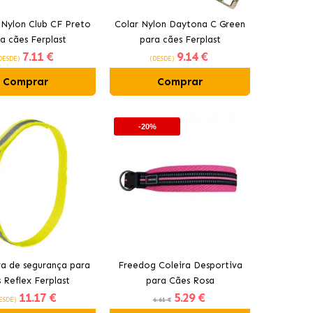
 Nylon Club CF Preto
Colar Nylon Daytona C Green
a cães Ferplast
para cães Ferplast
7
.11 €
9
.14 €
DESDE)
(DESDE)
Comprar
Comprar
-20%
a de segurança para
Freedog Coleira Desportiva
 Reflex Ferplast
para Cães Rosa
11
.17 €
5
.29 €
ESDE)
6.61 €