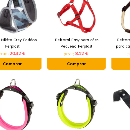
 Nikita Grey Fashion
Peitoral Easy para cães
Peitor
Ferplast
Pequeno Ferplast
para cã
20
.32 €
8
.12 €
DESDE)
(DESDE)
(D
Comprar
Comprar