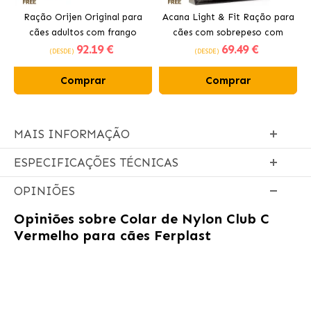
Ração Orijen Original para
Acana Light & Fit Ração para
cães adultos com frango
cães com sobrepeso com
92
.19 €
69
.49 €
frango fresco
(DESDE)
(DESDE)
Comprar
Comprar
MAIS INFORMAÇÃO
ESPECIFICAÇÕES TÉCNICAS
OPINIÕES
Opiniões sobre
Colar de Nylon Club C
Vermelho para cães Ferplast