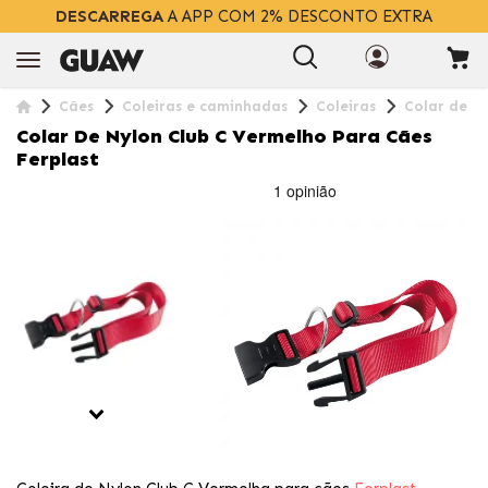
DESCARREGA
A APP COM 2% DESCONTO EXTRA
Cães
Coleiras e caminhadas
Coleiras
Colar de N
Colar De Nylon Club C Vermelho Para Cães
Ferplast