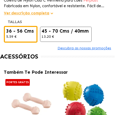
Coleira de Nylon Club C Vermelha para cães
Ferplast
Fabricada em Nylon, confortável e resistente. Fácil de
colocar e ajustar. Fecho de plástico
Ver descrição completa
TALLAS
36 - 56 Cms
45 - 70 Cms / 40mm
5.59 €
13.20 €
Descubra as nossas promoções
ACESSÓRIOS
Também Te Pode Interessar
PORTES GRÁTIS