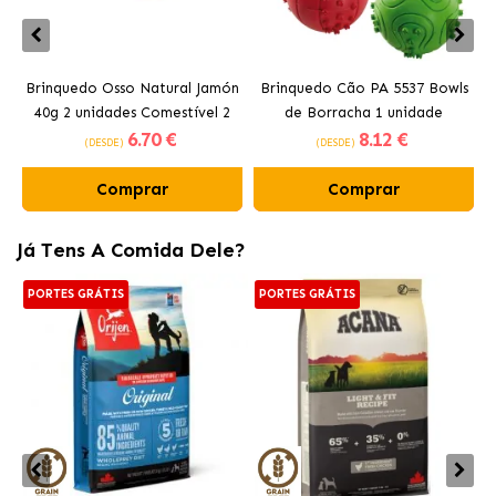
Brinquedo Osso Natural Jamón
Brinquedo Cão PA 5537 Bowls
40g 2 unidades Comestível 2
de Borracha 1 unidade
6
.70 €
8
.12 €
unidades Ferplast
Ferplast
(DESDE)
(DESDE)
Comprar
Comprar
Já Tens A Comida Dele?
PORTES GRÁTIS
PORTES GRÁTIS