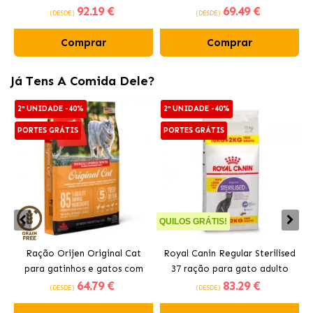
92
.19 €
69
.49 €
frango fresco
(DESDE)
(DESDE)
Comprar
Comprar
Já Tens A Comida Dele?
2ª UNIDADE -40%
2ª UNIDADE -40%
PORTES GRÁTIS
PORTES GRÁTIS
QUILOS GRÁTIS!
Q
Ração Orijen Original Cat
Royal Canin Regular Sterilised
para gatinhos e gatos com
37 ração para gato adulto
64
.79 €
83
.29 €
frango
esterilizado
(DESDE)
(DESDE)