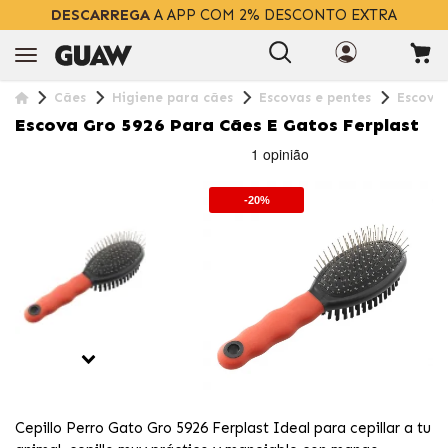
DESCARREGA
A APP COM 2% DESCONTO EXTRA
Cães
Higiene para cães
Escovas e pentes
Escova 
Escova Gro 5926 Para Cães E Gatos Ferplast
-20%
Cepillo Perro Gato Gro 5926 Ferplast Ideal para cepillar a tu