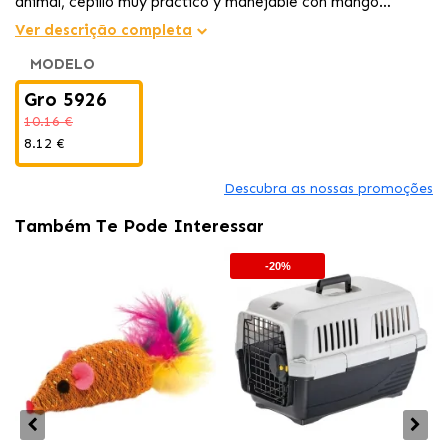
animal, cepillo muy práctico y manejable con mango
ergonómico.
Ver descrição completa
MODELO
Gro 5926
10.16 €
8.12 €
Descubra as nossas promoções
Também Te Pode Interessar
-20%