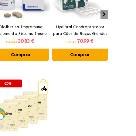
Bioiberica Impromune
Hyaloral Condroprotetor
Pharmadie
plemento Sistema Imune
para Cães de Raças Grandes
Condropro
30
.83 €
70
.99 €
para Cães e Gatos
Pharmadiet
para C
(DESDE)
(DESDE)
(DESDE)
Comprimidos
Comprar
Comprar
Co
-20%