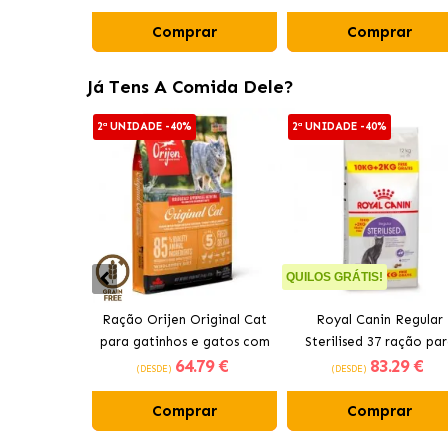
Comprar
Comprar
Já Tens A Comida Dele?
2ª UNIDADE -40%
2ª UNIDADE -40%
QUILOS GRÁTIS!
Ração Orijen Original Cat
Royal Canin Regular
para gatinhos e gatos com
Sterilised 37 ração pa
64
.79 €
83
.29 €
frango
gato adulto esteriliza
(DESDE)
(DESDE)
Comprar
Comprar