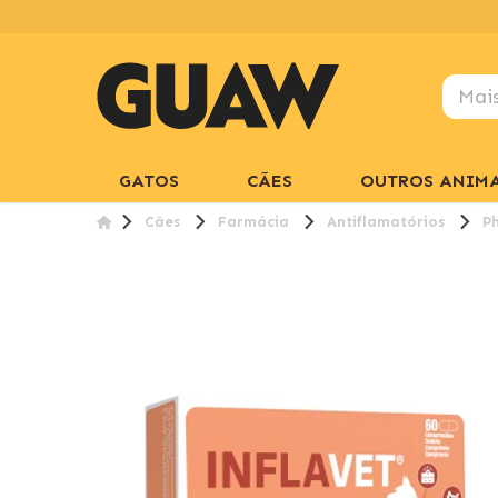
GATOS
CÃES
OUTROS ANIMA
Cães
Farmácia
Antiflamatórios
P