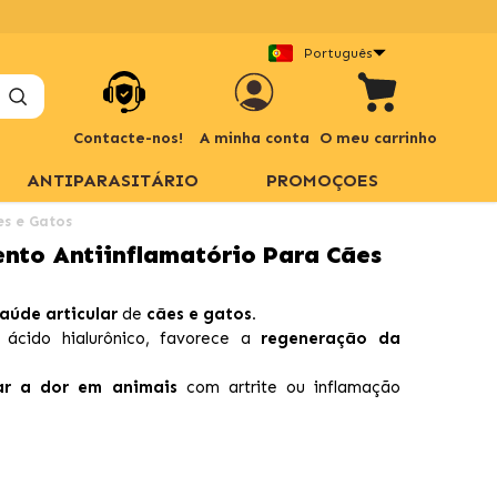
Português
Contacte-nos!
A minha conta
O meu carrinho
ANTIPARASITÁRIO
PROMOÇOES
es e Gatos
nto Antiinflamatório Para Cães
aúde articular
de
cães e gatos.
 ácido hialurônico, favorece a
regeneração da
iar a dor em animais
com artrite ou inflamação