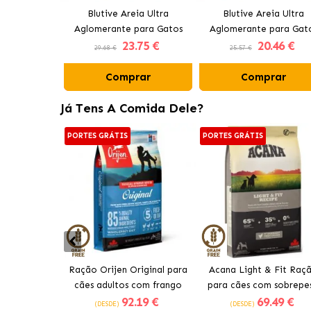
Blutive Areia Ultra
Blutive Areia Ultra
Aglomerante para Gatos
Aglomerante para Gat
23
.75 €
20
.46 €
Carvão Ativo
Aroma Fresh
29.68 €
25.57 €
Comprar
Comprar
Já Tens A Comida Dele?
PORTES GRÁTIS
PORTES GRÁTIS
Ração Orijen Original para
Acana Light & Fit Raç
cães adultos com frango
para cães com sobrepe
92
.19 €
69
.49 €
com frango fresco
(DESDE)
(DESDE)