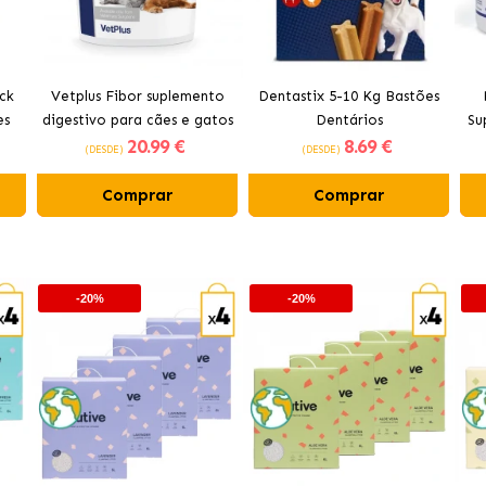
ck
Vetplus Fibor suplemento
Dentastix 5-10 Kg Bastões
es
digestivo para cães e gatos
Dentários
Su
20
.99 €
8
.69 €
(DESDE)
(DESDE)
Comprar
Comprar
-20%
-20%