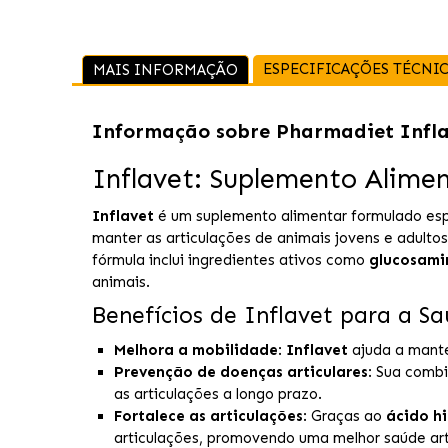
ESPECIFICAÇÕES TÉCNI
MAIS INFORMAÇÃO
Informação sobre
Pharmadiet Infla
Inflavet: Suplemento Alimen
Inflavet
é um suplemento alimentar formulado espe
manter as articulações de animais jovens e adultos
fórmula inclui ingredientes ativos como
glucosami
animais.
Benefícios de Inflavet para a Sa
Melhora a mobilidade
:
Inflavet
ajuda a mante
Prevenção de doenças articulares
: Sua comb
as articulações a longo prazo.
Fortalece as articulações
: Graças ao
ácido h
articulações, promovendo uma melhor saúde arti