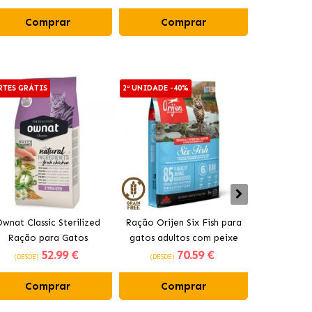
Comprar
Comprar
Co
RTES GRÁTIS
2ª UNIDADE -40%
2ª UNIDADE -
wnat Classic Sterilized
Ração Orijen Six Fish para
Acana Indo
Ração para Gatos
gatos adultos com peixe
gatos adul
52
.99 €
70
.59 €
Esterilizados
(DESDE)
(DESDE)
(DESDE)
Comprar
Comprar
Co