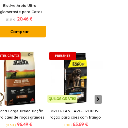
Blutive Areia Ultra
glomerante para Gatos
20
.46 €
Aroma Marselha
25.57 €
Comprar
RTES GRÁTIS
PRESENTE
PORTES GRÁT
QUILOS GRÁTIS!
ana Large Breed Ração
PRO PLAN LARGE ROBUST
Ração Orij
ra cães de raças grandes
ração para cães com frango
cães idos
96
.49 €
65
.69 €
com frango
(DESDE)
(DESDE)
(DESDE)