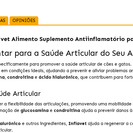
CAS
OPINIÕES
vet Alimento Suplemento Antiinflamatório pa
tar para a Saúde Articular do Seu 
cificamente para promover a saúde articular de cães e gatos. E
 em condições ideais, ajudando a prevenir e aliviar problemas a
na
,
condroitina
e
ácido hialurônico
, que contribuem para fort
úde Articular
r a flexibilidade das articulações, promovendo uma mobilidade m
inação de
glucosamina
e
condroitina
ajuda a prevenir danos à
ialurônico
e outros ingredientes,
Inflavet
ajuda a regenerar a c
cular.