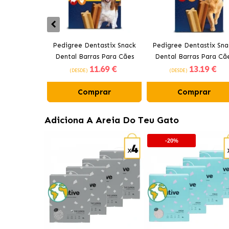
Pedigree Dentastix Snack
Pedigree Dentastix Sna
Dental Barras Para Cães
Dental Barras Para Cã
11
.69 €
13
.19 €
Médios 10-25 kg
Grandes +25 kg
(DESDE)
(DESDE)
Comprar
Comprar
Adiciona A Areia Do Teu Gato
-20%