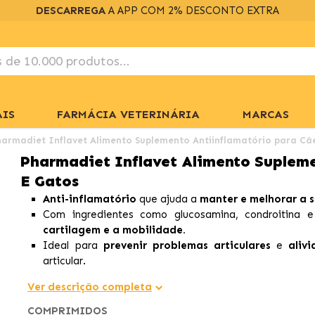
DESCARREGA
A APP COM 2% DESCONTO EXTRA
IS
FARMÁCIA VETERINÁRIA
MARCAS
harmadiet Inflavet Alimento Suplemento Antiinflamatório para Cã
Pharmadiet Inflavet Alimento Supleme
E Gatos
Anti-inflamatório
que ajuda a
manter e melhorar a s
Com ingredientes como glucosamina, condroitina e
cartilagem e a mobilidade.
Ideal para
prevenir problemas articulares
e
aliv
articular.
Ver descrição completa
COMPRIMIDOS