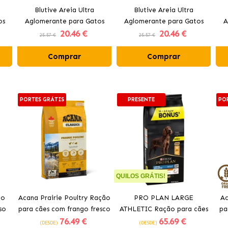
Blutive Areia Ultra
Blutive Areia Ultra
os
Aglomerante para Gatos
Aglomerante para Gatos
A
20
.46 €
20
.46 €
Aroma Lavanda
Aroma Aloe Vera
25.57 €
25.57 €
Comprar
Comprar
PORTES GRÁTIS
PRESENTE
PO
QUILOS GRÁTIS!
ão
Acana Prairie Poultry Ração
PRO PLAN LARGE
Ac
so
para cães com frango fresco
ATHLETIC Ração para cães
pa
76
.49 €
65
.69 €
com frango
(DESDE)
(DESDE)