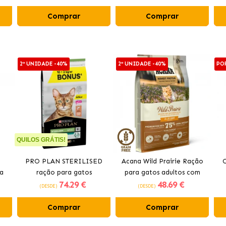
Comprar
Comprar
2ª UNIDADE -40%
2ª UNIDADE -40%
PO
QUILOS GRÁTIS!
PRO PLAN STERILISED
Acana Wild Prairie Ração
O
ra
ração para gatos
para gatos adultos com
74
.29 €
48
.69 €
do
esterilizados com salmão
frango e peru
(DESDE)
(DESDE)
Comprar
Comprar