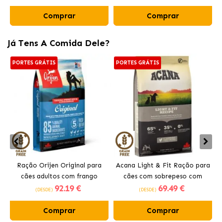
Comprar
Comprar
Já Tens A Comida Dele?
PORTES GRÁTIS
PORTES GRÁTIS
Ração Orijen Original para
Acana Light & Fit Ração para
cães adultos com frango
cães com sobrepeso com
92
.19 €
69
.49 €
frango fresco
(DESDE)
(DESDE)
Comprar
Comprar