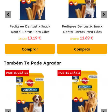
Pedigree Dentastix Snack
Pedigree Dentastix Snack
P
Dental Barras Para Cães
Dental Barras Para Cães
13
.19 €
11
.69 €
Grandes +25 kg
Médios 10-25 kg
(DESDE)
(DESDE)
Comprar
Comprar
Também Te Pode Agradar
PORTES GRÁTIS
PORTES GRÁTIS