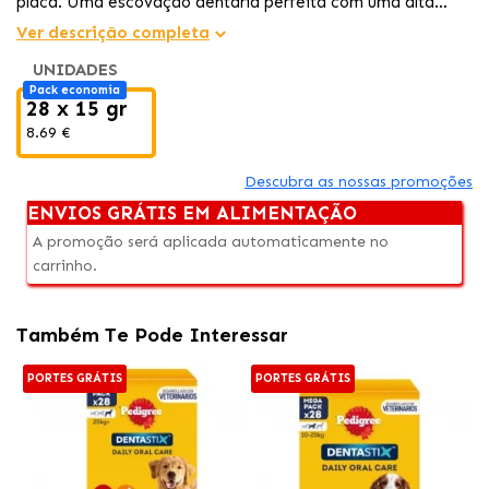
placa. Uma escovação dentária perfeita com uma alta
palatibilidade e um efeito aprovado por especialistas
Ver descrição completa
adequado para cães de raça pequena como o Yorkshire, o
UNIDADES
Teckel ou o Westie. Perfeito também para administrar
Pack economia
como lanche ou guloseima.
28 x 15 gr
8.69 €
Descubra as nossas promoções
ENVIOS GRÁTIS EM ALIMENTAÇÃO
A promoção será aplicada automaticamente no
carrinho.
Também Te Pode Interessar
PORTES GRÁTIS
PORTES GRÁTIS