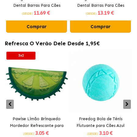
Dental Barras Para Cães
Dental Barras Para Cães
11
.69 €
13
.19 €
Médios 10-25 kg
Grandes +25 kg
(DESDE)
(DESDE)
Comprar
Comprar
Refresca O Verão Dele Desde 1,95€
3x2
Pawise Limão Brinquedo
Freedog Bola de Ténis
Mordedor Refrescante para
Flutuante para Cães Azul
3
.05 €
3
.10 €
Cães 12 cm
(DESDE)
(DESDE)