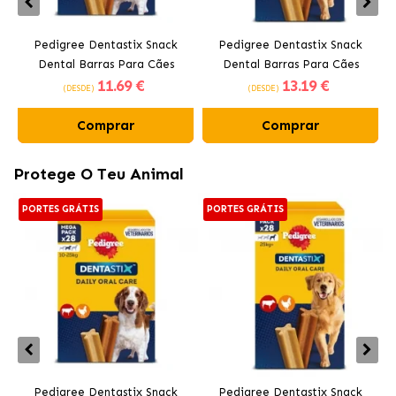
Pedigree Dentastix Snack
Pedigree Dentastix Snack
P
Dental Barras Para Cães
Dental Barras Para Cães
11
.69 €
13
.19 €
Médios 10-25 kg
Grandes +25 kg
(DESDE)
(DESDE)
Comprar
Comprar
Protege O Teu Animal
PORTES GRÁTIS
PORTES GRÁTIS
Pedigree Dentastix Snack
Pedigree Dentastix Snack