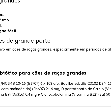
 grandes
s.
nismo.
.
ão fácil.
es de grande porte
ivo em cães de raças grandes, especialmente em períodos de alt
obiótico para cães de raças grandes
CIMB 10415 (E1707) 6 x 108 cfu, Bacillus subtilis C3102 DSM 155
o com aminoácido) (3b607) 21,6 mg, D pantotenato de Cálcio (Vit
amina B9) (3a316) 0,4 mg e Cianocobalamina (Vitamina B12) (3a)