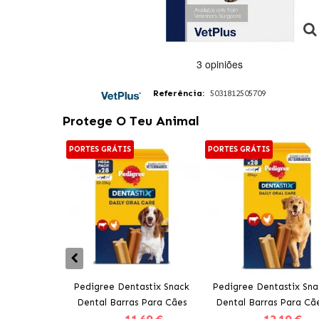
Referência:
5031812505709
Protege O Teu Animal
PORTES GRÁTIS
PORTES GRÁTIS
Pedigree Dentastix Snack
Pedigree Dentastix Sna
Dental Barras Para Cães
Dental Barras Para Cã
Médios 10-25 kg
Grandes +25 kg