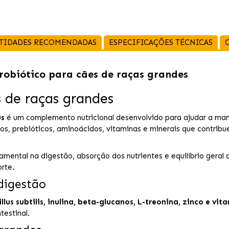
TIDADES RECOMENDADAS
ESPECIFICAÇÕES TÉCNICAS
probiótico para cães de raças grandes
s de raças grandes
us
é um complemento nutricional desenvolvido para ajudar a ma
os, prebióticos, aminoácidos, vitaminas e minerais que contrib
mental na digestão, absorção dos nutrientes e equilíbrio geral 
rte.
 digestão
lus subtilis, inulina, beta-glucanos, L-treonina, zinco e vi
testinal.