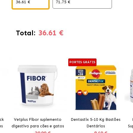
36.61 €
71.75 €
36.61 €
Total:
PORTES GRÁTIS
ck
Vetplus Fibor suplemento
Dentastix 5-10 Kg Bastões
es
digestivo para cães e gatos
Dentários
Su