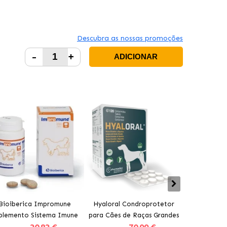
Descubra as nossas promoções
-
+
ADICIONAR
Bioiberica Impromune
Hyaloral Condroprotetor
Pharmadie
plemento Sistema Imune
para Cães de Raças Grandes
Condropro
para Cães e Gatos
Pharmadiet
para C