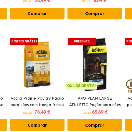
20
.99 €
8
.69 €
(DESDE)
(DESDE)
Comprar
Comprar
PORTES GRÁTIS
PRESENTE
PO
QUILOS GRÁTIS!
ão
Acana Prairie Poultry Ração
PRO PLAN LARGE
Ac
so
para cães com frango fresco
ATHLETIC Ração para cães
pa
76
.49 €
65
.69 €
com frango
(DESDE)
(DESDE)
Comprar
Comprar