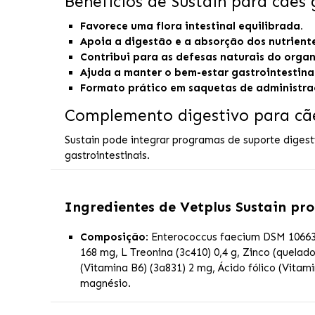
Benefícios de Sustain para cães
Favorece uma flora intestinal equilibrada.
Apoia a digestão e a absorção dos nutriente
Contribui para as defesas naturais do orga
Ajuda a manter o bem-estar gastrointestinal
Formato prático em saquetas de administraç
Complemento digestivo para cã
Sustain pode integrar programas de suporte digest
gastrointestinais.
Ingredientes de
Vetplus Sustain pr
Composição
: Enterococcus faecium DSM 10663/N
168 mg, L Treonina (3c410) 0,4 g, Zinco (quelad
(Vitamina B6) (3a831) 2 mg, Ácido fólico (Vit
magnésio.