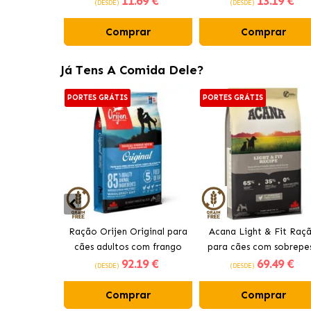
11
.69 €
13
.19 €
(DESDE)
(DESDE)
Comprar
Comprar
Já Tens A Comida Dele?
PORTES GRÁTIS
PORTES GRÁTIS
Ração Orijen Original para
Acana Light & Fit Raç
cães adultos com frango
para cães com sobrepe
92
.19 €
69
.49 €
com frango fresco
(DESDE)
(DESDE)
Comprar
Comprar