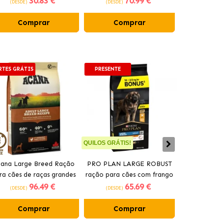
30
.83 €
70
.99 €
(DESDE)
(DESDE)
(DESDE)
Comprimidos
Comprar
Comprar
Co
RTES GRÁTIS
PRESENTE
PORTES GRÁT
QUILOS GRÁTIS!
ana Large Breed Ração
PRO PLAN LARGE ROBUST
Ração Orij
ra cães de raças grandes
ração para cães com frango
cães idos
96
.49 €
65
.69 €
com frango
(DESDE)
(DESDE)
(DESDE)
Comprar
Comprar
Co