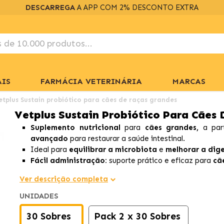
DESCARREGA
A APP COM 2% DESCONTO EXTRA
IS
FARMÁCIA VETERINÁRIA
MARCAS
etplus Sustain probiótico para cães de raças grandes
Vetplus Sustain Probiótico Para Cães
Suplemento nutricional
para
cães grandes,
a par
avançado
para restaurar a saúde intestinal.
Ideal para
equilibrar a microbiota
e
melhorar a dig
Fácil administração:
suporte prático e eficaz para
cã
Ver descrição completa
UNIDADES
30 Sobres
Pack 2 x 30 Sobres