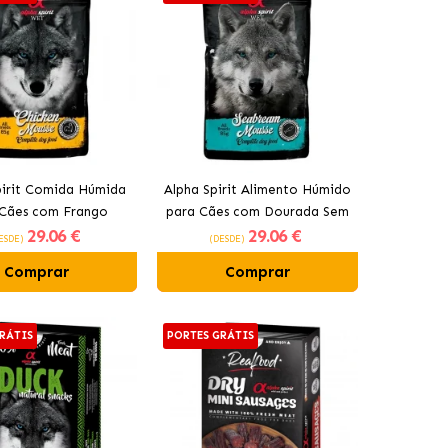
pirit Comida Húmida
Alpha Spirit Alimento Húmido
 Cães com Frango
para Cães com Dourada Sem
29
.06 €
29
.06 €
Cereais
ESDE)
(DESDE)
Comprar
Comprar
RÁTIS
PORTES GRÁTIS