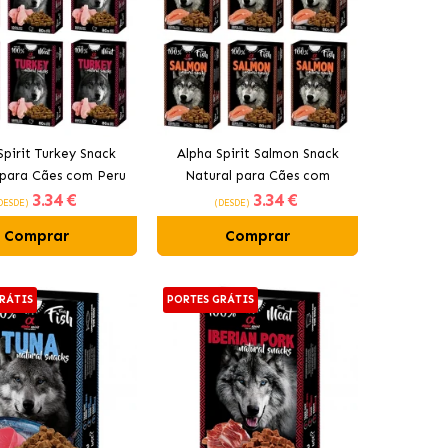
Spirit Turkey Snack
Alpha Spirit Salmon Snack
 para Cães com Peru
Natural para Cães com
3
.34 €
3
.34 €
Salmão
DESDE)
(DESDE)
Comprar
Comprar
RÁTIS
PORTES GRÁTIS