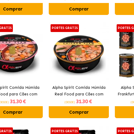
Comprar
Comprar
GRÁTIS
PORTES GRÁTIS
PORTES G
Spirit Comida Húmida
Alpha Spirit Comida Húmida
Alpha S
Food para Cães com
Real Food para Cães com
Frankfur
31
.30 €
31
.30 €
Porco
Frango
de Car
DESDE)
(DESDE)
(D
Comprar
Comprar
GRÁTIS
PORTES GRÁTIS
PORTES G