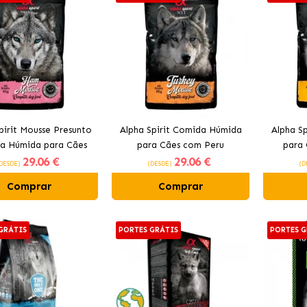
pirit Mousse Presunto
Alpha Spirit Comida Húmida
Alpha S
a Húmida para Cães
para Cães com Peru
para
29
.06 €
29
.06 €
com Porco
DESDE)
(DESDE)
(D
Comprar
Comprar
GRÁTIS
PORTES GRÁTIS
PORTES G