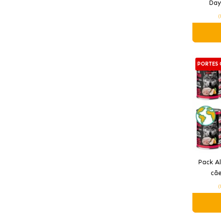
Day
(
PORTES 
Pack Al
cãe
(