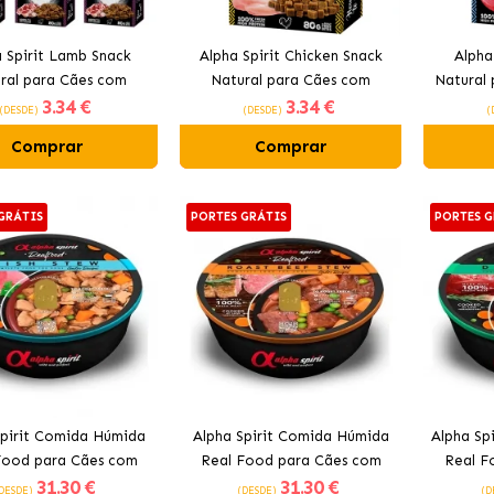
 Spirit Lamb Snack
Alpha Spirit Chicken Snack
Alpha
ral para Cães com
Natural para Cães com
Natural
3
.34 €
3
.34 €
Cordeiro
Frango
(DESDE)
(DESDE)
(
Comprar
Comprar
GRÁTIS
PORTES GRÁTIS
PORTES G
Spirit Comida Húmida
Alpha Spirit Comida Húmida
Alpha Sp
Food para Cães com
Real Food para Cães com
Real F
31
.30 €
31
.30 €
Atum
Vaca
DESDE)
(DESDE)
(D