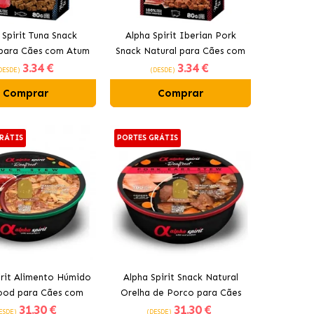
 Spirit Tuna Snack
Alpha Spirit Iberian Pork
 para Cães com Atum
Snack Natural para Cães com
3
.34 €
3
.34 €
Presunto
DESDE)
(DESDE)
Comprar
Comprar
RÁTIS
PORTES GRÁTIS
irit Alimento Húmido
Alpha Spirit Snack Natural
ood para Cães com
Orelha de Porco para Cães
31
.30 €
31
.30 €
Pato
ESDE)
(DESDE)