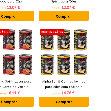
ado para Cão
Spirit para Cães
12
.07 €
12
.07 €
ESDE)
(DESDE)
Comprar
Comprar
RÁTIS
PORTES GRÁTIS
ha Spirit Latas para
Alpha Spirit Comida húmida
e Carne de Vaca e
para cães com coelho e
18
.11 €
16
.76 €
Melão
banana
ESDE)
(DESDE)
Comprar
Comprar