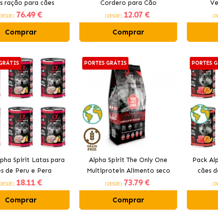
s ração para cães
Cordero para Cão
Ve
76
.49 €
12
.07 €
DESDE)
(DESDE)
(D
Comprar
Comprar
GRÁTIS
PORTES GRÁTIS
PORTES G
pha Spirit Latas para
Alpha Spirit The Only One
Pack Alp
s de Peru e Pera
Multiprotein Alimento seco
cães d
18
.11 €
73
.79 €
para filhotes
DESDE)
(DESDE)
(D
Comprar
Comprar