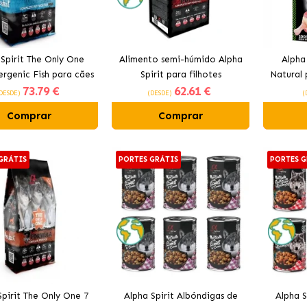
 Spirit The Only One
Alimento semi-húmido Alpha
Alpha
ergenic Fish para cães
Spirit para filhotes
Natural
73
.79 €
62
.61 €
adultos
DESDE)
(DESDE)
(
Comprar
Comprar
GRÁTIS
PORTES GRÁTIS
PORTES G
Spirit The Only One 7
Alpha Spirit Albóndigas de
Alpha S