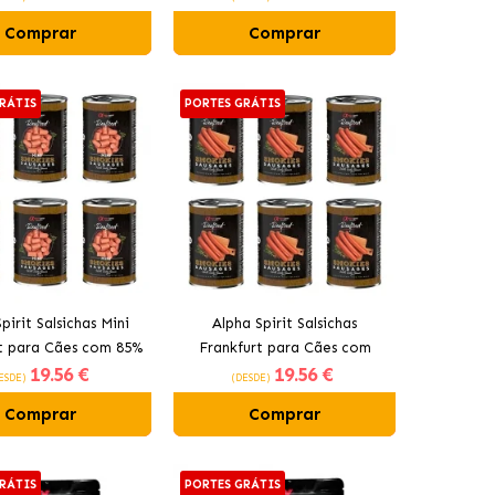
Comprar
Comprar
RÁTIS
PORTES GRÁTIS
pirit Salsichas Mini
Alpha Spirit Salsichas
t para Cães com 85%
Frankfurt para Cães com
19
.56 €
19
.56 €
ne de Porco Fresca
Porco e Ervas
ESDE)
(DESDE)
Comprar
Comprar
RÁTIS
PORTES GRÁTIS