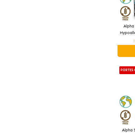
Alpha
Hypoall
(
PORTES 
Alpha 