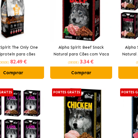
 Spirit The Only One
Alpha Spirit Beef Snack
Alpha 
iprotein para cães
Natural para Cães com Vaca
Natural
82
.49 €
3
.34 €
adultos
DESDE)
(DESDE)
(
Comprar
Comprar
GRÁTIS
PORTES GRÁTIS
PORTES G