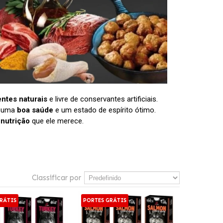
entes naturais
e livre de conservantes artificiais.
r uma
boa saúde
e um estado de espírito ótimo.
a
nutrição
que ele merece.
Classificar por
RÁTIS
PORTES GRÁTIS