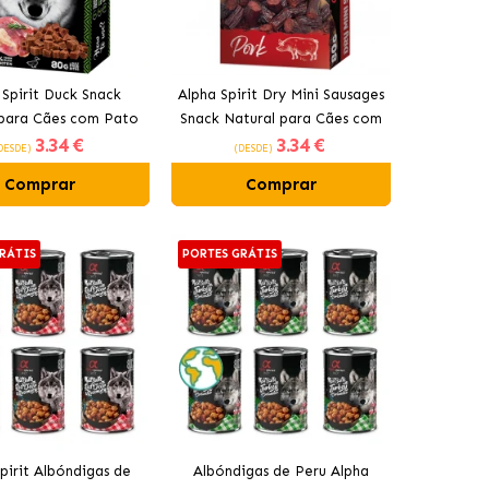
 Spirit Duck Snack
Alpha Spirit Dry Mini Sausages
 para Cães com Pato
Snack Natural para Cães com
3
.34 €
3
.34 €
Porco
DESDE)
(DESDE)
Comprar
Comprar
RÁTIS
PORTES GRÁTIS
pirit Albóndigas de
Albóndigas de Peru Alpha