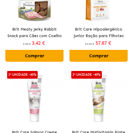
Brit Meaty Jerky Rabbit
Brit Care Hipoalergênico
Snack para Cães com Coelho
Junior Ração para Filhotes
3
.42 €
57
.87 €
de Raças Grandes com
3.80 €
64.30 €
Cordeiro
Comprar
Comprar
2ª UNIDADE -40%
2ª UNIDADE -40%
Brit Care Salmon Creme
Brit Care Multivitamin Paste