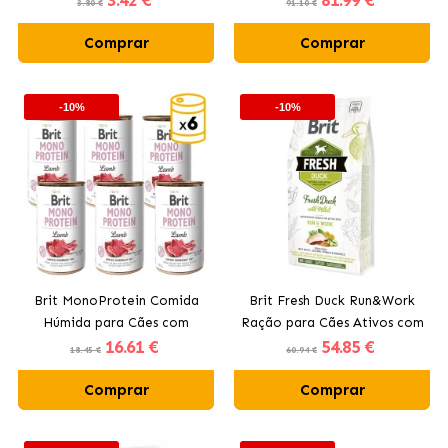
3
.42 €
81
.99 €
3.80 €
91.10 €
Comprar
Comprar
-10%
-10%
Brit MonoProtein Comida
Brit Fresh Duck Run&Work
Húmida para Cães com
Ração para Cães Ativos com
16
.61 €
54
.85 €
Cordeiro
Pato
18.45 €
60.94 €
Comprar
Comprar