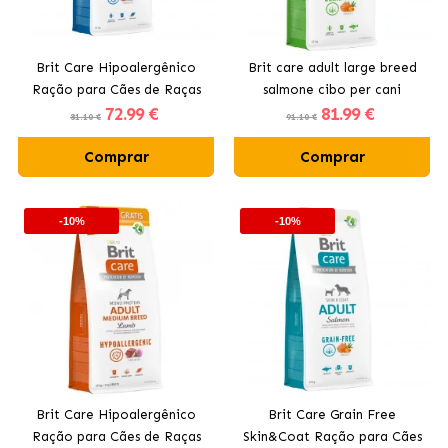
Brit Care Hipoalergênico
Brit care adult large breed
Ração para Cães de Raças
salmone cibo per cani
72
.99 €
81
.99 €
Grandes com Cordeiro
81.10 €
91.10 €
Comprar
Comprar
-10%
-10%
Brit Care Hipoalergênico
Brit Care Grain Free
Ração para Cães de Raças
Skin&Coat Ração para Cães