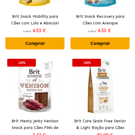
Brit Snack Mobility para
Brit Snack Recovery para
Cães com Lula e Abacaxi
Cães com Arenque
4
.53 €
4
.53 €
5.03 €
5.03 €
Comprar
Comprar
-10%
-10%
Brit Meaty Jerky Venison
Brit Care Grain Free Senior
Snack para Cães Filés de
& Light Ração para Cães
Veado
Idosos com Salmão