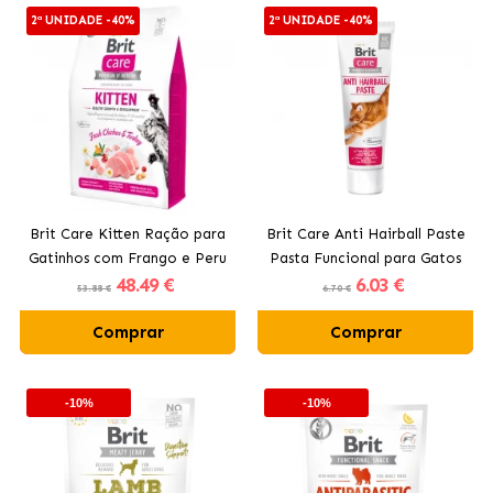
2ª UNIDADE -40%
2ª UNIDADE -40%
Brit Care Kitten Ração para
Brit Care Anti Hairball Paste
Gatinhos com Frango e Peru
Pasta Funcional para Gatos
48
.49 €
6
.03 €
com Taurina
53.88 €
6.70 €
Comprar
Comprar
-10%
-10%