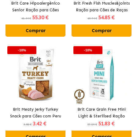
Brit Care Hipoalergênico
Brit Fresh Fish Muscles&Joints
Senior Ração para Cães
Ração para Cães de Raças
55
.30 €
54
.85 €
Idosos com Cordeiro
Grandes com Peixe
61.44 €
60.94 €
Comprar
Comprar
-10%
-10%
Brit Meaty Jerky Turkey
Brit Care Grain Free Mini
Snack para Cães com Peru
Light & Sterilised Ração
3
.42 €
51
.83 €
para Cães de Raças
3.80 €
57.59 €
Pequenas
Comprar
Comprar