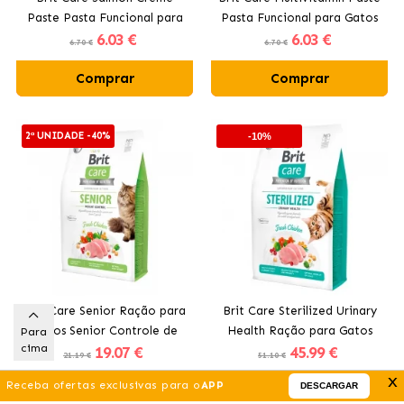
Paste Pasta Funcional para
Pasta Funcional para Gatos
6
.03 €
6
.03 €
Gatos com Ômega 3
6.70 €
6.70 €
Comprar
Comprar
2ª UNIDADE -40%
-10%
Brit Care Senior Ração para
Brit Care Sterilized Urinary
Gatos Senior Controle de
Health Ração para Gatos
Para
cima
19
.07 €
45
.99 €
Peso
Esterilizados com Frango
21.19 €
51.10 €
x
Receba ofertas exclusivas para o
APP
DESCARGAR
Comprar
Comprar