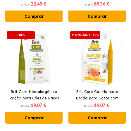
22
.49 €
65
.36 €
Médias com Cordeiro
com Salmão
24.99 €
72.63 €
Comprar
Comprar
2ª UNIDADE -40%
-10%
Brit Care Hipoalergênico
Brit Care Cat Haircare
Ração para Cães de Raças
Ração para Gatos com
19
.07 €
19
.07 €
Pequenas com Cordeiro
Salmão
21.19 €
21.19 €
Comprar
Comprar