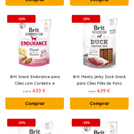
-10%
-10%
Brit Snack Endurance para
Brit Meaty Jerky Duck Snack
Cães com Cordeiro e
para Cães Filés de Pato
4
.53 €
4
.39 €
Banana
5.03 €
4.88 €
Comprar
Comprar
-10%
-10%