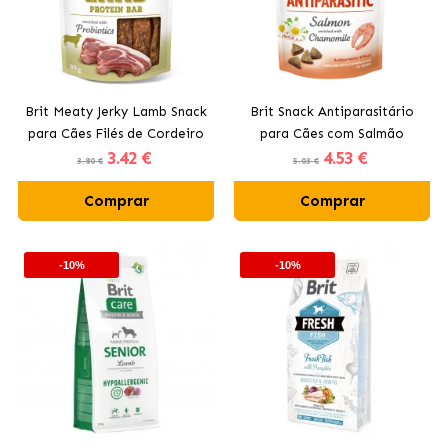
Brit Meaty Jerky Lamb Snack
Brit Snack Antiparasitário
para Cães Filés de Cordeiro
para Cães com Salmão
3
.42 €
4
.53 €
3.80 €
5.03 €
Comprar
Comprar
-10%
-10%