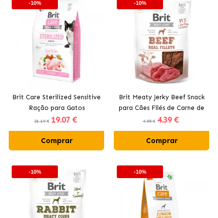
-10%
-10%
Brit Care Sterilized Sensitive
Brit Meaty Jerky Beef Snack
Ração para Gatos
para Cães Filés de Carne de
19
.07 €
4
.39 €
Esterilizados
Vaca
21.19 €
4.88 €
Comprar
Comprar
-10%
-10%