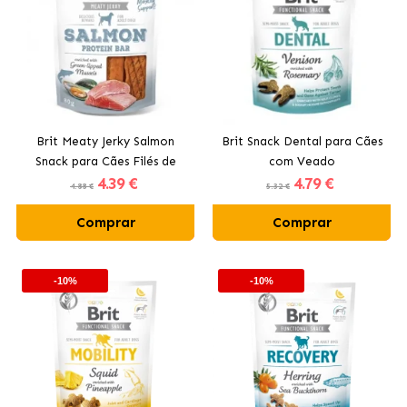
Brit Meaty Jerky Salmon
Brit Snack Dental para Cães
Snack para Cães Filés de
com Veado
4
.39 €
4
.79 €
Salmão
4.88 €
5.32 €
Comprar
Comprar
-10%
-10%