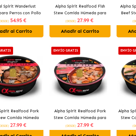
l Spirit Wanderlust
Alpha Spirit Realfood Fish
Alpha S
para Perros con Pollo
Stew Comida Húmeda para
Beef S
54
.95 €
27
.99 €
y Pescado
Perros Estofado de Atún
para P
DESDE)
(DESDE)
(D
adir al Carrito
Añadir al Carrito
Aña
GRATIS
ENVÍO GRATIS
ENVÍO G
Spirit Realfood Pork
Alpha Spirit Realfood Pork
Alpha Sp
Stew Comida Húmeda
Stew Comida Húmeda para
Stew C
27
.99 €
27
.99 €
Perros Estofado de
Perros Estofado de Cerdo
Perros
DESDE)
(DESDE)
(D
Oreja de Cerdo