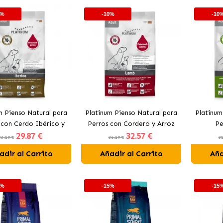
0%
-10%
-10
m Pienso Natural para
Platinum Pienso Natural para
Platinum
 con Cerdo Ibérico y
Perros con Cordero y Arroz
Pe
29
.87 €
32
.57 €
Vegetales
33.19 €
36.19 €
31
adir al Carrito
Añadir al Carrito
Aña
5%
-15%
-15