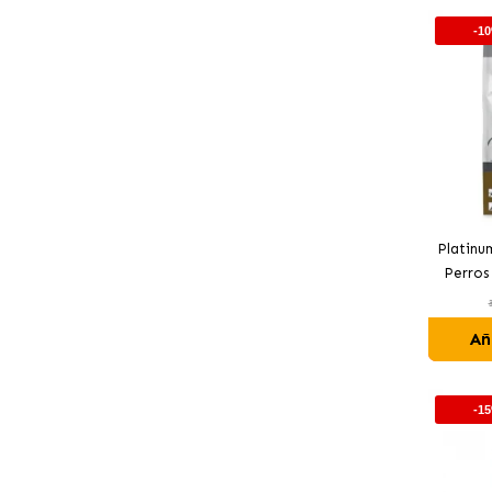
-1
Platinu
Perros
Añ
-1