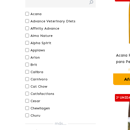
Acana
Advance Veterinary Diets
Affinity Advance
Almo Nature
Alpha Spirit
Applaws
Acana P
Arion
para Pe
Brit
(
Calibra
Añ
Carnivoro
Cat Chow
Catisfactions
2ª UNID
Cesar
Chewllagen
Churu
más...