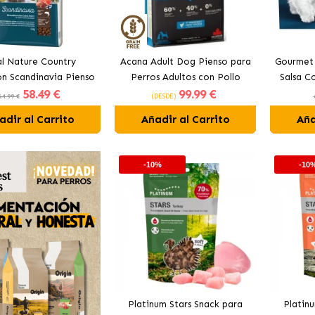
l Nature Country
Acana Adult Dog Pienso para
Gourmet 
on Scandinavia Pienso
Perros Adultos con Pollo
Salsa 
58
.49 €
99
.99 €
Perros Adultos con
Gato
64.99 €
(DESDE)
Salmón
adir al Carrito
Añadir al Carrito
Aña
-10%
-10
Platinum Stars Snack para
Platin