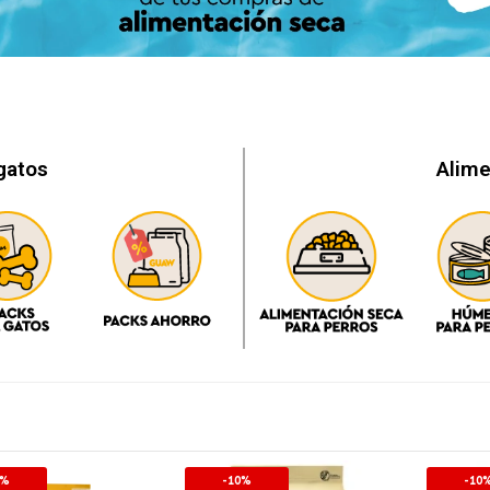
gatos
Alime
0%
-10%
-10