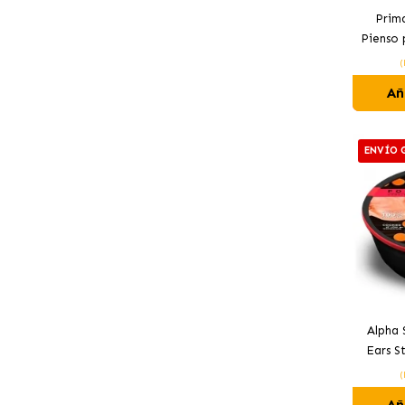
Prima
Pienso 
(
Añ
ENVÍO 
Alpha 
Ears 
para 
(