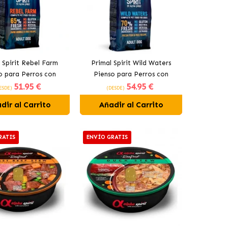
 Spirit Rebel Farm
Primal Spirit Wild Waters
o para Perros con
Pienso para Perros con
51
.95 €
54
.95 €
scado y Pollo
Pescado y Pollo
ESDE)
(DESDE)
dir al Carrito
Añadir al Carrito
RATIS
ENVÍO GRATIS