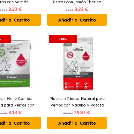
ros con Salmón
Perros con Jamón Ibérico
3
.32 €
3
.32 €
3.69 €
3.69 €
dir al Carrito
Añadir al Carrito
%
-10%
inum Menú Comida
Platinum Pienso Natural para
a para Perros con
Perros con Vacuno y Patata
3
.14 €
29
.87 €
Pollo
3.49 €
33.19 €
dir al Carrito
Añadir al Carrito