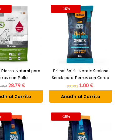
%
-15%
 Pienso Natural para
Primal Spirit Nordic Sealand
rros con Pollo
Snack para Perros con Cerdo
28
.79 €
1
.00 €
y Pescado
.99 €
(DESDE)
dir al Carrito
Añadir al Carrito
%
-15%