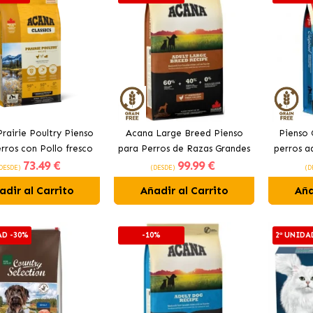
rairie Poultry Pienso
Acana Large Breed Pienso
Pienso 
rros con Pollo fresco
para Perros de Razas Grandes
perros ad
73
.49 €
99
.99 €
con Pollo
DESDE)
(DESDE)
(D
adir al Carrito
Añadir al Carrito
Aña
AD -30%
-10%
2ª UNIDA