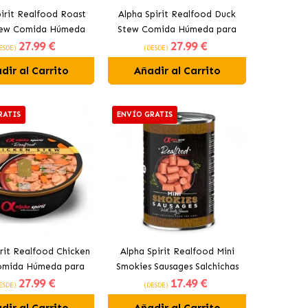
pirit Realfood Roast
Alpha Spirit Realfood Duck
tew Comida Húmeda
Stew Comida Húmeda para
27
.99 €
27
.99 €
erros Estofado de
Perros Estofado de Pato
ESDE)
(DESDE)
Ternera
dir al Carrito
Añadir al Carrito
RATIS
ENVÍO GRATIS
irit Realfood Chicken
Alpha Spirit Realfood Mini
omida Húmeda para
Smokies Sausages Salchichas
27
.99 €
17
.49 €
 Estofado de Pollo
Pequeñas para Perros con
ESDE)
(DESDE)
Cerdo y Hierbas