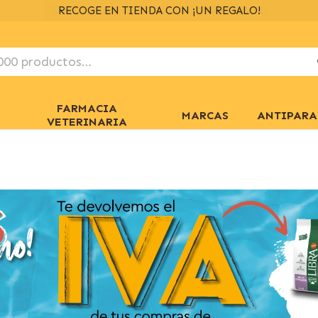
ENVÍOS GRATIS
> 39€
EN 24/48H
+ INFO
FARMACIA
MARCAS
ANTIPARA
VETERINARIA