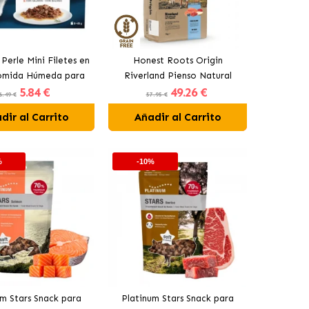
Perle Mini Filetes en
Honest Roots Origin
Comida Húmeda para
Riverland Pienso Natural
5
.84 €
49
.26 €
s Surtido Carnes
Para Perros con Salmón y
6.49 €
57.95 €
Vacuno
dir al Carrito
Añadir al Carrito
%
-10%
um Stars Snack para
Platinum Stars Snack para