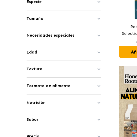
Especie
Tamaño
Rea
Selecti
Necesidades especiales
para 
Añ
Edad
Textura
Formato de alimento
Nutrición
Sabor
Precio