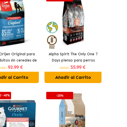
Orijen Original para
Alpha Spirit The Only One 7
ultos sin cereales de
Days pienso para perros
93
.99 €
55
.99 €
pollo
ESDE)
(DESDE)
dir al Carrito
Añadir al Carrito
D -40%
-15%