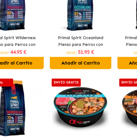
l Spirit Wilderness
Primal Spirit Oceanland
Primal
so para Perros con
Pienso para Perros con
Piens
44
.95 €
51
.95 €
o, Pollo y Pescado
Pescado Fresco y Pollo
Pe
DESDE)
(DESDE)
(D
adir al Carrito
Añadir al Carrito
Aña
ENVÍO GRATIS
ENVÍO G
5%