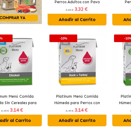
Perros Adultos con Pavo
Per
3
.32 €
3.69 €
Añadir al Carrito
Aña
0%
-10%
-10
inum Menú Comida
Platinum Menú Comida
Plat
a Sin Cereales para
Húmeda para Perros con
Húmed
3
.14 €
3
.14 €
horros con Pollo
Pato y Pavo
3.49 €
3.49 €
adir al Carrito
Añadir al Carrito
Aña