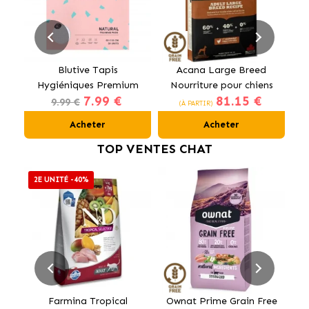
Blutive Tapis
Acana Large Breed
Al
Hygiéniques Premium
Nourriture pour chiens
7.99 €
81.15 €
pour Chiens 60x60 cm
de grandes races au
9.99 €
(À PARTIR)
poulet
Acheter
Acheter
TOP VENTES CHAT
2E UNITÉ -40%
Farmina Tropical
Ownat Prime Grain Free