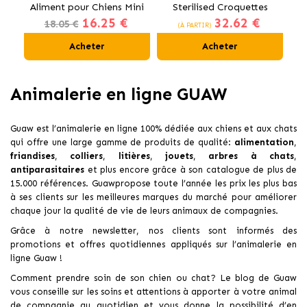
Aliment pour Chiens Mini
Sterilised Croquettes
16.25 €
32.62 €
au Poulet
pour Chats Stérilisés
18.05 €
(À PARTIR)
Acheter
Acheter
Animalerie en ligne GUAW
Guaw est l’animalerie en ligne 100% dédiée aux chiens et aux chats
qui offre une large gamme de produits de qualité:
alimentation
,
friandises
,
colliers
,
litières
,
jouets
,
arbres à chats
,
antiparasitaires
et plus encore grâce à son catalogue de plus de
15.000 références. Guawpropose toute l’année les prix les plus bas
à ses clients sur les meilleures marques du marché pour améliorer
chaque jour la qualité de vie de leurs animaux de compagnies.
Grâce à notre newsletter, nos clients sont informés des
promotions et offres quotidiennes appliqués sur l’animalerie en
ligne Guaw !
Comment prendre soin de son chien ou chat? Le blog de Guaw
vous conseille sur les soins et attentions à apporter à votre animal
de compagnie au quotidien et vous donne la possibilité d’en