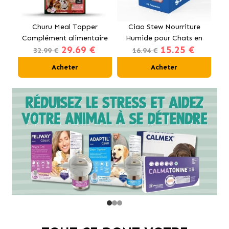
t
Churu Meal Topper
Ciao Stew Nourriture
Complément alimentaire
Humide pour Chats en
Hu
29.69 €
15.25 €
pour chiens au bœuf
Crème avec Poulet et
32.99 €
16.94 €
Saumon
Acheter
Acheter