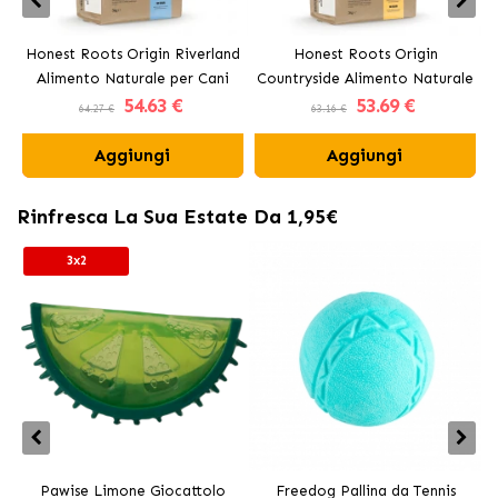
Honest Roots Origin Riverland
Honest Roots Origin
Alimento Naturale per Cani
Countryside Alimento Naturale
54
.63 €
53
.69 €
con Salmone e Manzo
per Cani con Pollo e Manzo
64.27 €
63.16 €
Aggiungi
Aggiungi
Rinfresca La Sua Estate Da 1,95€
3x2
Pawise Limone Giocattolo
Freedog Pallina da Tennis