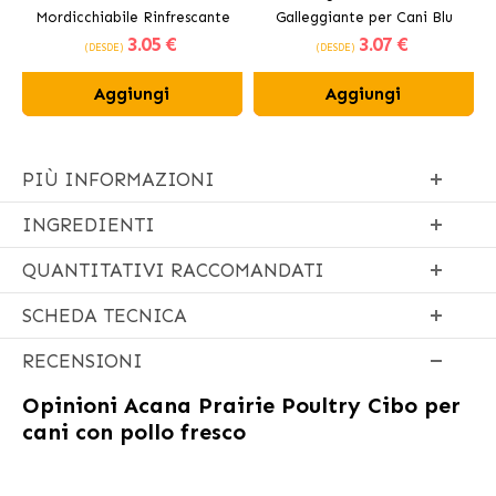
Mordicchiabile Rinfrescante
Galleggiante per Cani Blu
3
.05 €
3
.07 €
per Cani 12 cm
(DESDE)
(DESDE)
Aggiungi
Aggiungi
PIÙ INFORMAZIONI
INGREDIENTI
QUANTITATIVI RACCOMANDATI
SCHEDA TECNICA
RECENSIONI
Opinioni
Acana Prairie Poultry Cibo per
cani con pollo fresco