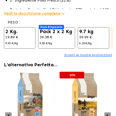
1º Ingrediente Pollo Fresco (21%)
Proteina, Grassi e Kcal Ottimizzate: 27% proteina | 16%
Vedi la descrizione completa
Grassi | 3443Kcal/120g
PESO
Nuovi integratori: taurina (400mg) per aiutare a regolare
Pack Risparmio
2 Kg.
il flusso sanguigno, migliorare la salute del cervello,
Pack 2 x 2 Kg
9.7 kg
promuovere la salute del cuore e rafforzare le funzioni
19.89 €
39.38 €
59.99 €
7
muscolari.
9.95 €/Kg
9.85 €/Kg
6.18 €/Kg
5
Scopri le nostre promozioni
L’alternativa Perfetta…
-15%