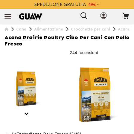
SPEDIZIONE GRATUITA
49€ -
+INFO
Cane
Alimentazione
Crocchette per cani
Acana Pr
Acana Prairie Poultry Cibo Per Cani Con Pollo
Fresco