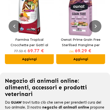
Farmina Tropical
Ownat Prime Grain Free
Crocchette per Gatti al
Sterilised Mangime per
69.77 €
69.29 €
Pollo
Gatti Sterilizzati
77.53 €
(DA)
Aggiungi
Aggiungi
Negozio di animali online:
alimenti, accessori e prodotti
veterinari
Da
GUAW
trovi tutto ciò che serve per prenderti cura del
tuo animale. Il nostro
negozio di animali online
propone