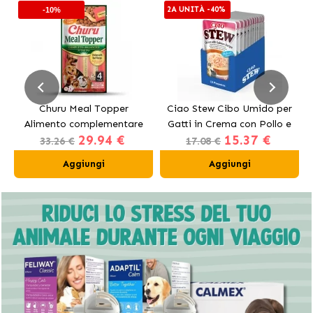
2A UNITÀ -40%
-10%
Churu Meal Topper
Ciao Stew Cibo Umido per
Alimento complementare
Gatti in Crema con Pollo e
29.94 €
15.37 €
per cani al manzo
Salmone
33.26 €
17.08 €
Aggiungi
Aggiungi