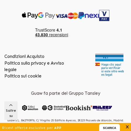
Condizioni Acquisto
Politica sulla privacy e Avviso
legale
Politica sui cookie
Guaw fa parte del Gruppo Tansley
Salire
su
Guaw S.L. B42793976, C/ Virgilio 25 Edificio Ayessa, 28223 Pozuelo de Alarcón, Madrid.
x
(Spain)
Ricevi offerte esclusive per
APP
SCARICA