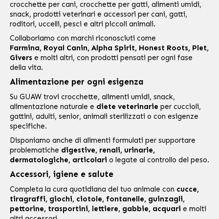
crocchette per cani
,
crocchette per gatti
,
alimenti umidi
,
snack, prodotti veterinari e accessori per cani, gatti,
roditori, uccelli, pesci e altri piccoli animali.
Collaboriamo con marchi riconosciuti come
Farmina
,
Royal Canin
,
Alpha Spirit
,
Honest Roots
,
Plet
,
Givers
e molti altri, con prodotti pensati per ogni fase
della vita.
Alimentazione per ogni esigenza
Su GUAW trovi crocchette, alimenti umidi, snack,
alimentazione naturale e
diete veterinarie
per
cuccioli
,
gattini
, adulti, senior, animali sterilizzati o con esigenze
specifiche.
Disponiamo anche di alimenti formulati per supportare
problematiche
digestive, renali, urinarie,
dermatologiche, articolari
o legate al controllo del peso.
Accessori, igiene e salute
Completa la cura quotidiana del tuo animale con
cucce,
tiragraffi, giochi, ciotole, fontanelle, guinzagli,
pettorine, trasportini, lettiere, gabbie, acquari
e molti
altri accessori.