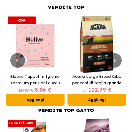
VENDITE TOP
-20%
Blutive Tappetini Igienici
Acana Large Breed Cibo
Premium per Cani 60x60
per cani di taglia grande
8.06 €
112.79 €
cm
con pollo
10.07 €
(DA)
Aggiungi
Aggiungi
VENDITE TOP GATTO
2A UNITÀ -40%