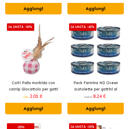
Aggiungi
Aggiungi
2A UNITÀ -50%
2A UNITÀ -40%
Colti Palla morbida con
Pack Farmina ND Ocean
catnip Giocattolo per gatti
scatolette per gattini al
2
.01 €
8
.24 €
tonno, merluzzo, gamberetti
(DA)
9.15 €
e zucca.
Aggiungi
Aggiungi
2A UNITÀ -30%
-20%