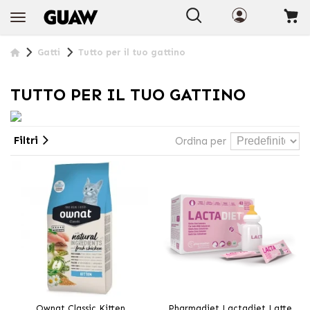
+INFO
Gatti
Tutto per il tuo gattino
TUTTO PER IL TUO GATTINO
Filtri
Ordina per
Ownat Classic Kitten
Pharmadiet Lactadiet Latte