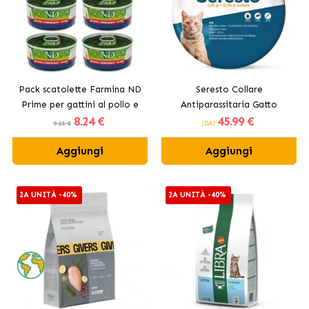
Pack scatolette Farmina ND
Seresto Collare
Prime per gattini al pollo e
Antiparassitaria Gatto
8
.24 €
45
.99 €
melograno.
9.15 €
(DA)
Aggiungi
Aggiungi
2A UNITÀ -40%
2A UNITÀ -40%