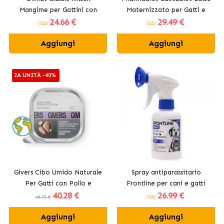
Mangime per Gattini con
Maternizzato per Gatti e
24
.66 €
29
.49 €
Pollo
Furetti
(DA)
(DA)
Aggiungi
Aggiungi
2A UNITÀ -40%
Givers Cibo Umido Naturale
Spray antiparassitario
Per Gatti con Pollo e
Frontline per cani e gatti
40
.28 €
26
.99 €
Verdure
44.75 €
(DA)
Aggiungi
Aggiungi