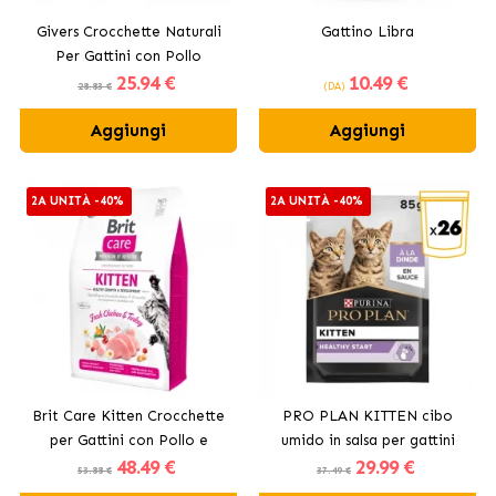
Givers Crocchette Naturali
Gattino Libra
Per Gattini con Pollo
25
.94 €
10
.49 €
28.83 €
(DA)
Aggiungi
Aggiungi
2A UNITÀ -40%
2A UNITÀ -40%
Brit Care Kitten Crocchette
PRO PLAN KITTEN cibo
per Gattini con Pollo e
umido in salsa per gattini
48
.49 €
29
.99 €
Tacchino
53.88 €
37.49 €