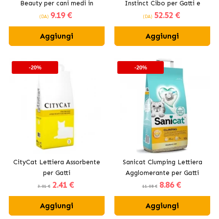
Beauty per cani medi in
Instinct Cibo per Gatti e
9
.19 €
52
.52 €
colori assortiti
Gattini
(DA)
(DA)
Aggiungi
Aggiungi
-20%
-20%
CityCat Lettiera Assorbente
Sanicat Clumping Lettiera
per Gatti
Agglomerante per Gatti
2
.41 €
8
.86 €
Senza Profumo
3.01 €
11.08 €
Aggiungi
Aggiungi