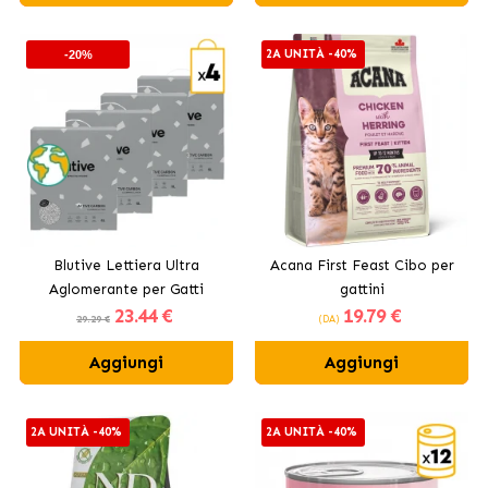
2A UNITÀ -40%
-20%
Blutive Lettiera Ultra
Acana First Feast Cibo per
Aglomerante per Gatti
gattini
23
.44 €
19
.79 €
Carbone Attivo
29.29 €
(DA)
Aggiungi
Aggiungi
2A UNITÀ -40%
2A UNITÀ -40%