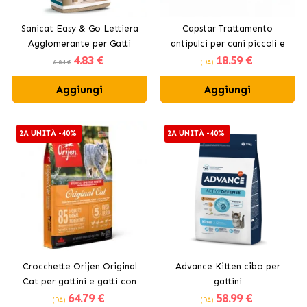
Sanicat Easy & Go Lettiera
Capstar Trattamento
Agglomerante per Gatti
antipulci per cani piccoli e
4
.83 €
18
.59 €
gatti
6.04 €
(DA)
Aggiungi
Aggiungi
2A UNITÀ -40%
2A UNITÀ -40%
Crocchette Orijen Original
Advance Kitten cibo per
Cat per gattini e gatti con
gattini
64
.79 €
58
.99 €
pollo
(DA)
(DA)