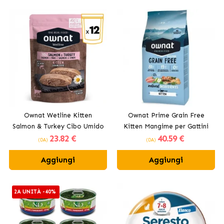
Ownat Wetline Kitten
Ownat Prime Grain Free
Salmon & Turkey Cibo Umido
Kitten Mangime per Gattini
23
.82 €
40
.59 €
per Kitten con Salmon e
(DA)
(DA)
Turkey
Aggiungi
Aggiungi
2A UNITÀ -40%