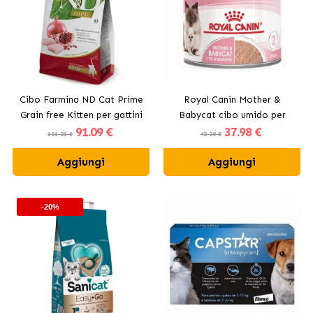
Cibo Farmina ND Cat Prime
Royal Canin Mother &
Grain free Kitten per gattini
Babycat cibo umido per
91
.09 €
37
.98 €
con pollo
gattini e gatte in
101.21 €
42.20 €
allattamento
Aggiungi
Aggiungi
-20%