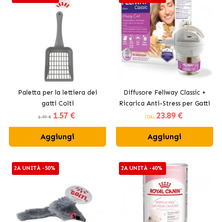
Paletta per la lettiera dei
Diffusore Feliway Classic +
gatti Colti
Ricarica Anti-Stress per Gatti
1
.57 €
23
.89 €
1.97 €
(DA)
Aggiungi
Aggiungi
2A UNITÀ -50%
2A UNITÀ -40%