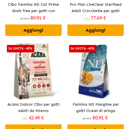
Cibo Farmina ND Cat Prime
Pro Plan LiveClear Sterilised
Grain free per gatti con
Adult Crocchette per gatti
80
.91 €
77
.69 €
agnello
sterilizzati al tacchino
89.90 €
(DA)
Aggiungi
Aggiungi
2A UNITÀ -40%
2A UNITÀ -40%
Acana Indoor Cibo per gatti
Farmina ND Mangime per
adulti da interno
gatti Ocean di aringa
42
.49 €
80
.91 €
(DA)
89.90 €