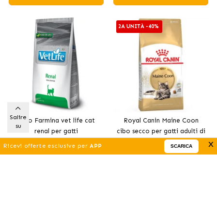
2A UNITÀ -40%
Salire
Cibo Farmina vet life cat
Royal Canin Maine Coon
su
renal per gatti
cibo secco per gatti adulti di
7
.69 €
86
.33 €
x
razza Maine Coon
(DA)
101.57 €
Ricevi offerte esclusive per
APP
SCARICA
Aggiungi
Aggiungi
2A UNITÀ -40%