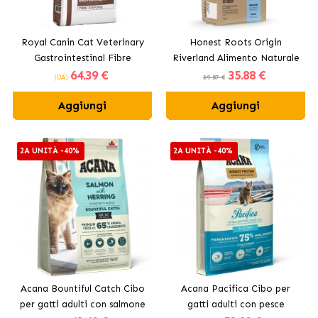
Royal Canin Cat Veterinary
Honest Roots Origin
Gastrointestinal Fibre
Riverland Alimento Naturale
64
.39 €
35
.88 €
Response cibo secco per
per Gatti Sterilizzati con
(DA)
39.87 €
gatti adulti
Salmone e Manzo
Aggiungi
Aggiungi
2A UNITÀ -40%
2A UNITÀ -40%
Acana Bountiful Catch Cibo
Acana Pacifica Cibo per
per gatti adulti con salmone
gatti adulti con pesce