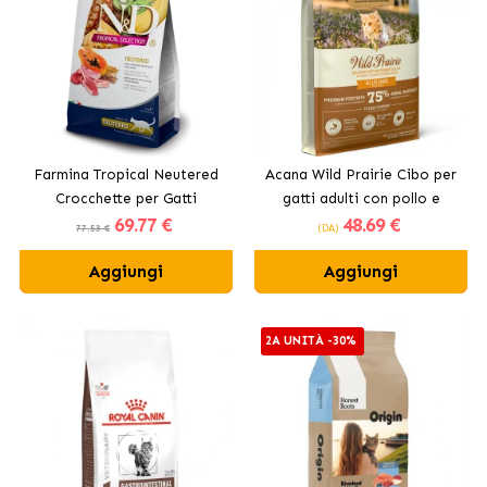
Farmina Tropical Neutered
Acana Wild Prairie Cibo per
Crocchette per Gatti
gatti adulti con pollo e
69
.77 €
48
.69 €
Sterilizzati all'Agnello
tacchino
77.53 €
(DA)
Aggiungi
Aggiungi
2A UNITÀ -30%