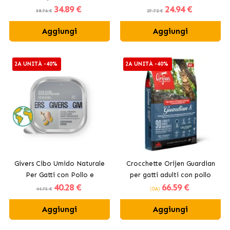
34
.89 €
24
.94 €
Naturale per Gatti
Salmone
38.76 €
27.72 €
Sterilizzati con Pollo e
Aggiungi
Manzo
Aggiungi
2A UNITÀ -40%
2A UNITÀ -40%
Givers Cibo Umido Naturale
Crocchette Orijen Guardian
Per Gatti con Pollo e
per gatti adulti con pollo
40
.28 €
66
.59 €
Verdure
44.75 €
(DA)
Aggiungi
Aggiungi