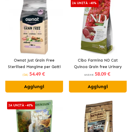
2A UNITÀ -40%
Ownat Just Grain Free
Cibo Farmina ND Cat
Sterilised Mangime per Gatti
Quinoa Grain free Urinary
54
.49 €
58
.09 €
Sterilizzati
per gatti con anatra
(DA)
64.54 €
Aggiungi
Aggiungi
2A UNITÀ -40%