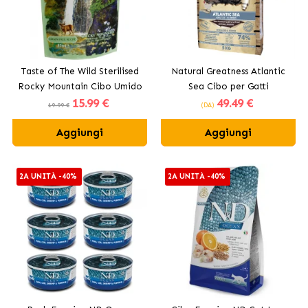
Taste of The Wild Sterilised
Natural Greatness Atlantic
Rocky Mountain Cibo Umido
Sea Cibo per Gatti
15
.99 €
49
.49 €
per Gatti Sterilizzati
Sterilizzati e Senior
19.99 €
(DA)
Aggiungi
Aggiungi
2A UNITÀ -40%
2A UNITÀ -40%