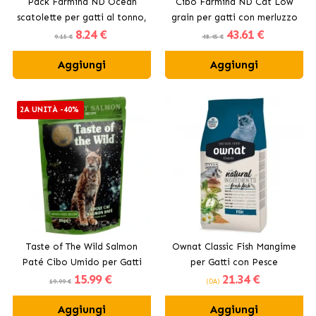
Pack Farmina ND Ocean
Cibo Farmina ND Cat Low
scatolette per gatti al tonno,
grain per gatti con merluzzo
8
.24 €
43
.61 €
merluzzo e zucca.
9.15 €
48.45 €
Aggiungi
Aggiungi
2A UNITÀ -40%
Taste of The Wild Salmon
Ownat Classic Fish Mangime
Paté Cibo Umido per Gatti
per Gatti con Pesce
15
.99 €
21
.34 €
19.99 €
(DA)
Aggiungi
Aggiungi