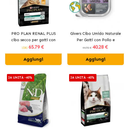
PRO PLAN RENAL PLUS
Givers Cibo Umido Naturale
cibo secco per gatti con
Per Gatti con Pollo e
65
.79 €
40
.28 €
pollo
Verdure
(DA)
44.75 €
Aggiungi
Aggiungi
2A UNITÀ -40%
2A UNITÀ -40%