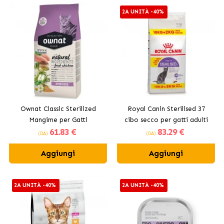
2A UNITÀ -40%
Ownat Classic Sterilized
Royal Canin Sterilised 37
Mangime per Gatti
cibo secco per gatti adulti
61
.83 €
83
.29 €
Sterilizzati
sterilizzati
(DA)
(DA)
Aggiungi
Aggiungi
2A UNITÀ -40%
2A UNITÀ -40%