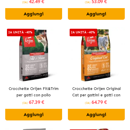
42
.49 €
53
.09 €
selvatico
(DA)
(DA)
Aggiungi
Aggiungi
2A UNITÀ -40%
2A UNITÀ -40%
Crocchette Orijen Fit&Trim
Crocchette Orijen Original
per gatti con pollo
Cat per gattini e gatti con
67
.39 €
64
.79 €
pollo
(DA)
(DA)
Aggiungi
Aggiungi