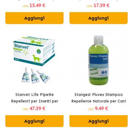
15
.49 €
17
.39 €
Cani e Gatti
Cani
(DA)
(DA)
Aggiungi
Aggiungi
Stanvet Life Pipette
Stangest Pluvex Shampoo
Repellenti per Insetti per
Repellente Naturale per Cani
47
.39 €
9
.49 €
Cani
e Gatti
(DA)
(DA)
Aggiungi
Aggiungi