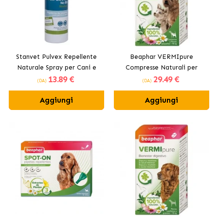
Stanvet Pulvex Repellente
Beaphar VERMIpure
Naturale Spray per Cani e
Compresse Naturali per
13
.89 €
29
.49 €
Gatti
Parassiti Interni per Cani
(DA)
(DA)
Piccoli
Aggiungi
Aggiungi