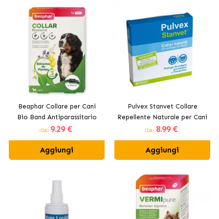
Beaphar Collare per Cani
Pulvex Stanvet Collare
Bio Band Antiparassitario
Repellente Naturale per Cani
9
.29 €
8
.99 €
Naturale
e Gatti
(DA)
(DA)
Aggiungi
Aggiungi