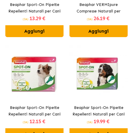
Beaphar Sport-On Pipette
Beaphar VERMIpure
Repellenti Naturali per Cani
Compresse Naturali per
13
.29 €
26
.19 €
Medi
Parassiti Interni per Cani
(DA)
(DA)
Medi e Grandi
Aggiungi
Aggiungi
Beaphar Sport-On Pipette
Beaphar Sport-On Pipette
Repellenti Naturali per Cani
Repellenti Naturali per Cani
12
.15 €
19
.99 €
Piccoli
Grandi
(DA)
(DA)