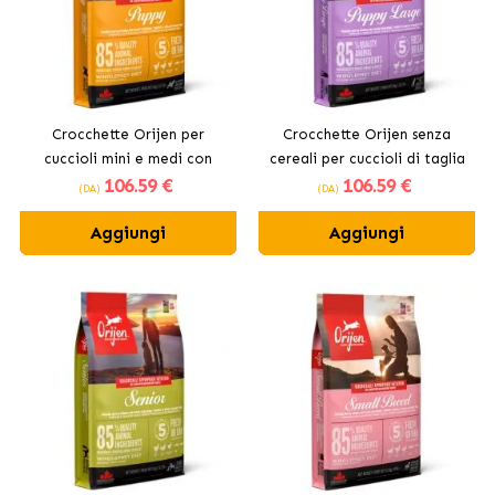
Crocchette Orijen per
Crocchette Orijen senza
cuccioli mini e medi con
cereali per cuccioli di taglia
106
.59 €
106
.59 €
pollo
grande
(DA)
(DA)
Aggiungi
Aggiungi