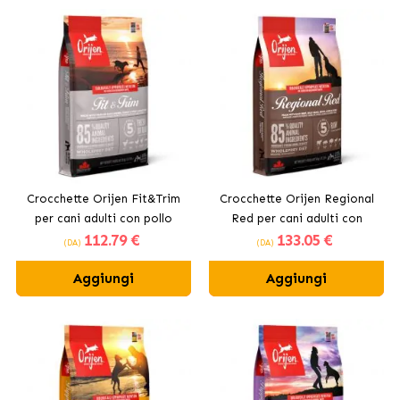
Crocchette Orijen Fit&Trim
Crocchette Orijen Regional
per cani adulti con pollo
Red per cani adulti con
112
.79 €
133
.05 €
carne rossa
(DA)
(DA)
Aggiungi
Aggiungi