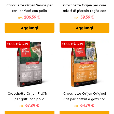
Crocchette Orijen Senior per
Crocchette Orijen per cani
cani anziani con pollo
adulti di piccola taglia con
106
.59 €
59
.59 €
tacchino e pollo
(DA)
(DA)
Aggiungi
Aggiungi
2A UNITÀ -40%
2A UNITÀ -40%
Crocchette Orijen Fit&Trim
Crocchette Orijen Original
per gatti con pollo
Cat per gattini e gatti con
67
.39 €
64
.79 €
pollo
(DA)
(DA)