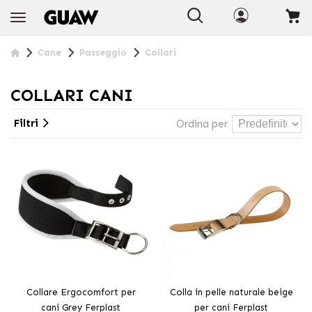
+INFO
Cane
Passeggio
Collari
COLLARI CANI
Filtri
Ordina per
Collare Ergocomfort per
Colla in pelle naturale beige
cani Grey Ferplast
per cani Ferplast