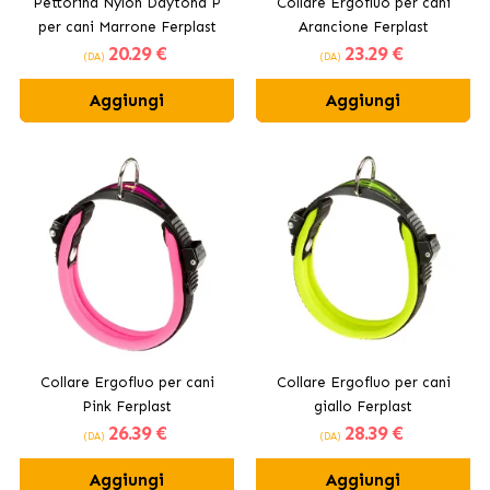
Pettorina Nylon Daytona P
Collare Ergofluo per cani
per cani Marrone Ferplast
Arancione Ferplast
20
.29 €
23
.29 €
(DA)
(DA)
Aggiungi
Aggiungi
Collare Ergofluo per cani
Collare Ergofluo per cani
Pink Ferplast
giallo Ferplast
26
.39 €
28
.39 €
(DA)
(DA)
Aggiungi
Aggiungi