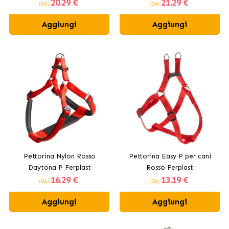
20
.29 €
21
.29 €
(DA)
(DA)
Aggiungi
Aggiungi
Pettorina Nylon Rosso
Pettorina Easy P per cani
Daytona P Ferplast
Rosso Ferplast
16
.29 €
13
.19 €
(DA)
(DA)
Aggiungi
Aggiungi