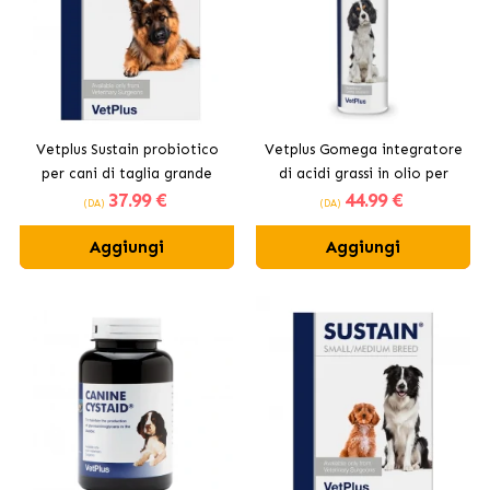
Vetplus Sustain probiotico
Vetplus Gomega integratore
per cani di taglia grande
di acidi grassi in olio per
37
.99 €
44
.99 €
cani
(DA)
(DA)
Aggiungi
Aggiungi