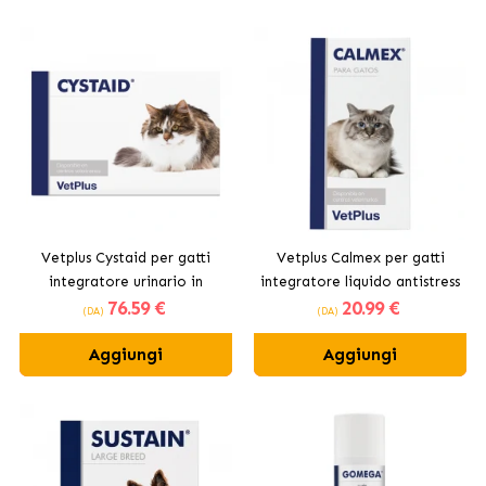
Vetplus Cystaid per gatti
Vetplus Calmex per gatti
integratore urinario in
integratore liquido antistress
76
.59 €
20
.99 €
capsule
(DA)
(DA)
Aggiungi
Aggiungi