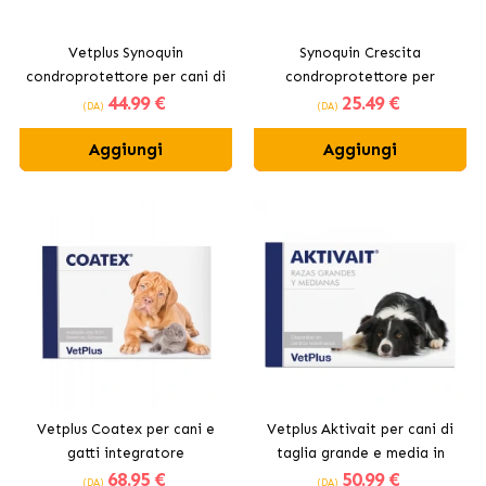
Vetplus Synoquin
Synoquin Crescita
condroprotettore per cani di
condroprotettore per
44
.99 €
25
.49 €
piccola taglia in compresse
cuccioli
(DA)
(DA)
Aggiungi
Aggiungi
Vetplus Coatex per cani e
Vetplus Aktivait per cani di
gatti integratore
taglia grande e media in
68
.95 €
50
.99 €
dermatologico in capsule
compresse
(DA)
(DA)