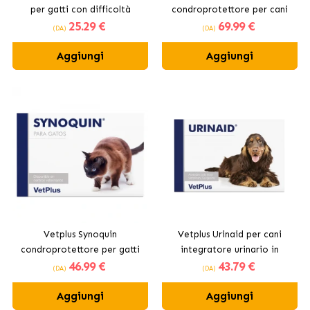
per gatti con difficoltà
condroprotettore per cani
25
.29 €
69
.99 €
respiratorie
medi in capsule
(DA)
(DA)
Aggiungi
Aggiungi
Vetplus Synoquin
Vetplus Urinaid per cani
condroprotettore per gatti
integratore urinario in
46
.99 €
43
.79 €
in capsule
compresse
(DA)
(DA)
Aggiungi
Aggiungi