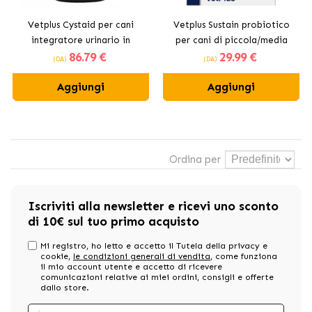
Vetplus Cystaid per cani
Vetplus Sustain probiotico
integratore urinario in
per cani di piccola/media
86
.79 €
29
.99 €
capsule
taglia
(DA)
(DA)
Aggiungi
Aggiungi
Ordina per
Iscriviti alla newsletter e ricevi uno sconto
di 10€ sul tuo primo acquisto
Mi registro, ho letto e accetto il Tutela della privacy e
cookie,
le condizioni generali di vendita
, come funziona
il mio account utente e accetto di ricevere
comunicazioni relative ai miei ordini, consigli e offerte
dallo store.