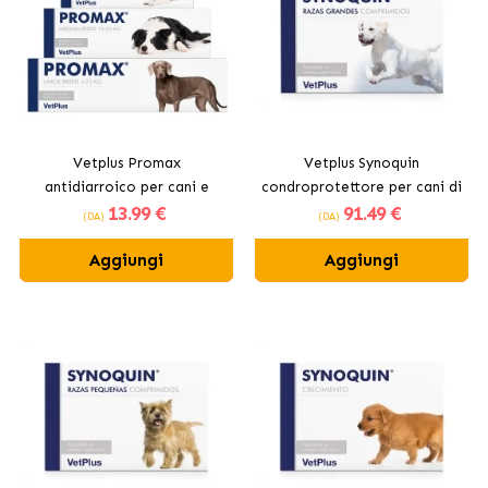
Vetplus Promax
Vetplus Synoquin
antidiarroico per cani e
condroprotettore per cani di
13
.99 €
91
.49 €
gatti
taglia grande in compresse
(DA)
(DA)
Aggiungi
Aggiungi