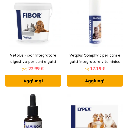
Vetplus Fibor integratore
Vetplus Complivit per cani e
digestivo per cani e gatti
gatti integratore vitaminico
22
.99 €
17
.19 €
in pasta
(DA)
(DA)
Aggiungi
Aggiungi