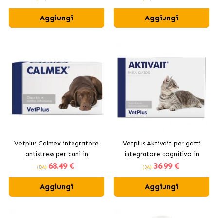
Aggiungi
Aggiungi
Vetplus Calmex integratore
Vetplus Aktivait per gatti
antistress per cani in
integratore cognitivo in
68
.49 €
36
.99 €
compresse
capsule
(DA)
(DA)
Aggiungi
Aggiungi