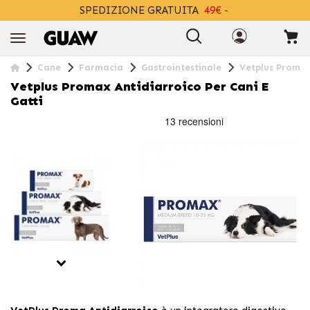
SPEDIZIONE GRATUITA
49€ -
+INFO
Cane
Farmacia
Gastrointestinale
Vetplus Promax 
Vetplus Promax Antidiarroico Per Cani E
Gatti