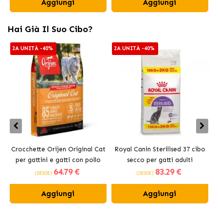
Aggiungi
Aggiungi
Hai Già Il Suo Cibo?
2A UNITÀ -40%
2A UNITÀ -40%
Crocchette Orijen Original Cat
Royal Canin Sterilised 37 cibo
per gattini e gatti con pollo
secco per gatti adulti
64
.79 €
83
.29 €
sterilizzati
(DESDE)
(DESDE)
Aggiungi
Aggiungi