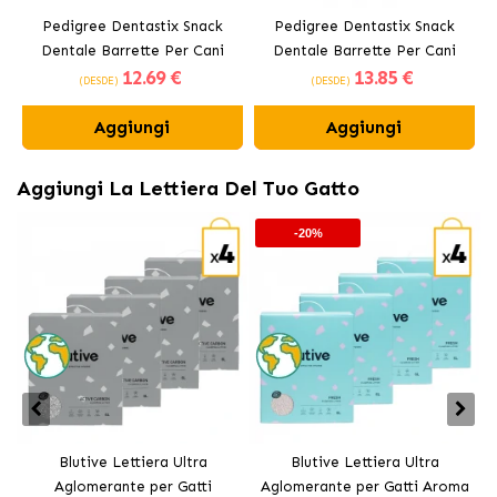
Pedigree Dentastix Snack
Pedigree Dentastix Snack
Dentale Barrette Per Cani
Dentale Barrette Per Cani
12
.69 €
13
.85 €
Medi 10-25 kg
Grandi +25 kg
(DESDE)
(DESDE)
Aggiungi
Aggiungi
Aggiungi La Lettiera Del Tuo Gatto
-20%
Blutive Lettiera Ultra
Blutive Lettiera Ultra
Aglomerante per Gatti
Aglomerante per Gatti Aroma