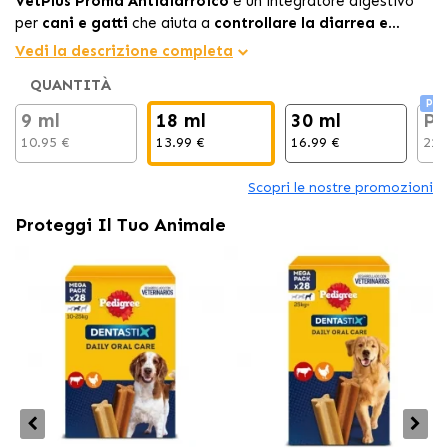
VetPlus Proma Antidiarroico
è un integratore digestivo
per
cani e gatti
che aiuta a
controllare la diarrea e
ripristinare la flora intestinale.
Contiene
probiotici,
Vedi la descrizione completa
prebiotici,
argilla montmorillonite e glutammina per
QUANTITÀ
favorire la
salute gastrointestinale
e migliorare la
Pac
funzione digestiva.
9 ml
18 ml
30 ml
Pa
10.95 €
13.99 €
16.99 €
21.
Scopri le nostre promozioni
Proteggi Il Tuo Animale