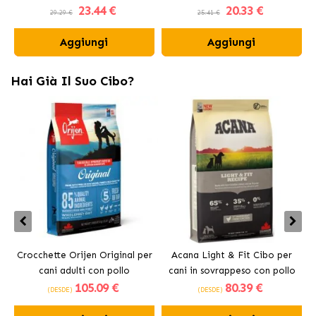
23
.44 €
20
.33 €
Carbone Attivo
Fresh
29.29 €
25.41 €
Aggiungi
Aggiungi
Hai Già Il Suo Cibo?
Crocchette Orijen Original per
Acana Light & Fit Cibo per
A
cani adulti con pollo
cani in sovrappeso con pollo
105
.09 €
80
.39 €
fresco
(DESDE)
(DESDE)