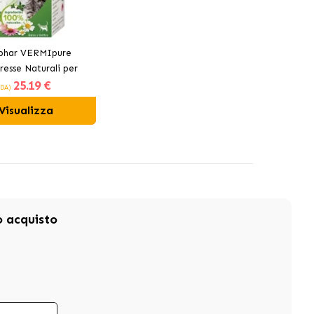
phar VERMIpure
esse Naturali per
25
.19 €
ti Interni per Gatti
(DA)
Visualizza
mo acquisto