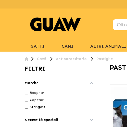
GATTI
CANI
ALTRI ANIMALI
Gatti
Antiparassitario
Pastiglie
PAST
FILTRI
Marche
Beaphar
Capstar
Stangest
Necessità speciali