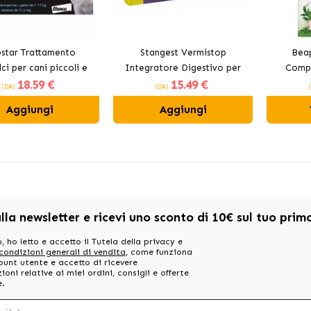
star Trattamento
Stangest Vermistop
Bea
lci per cani piccoli e
Integratore Digestivo per
Compr
18
.59 €
15
.49 €
gatti
Cani e Gatti
Parassi
(DA)
(DA)
Aggiungi
Aggiungi
alla newsletter e ricevi uno sconto di 10€ sul tuo pri
, ho letto e accetto il Tutela della privacy e
 condizioni generali di vendita
, come funziona
ount utente e accetto di ricevere
oni relative ai miei ordini, consigli e offerte
e.