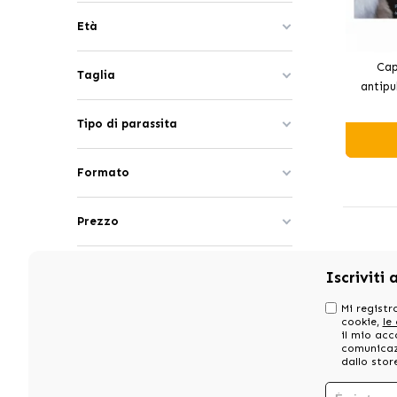
Età
Cap
Taglia
antipu
Tipo di parassita
Formato
Prezzo
Iscriviti 
Mi registro
cookie,
le
il mio acc
comunicazi
dallo stor