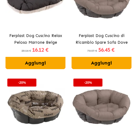
Ferplast Dog Cuscino Relax
Ferplast Dog Cuscino di
Peloso Marrone Beige
Ricambio Spare Sofa Dove
16
.12 €
56
.45 €
Grey
20.16 €
70.57 €
Aggiungi
Aggiungi
-20%
-20%