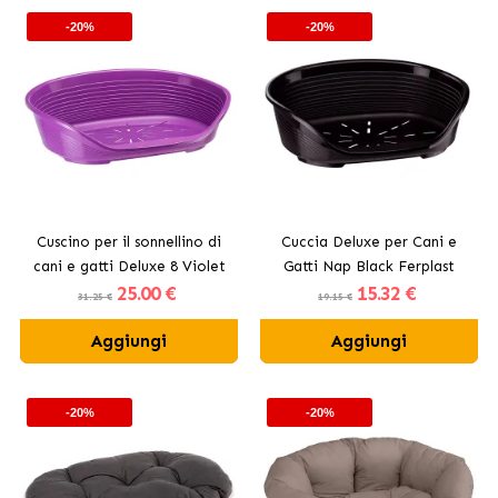
-20%
-20%
Cuscino per il sonnellino di
Cuccia Deluxe per Cani e
cani e gatti Deluxe 8 Violet
Gatti Nap Black Ferplast
25
.00 €
15
.32 €
Ferplast
31.25 €
19.15 €
Aggiungi
Aggiungi
-20%
-20%