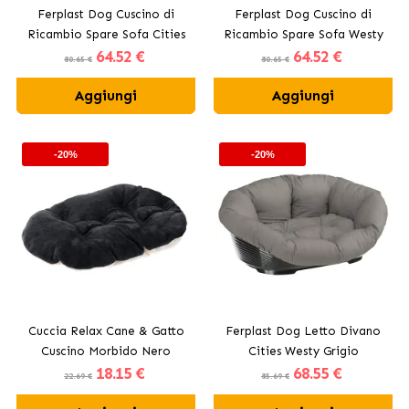
Ferplast Dog Cuscino di
Ferplast Dog Cuscino di
Ricambio Spare Sofa Cities
Ricambio Spare Sofa Westy
64
.52 €
64
.52 €
Assortito
80.65 €
80.65 €
Aggiungi
Aggiungi
-20%
-20%
Cuccia Relax Cane & Gatto
Ferplast Dog Letto Divano
Cuscino Morbido Nero
Cities Westy Grigio
18
.15 €
68
.55 €
Ferplast
22.69 €
85.69 €