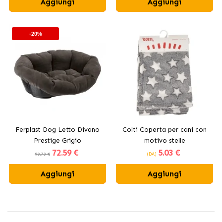
Aggiungi
Aggiungi
-20%
Ferplast Dog Letto Divano
Colti Coperta per cani con
Prestige Grigio
motivo stelle
72
.59 €
5
.03 €
90.73 €
(DA)
Aggiungi
Aggiungi