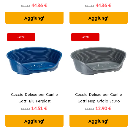
44
.36 €
44
.36 €
55.44 €
55.44 €
Aggiungi
Aggiungi
-20%
-20%
Cuccia Deluxe per Cani e
Cuccia Deluxe per Cani e
Gatti Blu Ferplast
Gatti Nap Grigio Scuro
14
.51 €
12
.90 €
Ferplast
18.14 €
16.12 €
Aggiungi
Aggiungi