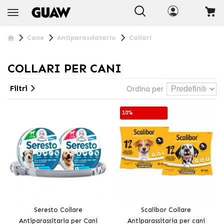
+INFO
Cane
Antiparassiatario
Collari
COLLARI PER CANI
Filtri
Ordina per
10%
Seresto Collare
Scalibor Collare
Antiparassitaria per Cani
Antiparassitaria per cani