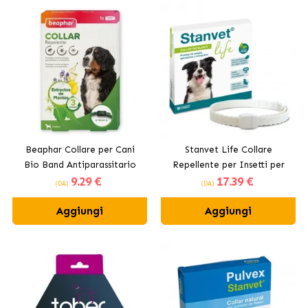
Beaphar Collare per Cani
Stanvet Life Collare
Bio Band Antiparassitario
Repellente per Insetti per
9
.29 €
17
.39 €
Naturale
Cani
(DA)
(DA)
Aggiungi
Aggiungi