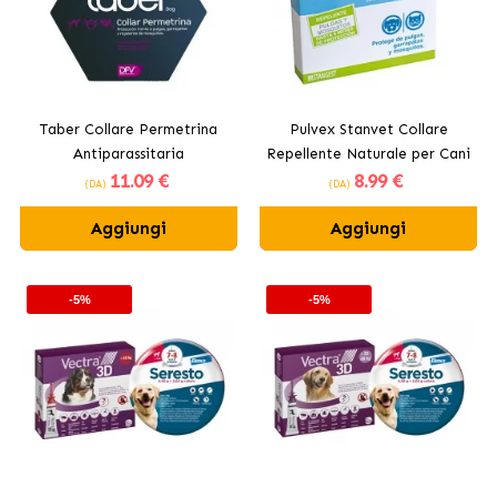
Taber Collare Permetrina
Pulvex Stanvet Collare
Antiparassitaria
Repellente Naturale per Cani
11
.09 €
8
.99 €
e Gatti
(DA)
(DA)
Aggiungi
Aggiungi
-5%
-5%