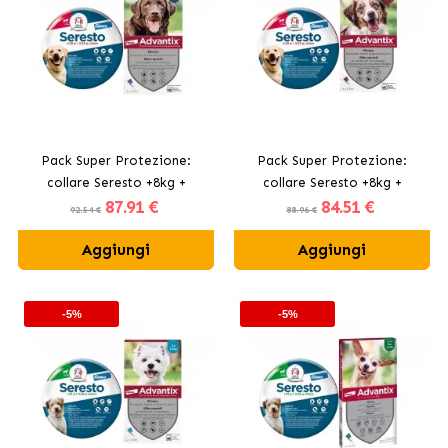
Pack Super Protezione:
Pack Super Protezione:
collare Seresto +8kg +
collare Seresto +8kg +
87
.91 €
84
.51 €
Advantix 4 pipette + 25kg
Advantix 4 pipette 10-25 kg
92.54 €
88.96 €
Aggiungi
Aggiungi
-5%
-5%