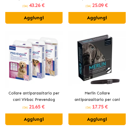
43
.26 €
25
.09 €
(DA)
(DA)
Aggiungi
Aggiungi
Collare antiparassitario per
Merlin Collare
cani Virbac Prevendog
antiparassitario per cani
21
.65 €
17
.75 €
(DA)
(DA)
Aggiungi
Aggiungi