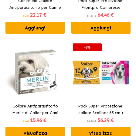
Canishield Collare
Pack Super Protezione:
Antiparassitario per Cani e
Frontpro Compresse
22
.17 €
64
.46 €
Gatti Beaphar
Masticabili 10-25 kg +
(DA)
67.85 €
Frontline Tri-Act 3 pipette
Aggiungi
(10-20 kg) media taglia
Aggiungi
-5%
Collare Antiparassitario
Pack Super Protezione:
Merlin di Calier per Cani
collare Scalibor 65 cm +
15
.96 €
56
.29 €
Medi e Piccoli
Frontline Tri-Act 3 pipette
(DA)
59.25 €
(10-20 kg) per cani di taglia
Visualizza
Visualizza
media