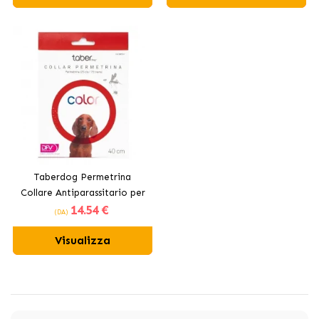
Taberdog Permetrina
Collare Antiparassitario per
14
.54 €
Cani Rosso
(DA)
Visualizza