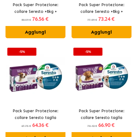
Pack Super Protezione:
Pack Super Protezione:
collare Seresto +8kg +
collare Seresto +8kg +
76
.56 €
73
.24 €
Vectra 3D pipette 40-60 kg
Vectra 3D pipette 25-40 kg
80.59 €
77.09 €
Aggiungi
Aggiungi
-5%
-5%
Pack Super Protezione:
Pack Super Protezione:
collare Seresto taglia
collare Seresto taglia
64
.36 €
66
.90 €
piccola fino 8kg + Vectra 3D
piccola fino 8kg + Vectra 3D
67.75 €
70.42 €
pipette 4-10 kg
pipette 1.5-4 kg