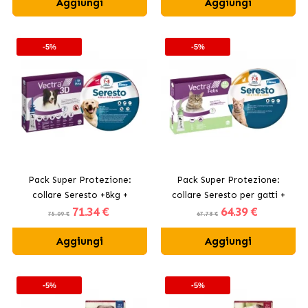
Aggiungi
Aggiungi
-5%
-5%
Pack Super Protezione:
Pack Super Protezione:
collare Seresto +8kg +
collare Seresto per gatti +
71
.34 €
64
.39 €
Vectra 3D pipette 10-25 kg
Vectra Felis pipette per gatti
75.09 €
67.78 €
Aggiungi
Aggiungi
-5%
-5%