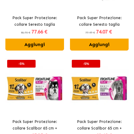
Pack Super Protezione:
Pack Super Protezione:
collare Seresto taglia
collare Seresto taglia
77
.66 €
74
.07 €
piccola fino 8kg + Advantix 4
piccola fino 8kg + Advantix 4
81.75 €
77.97 €
pipette 4-10kg
pipette 0-4kg per cani mini
Aggiungi
Aggiungi
-5%
-5%
Pack Super Protezione:
Pack Super Protezione:
collare Scalibor 65 cm +
collare Scalibor 65 cm +