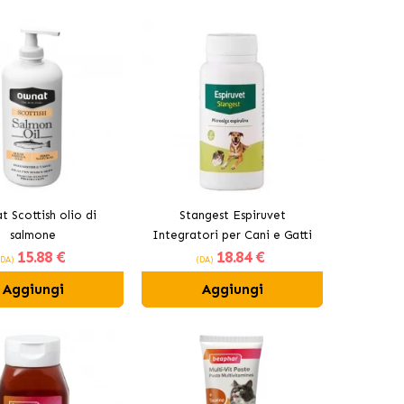
 Scottish olio di
Stangest Espiruvet
salmone
Integratori per Cani e Gatti
15
.88 €
18
.84 €
(DA)
(DA)
Aggiungi
Aggiungi