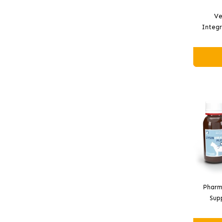
Ve
Integr
p
Pharma
Sup
Immu