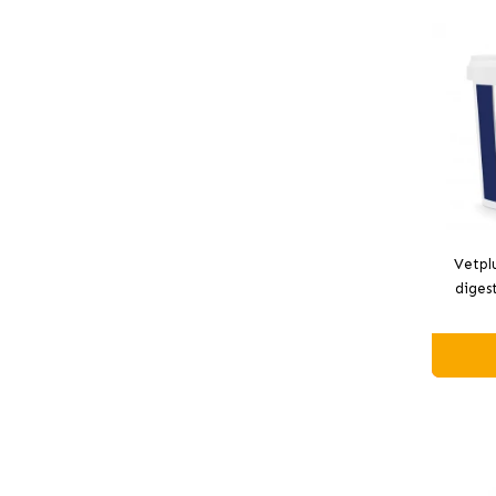
Vetpl
digest