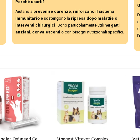
Perché usarli?
Q
Aiutano a
prevenire carenze
,
rinforzano il sistema
D
immunitario
e sostengono la
ripresa dopo malattie o
c
interventi chirurgici.
Sono particolarmente utili nei
gatti
c
anziani
,
convalescenti
o con bisogni nutrizionali specifici.
l’
adiet Oxispeed Gel
Stangest Vitavet Complex
Vet