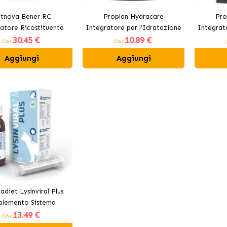
tnova Bener RC
Proplan Hydracare
Pro
atore Ricostituente
Integratore per l’Idratazione
Integrat
30
.45 €
10
.89 €
er Cani e Gatti
dei Gatti al Salmone
de
(DA)
(DA)
Aggiungi
Aggiungi
diet Lysinviral Plus
plemento Sistema
13
.49 €
nitario per Gatti
(DA)