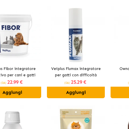
us Fibor integratore
Vetplus Flumax integratore
Ownat
ivo per cani e gatti
per gatti con difficoltà
22
.99 €
25
.29 €
respiratorie
(DA)
(DA)
Aggiungi
Aggiungi