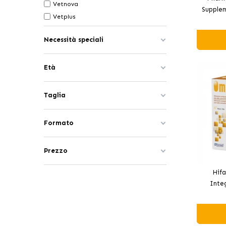
Vetnova
Supple
Vetplus
Necessità speciali
Età
Taglia
Formato
Prezzo
Hif
Inte
Vitami