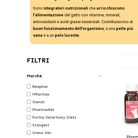
Sono
integratori nutrizionali
che
arricchiscono
l’alimentazione
del gatto con vitamine, minerali,
antiossidanti e acidi grassi essenziali. Contribuiscono al
buon funzionamento dell’organismo
, a una
pelle più
sana
e a un
pelo lucente
.
FILTRI
Marche
Beaphar
Hifarmax
Ownat
Pharmadiet
Purina Veterinary Diets
Stangest
Urano Vet
Pharm