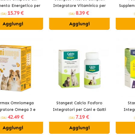
mento Energetico per
Integratore Vitaminico per
Supplem
15
.79 €
8
.39 €
Gatti
Cani e Gatti
(DA)
(DA)
Aggiungi
Aggiungi
armax Omniomega
Stangest Calcio Fosforo
Sta
gratore Omega 3 e
Integratori per Cani e Gatti
Integ
42
.49 €
7
.19 €
na E per Cani e Gatti
(DA)
(DA)
Aggiungi
Aggiungi