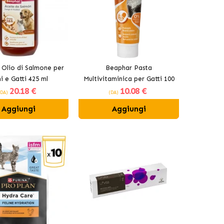
Olio di Salmone per
Beaphar Pasta
i e Gatti 425 ml
Multivitaminica per Gatti 100
20
.18 €
10
.08 €
gr
(DA)
(DA)
Aggiungi
Aggiungi