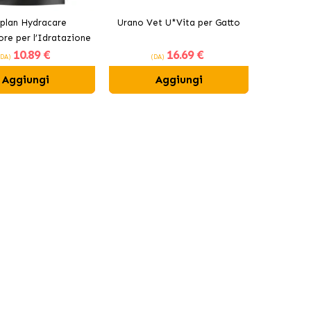
plan Hydracare
Urano Vet U*Vita per Gatto
ore per l’Idratazione
10
.89 €
16
.69 €
i Gatti al Pollo
(DA)
(DA)
Aggiungi
Aggiungi