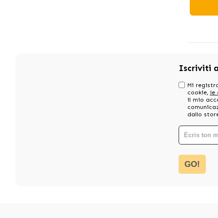
Iscriviti 
Mi registro
cookie,
le
il mio acc
comunicazi
dallo stor
GO!