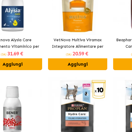
nova Alysia Care
VetNova Multiva Viramax
Beaphar 
mento Vitaminico per
Integratore Alimentare per
Can
31
.69 €
20
.59 €
Gatti
Gatti
(DA)
(DA)
Aggiungi
Aggiungi