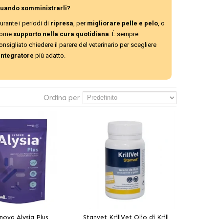
uando somministrarli
?
urante i periodi di
ripresa
, per
migliorare pelle e pelo
, o
ome
supporto nella cura quotidiana
. È sempre
onsigliato chiedere il parere del veterinario per scegliere
integratore
più adatto.
Ordina per
nova Alysia Plus
Stanvet KrillVet Olio di Krill