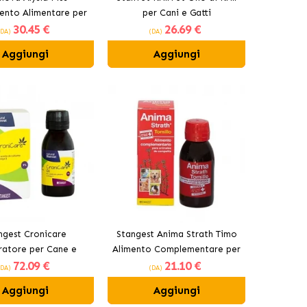
ento Alimentare per
per Cani e Gatti
30
.45 €
26
.69 €
Gatti
(DA)
(DA)
Aggiungi
Aggiungi
ngest Cronicare
Stangest Anima Strath Timo
ratore per Cane e
Alimento Complementare per
72
.09 €
21
.10 €
Gatto
Cani e Gatti
(DA)
(DA)
Aggiungi
Aggiungi