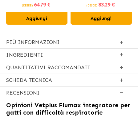
64
.79 €
83
.29 €
sterilizzati
(DESDE)
(DESDE)
Aggiungi
Aggiungi
PIÙ INFORMAZIONI
INGREDIENTI
QUANTITATIVI RACCOMANDATI
SCHEDA TECNICA
RECENSIONI
Opinioni
Vetplus Flumax integratore per
gatti con difficoltà respiratorie