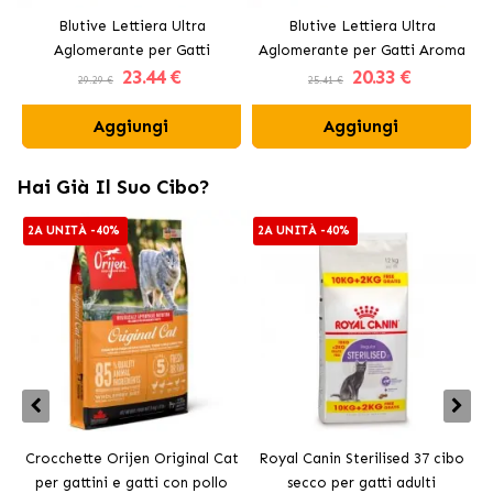
Blutive Lettiera Ultra
Blutive Lettiera Ultra
Aglomerante per Gatti
Aglomerante per Gatti Aroma
23
.44 €
20
.33 €
Carbone Attivo
Fresh
29.29 €
25.41 €
Aggiungi
Aggiungi
Hai Già Il Suo Cibo?
2A UNITÀ -40%
2A UNITÀ -40%
Crocchette Orijen Original Cat
Royal Canin Sterilised 37 cibo
per gattini e gatti con pollo
secco per gatti adulti