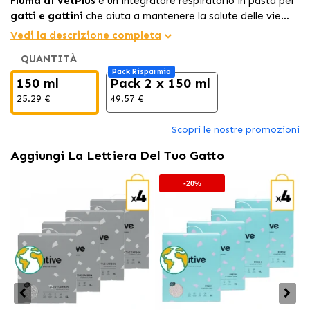
Fluma di VetPlus
è un integratore respiratorio in pasta per
gatti e gattini
che aiuta a mantenere la salute delle vie
respiratorie. La sua formula con
L-lisina, estratti vegetali,
Vedi la descrizione completa
vitamine del gruppo B e zinco
favorisce il sistema
QUANTITÀ
respiratorio e rafforza le difese, ideale come supporto nei
Pack Risparmio
periodi di recupero o stress.
150 ml
Pack 2 x 150 ml
25.29 €
49.57 €
Scopri le nostre promozioni
Aggiungi La Lettiera Del Tuo Gatto
-20%