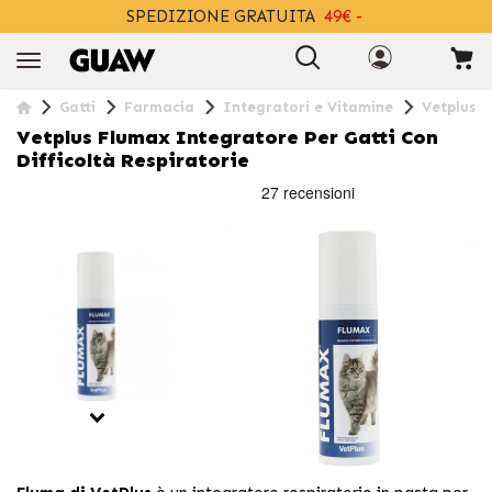
SPEDIZIONE GRATUITA
49€ -
+INFO
Gatti
Farmacia
Integratori e Vitamine
Vetplus F
Vetplus Flumax Integratore Per Gatti Con
Difficoltà Respiratorie