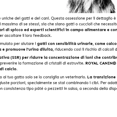
niche dei gatti e dei cani. Questa ossessione per il dettaglio è 
l massimo di se stessi, sia che siano gatti o cuccioli che necessita
ri di spicco ed esperti scientifici in campo alimentare e 
er ascoltare il loro feedback.
mulato per aiutare i
gatti con sensibilità urinarie, come calcoli
a e promuove l'urina diluita,
riducendo così il rischio di calcoli 
tiva (SSR) per ridurre la concentrazione di ioni che contribu
revenire la formazione di cristalli di estruvite.
ROYAL CANIN® U
di calcio.
al tuo gatto solo se lo consiglia un veterinario.
La transizione 
 giuste porzioni, specialmente se stai combinando i cibi. Per ad
n consistenza tipo pâté o pezzetti in salsa, a seconda della dispo