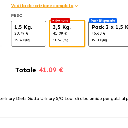
Vedi la descrizione completa
PESO
Mejor €/Kg
Pack Risparmio
1,5 Kg.
3,5 Kg.
Pack 2 x 1,5 
23.79 €
41.09 €
46.63 €
15.86 €/Kg
11.74 €/Kg
15.54 €/Kg
41.09 €
Totale
erinary Diets Gatto Urinary S/O Loaf di cibo umido per gatti al p