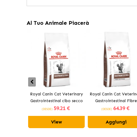
Al Tuo Animale Piacerà
Royal Canin Cat Veterinary
Royal Canin Cat Veterin
Gastrointestinal cibo secco
Gastrointestinal Fibre
59
.21 €
64
.39 €
per gatti adulti
Response cibo secco p
(DESDE)
(DESDE)
gatti adulti
View
Aggiungi