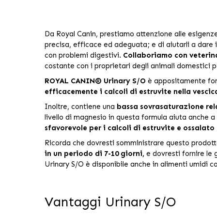
Da Royal Canin, prestiamo attenzione alle esigenze u
precisa, efficace ed adeguata; e di aiutarli a dare i
con problemi digestivi.
Collaboriamo con veterina
costante con i proprietari degli animali domestici p
ROYAL CANIN® Urinary S/O
è appositamente for
efficacemente i calcoli di estruvite nella vescic
Inoltre, contiene una
bassa sovrasaturazione rela
livello di magnesio in questa formula aiuta anche a p
sfavorevole per i calcoli di estruvite e ossalato 
Ricorda che dovresti somministrare questo prodotto 
in un periodo di 7-10 giorni,
e dovresti fornire le
Urinary S/O è disponibile anche in alimenti umidi co
Vantaggi Urinary S/O