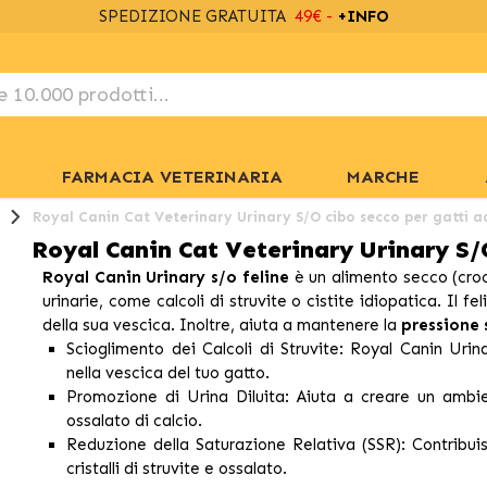
SPEDIZIONE GRATUITA
49€ -
+INFO
FARMACIA VETERINARIA
MARCHE
Royal Canin Cat Veterinary Urinary S/O cibo secco per gatti a
Royal Canin Cat Veterinary Urinary S/
Royal Canin Urinary s/o feline
è un alimento secco (crocc
urinarie, come calcoli di struvite o cistite idiopatica. Il 
della sua vescica. Inoltre, aiuta a mantenere la
pressione 
Scioglimento dei Calcoli di Struvite:
Royal Canin Urinar
nella vescica del tuo gatto.
Promozione di Urina Diluita:
Aiuta a creare un ambient
ossalato di calcio.
Reduzione della Saturazione Relativa (SSR):
Contribuis
cristalli di struvite e ossalato.