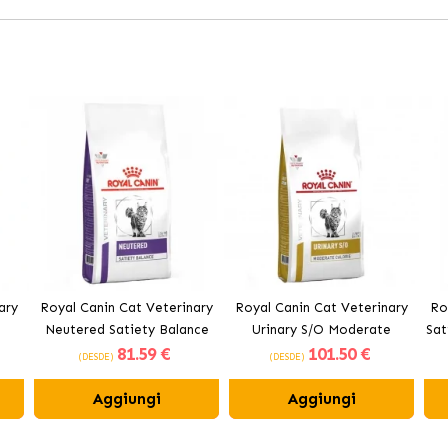
ary
Royal Canin Cat Veterinary
Royal Canin Cat Veterinary
Ro
Neutered Satiety Balance
Urinary S/O Moderate
Sat
81
.59 €
101
.50 €
er
cibo secco per gatti adulti
Calorie cibo secco per gatti
ci
(DESDE)
(DESDE)
adulti
Aggiungi
Aggiungi