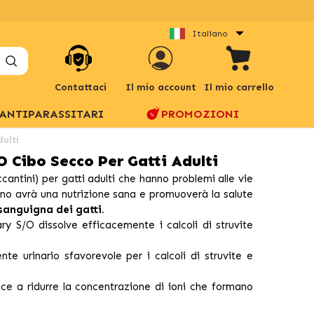
Italiano
Contattaci
Il mio account
Il mio carrello
ANTIPARASSITARI
PROMOZIONI
dulti
O Cibo Secco Per Gatti Adulti
antini) per gatti adulti che hanno problemi alle vie
felino avrà una nutrizione sana e promuoverà la salute
sanguigna dei gatti.
y S/O dissolve efficacemente i calcoli di struvite
e urinario sfavorevole per i calcoli di struvite e
ce a ridurre la concentrazione di ioni che formano