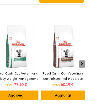
yal Canin Cat Veterinary
Royal Canin Cat Veterinary
Royal Canin
iety Weight Management
Gastrointestinal Moderate
Renal cibo 
77
.10 €
60
.19 €
bo secco per gatti adulti
Calorie alimenti per gatti
a
(DESDE)
(DESDE)
(DESDE)
adulti
Aggiungi
Aggiungi
Ag