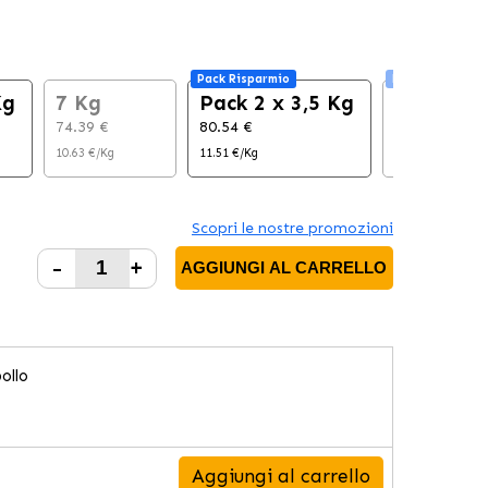
Pack Risparmio
Pack Risparmio
Kg
7 Kg
Pack 2 x 3,5 Kg
Pack 2 x
74.39 €
80.54 €
145.80 €
10.63 €/Kg
11.51 €/Kg
10.41 €/Kg
Scopri le nostre promozioni
-
+
AGGIUNGI AL CARRELLO
ollo
Aggiungi al carrello