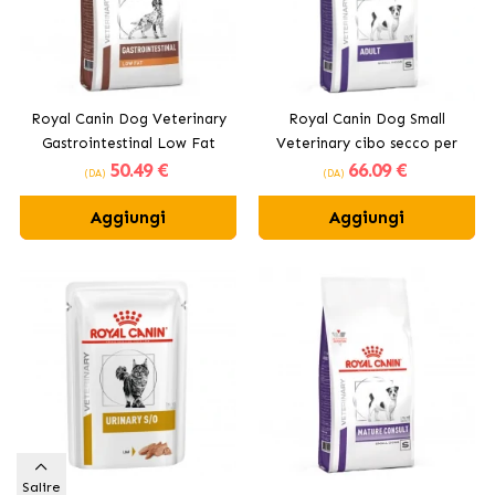
Royal Canin Dog Veterinary
Royal Canin Dog Small
Gastrointestinal Low Fat
Veterinary cibo secco per
50
.49 €
66
.09 €
cibo secco per cani adulti
cani di piccola taglia
(DA)
(DA)
Aggiungi
Aggiungi
Salire