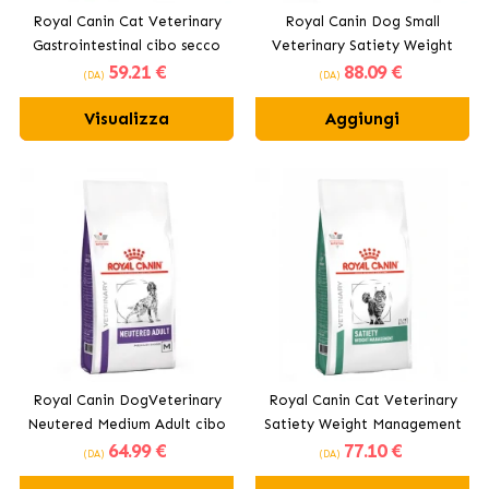
Royal Canin Cat Veterinary
Royal Canin Dog Small
Gastrointestinal cibo secco
Veterinary Satiety Weight
59
.21 €
88
.09 €
per gatti adulti
Management cibo secco per
(DA)
(DA)
cani di taglia piccola
Visualizza
Aggiungi
Royal Canin DogVeterinary
Royal Canin Cat Veterinary
Neutered Medium Adult cibo
Satiety Weight Management
64
.99 €
77
.10 €
secco Per Cani Adulti di
cibo secco per gatti adulti
(DA)
(DA)
Taglia Media Sottoposti a