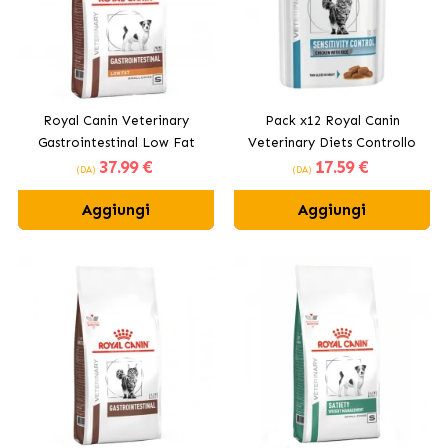
Royal Canin Veterinary
Pack x12 Royal Canin
Gastrointestinal Low Fat
Veterinary Diets Controllo
37
.99 €
17
.59 €
Small Crocchette per Cani di
della Sensibilità di cibo
(DA)
(DA)
Piccola Taglia
umido per gatti
Aggiungi
Aggiungi