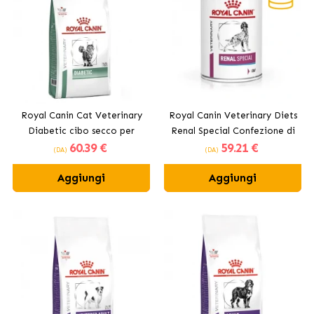
Royal Canin Cat Veterinary
Royal Canin Veterinary Diets
Diabetic cibo secco per
Renal Special Confezione di
60
.39 €
59
.21 €
gatti adulti
cibo umido per cani
(DA)
(DA)
Aggiungi
Aggiungi