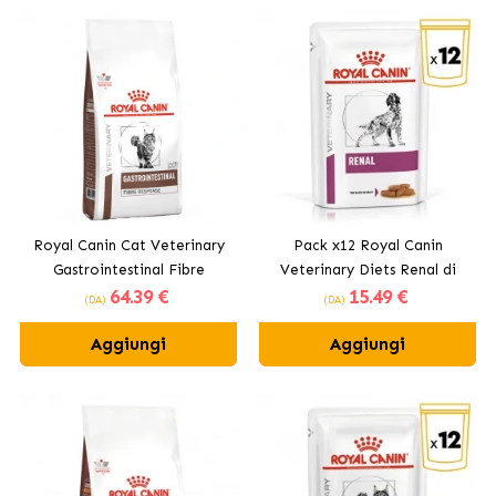
Royal Canin Cat Veterinary
Pack x12 Royal Canin
Gastrointestinal Fibre
Veterinary Diets Renal di
64
.39 €
15
.49 €
Response cibo secco per
cibo umido per cani
(DA)
(DA)
gatti adulti
Aggiungi
Aggiungi