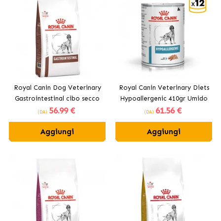
Royal Canin Dog Veterinary
Royal Canin Veterinary Diets
Gastrointestinal cibo secco
Hypoallergenic 410gr Umido
56
.99 €
61
.56 €
per cani adulti
(DA)
(DA)
Aggiungi
Aggiungi