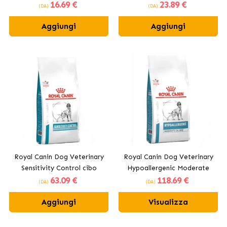
16
.69 €
23
.89 €
umido per gatti
per cani adulti
(DA)
(DA)
Aggiungi
Aggiungi
Royal Canin Dog Veterinary
Royal Canin Dog Veterinary
Sensitivity Control cibo
Hypoallergenic Moderate
63
.09 €
118
.69 €
secco per cani adulti
Calorie cibo secco per cani
(DA)
(DA)
adulti
Aggiungi
Visualizza