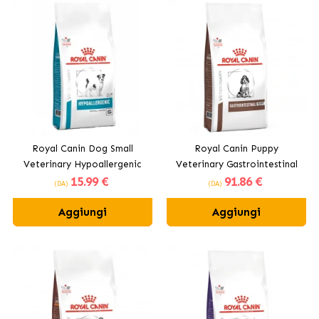
Royal Canin Dog Small
Royal Canin Puppy
Veterinary Hypoallergenic
Veterinary Gastrointestinal
15
.99 €
91
.86 €
per cani di piccola taglia
cibo speciale per cuccioli
(DA)
(DA)
Aggiungi
Aggiungi