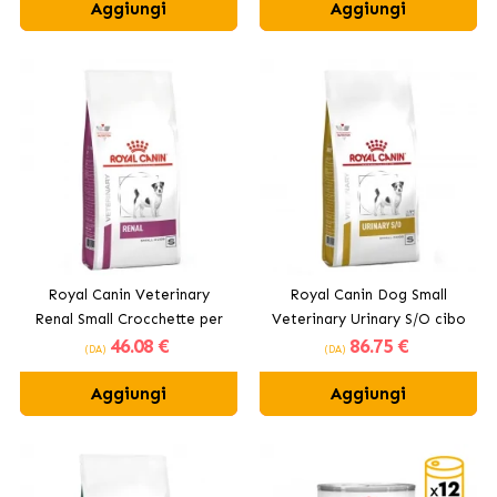
Sterilizzazione
Aggiungi
Aggiungi
Royal Canin Veterinary
Royal Canin Dog Small
Renal Small Crocchette per
Veterinary Urinary S/O cibo
46
.08 €
86
.75 €
Cani di Piccola Taglia
secco per cani di piccola
(DA)
(DA)
taglia
Aggiungi
Aggiungi