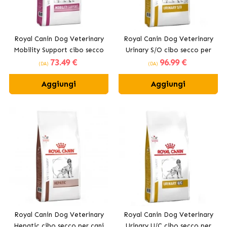
Royal Canin Dog Veterinary
Royal Canin Dog Veterinary
Mobility Support cibo secco
Urinary S/O cibo secco per
73
.49 €
96
.99 €
per cani adulti
cani adulti
(DA)
(DA)
Aggiungi
Aggiungi
Royal Canin Dog Veterinary
Royal Canin Dog Veterinary
Hepatic cibo secco per cani
Urinary U/C cibo secco per