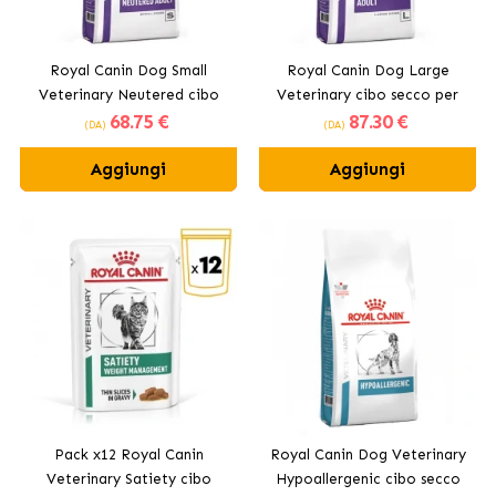
Royal Canin Dog Small
Royal Canin Dog Large
Veterinary Neutered cibo
Veterinary cibo secco per
68
.75 €
87
.30 €
secco per cani di taglia
cani di taglia grande
(DA)
(DA)
piccola
Aggiungi
Aggiungi
Pack x12 Royal Canin
Royal Canin Dog Veterinary
Veterinary Satiety cibo
Hypoallergenic cibo secco