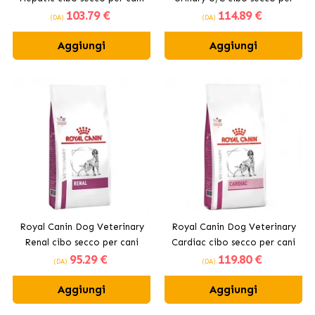
103
.79 €
114
.89 €
adulti
cani adulti
(DA)
(DA)
Aggiungi
Aggiungi
Royal Canin Dog Veterinary
Royal Canin Dog Veterinary
Renal cibo secco per cani
Cardiac cibo secco per cani
95
.29 €
119
.80 €
adulti
adulti
(DA)
(DA)
Aggiungi
Aggiungi