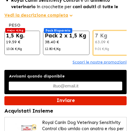
Royal Canin Sensitivity Control
è un
alimento
veterinario
in crocchette per
cani adulti
di
tutte le
razze
, appositamente formulato per soddisfare le
Vedi la descrizione completa
necessità allergiche
del tuo SuperCane.
PESO
Contribuisce a
ridurre
l'
intolleranza
a ingredienti e
Mejor €/Kg
Pack Risparmio
nutrienti,
proteggendo
il
sistema digestivo
e la
pelle
.
1,5 Kg.
Pack 2 x 1,5 Kg
7 Kg
Contiene acidi grassi
EPA e DHA
che contribuiscono a
19.59 €
38.40 €
63.09 €
mantenere un
sistema digestivo e una pelle sani
nel
13.06 €/Kg
12.80 €/Kg
9.01 €/Kg
tuo cane.
Scopri le nostre promozioni
Avvisami quando disponibile
Inviare
Acquistati Insieme
Royal Canin Dog Veterinary Sensitivity
Control cibo umido con anatra e riso per