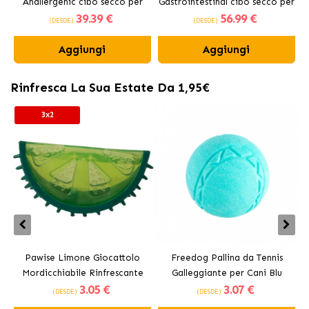
Anallergenic cibo secco per
Gastrointestinal cibo secco per
39
.39 €
56
.99 €
cani adulti
cani adulti
(DESDE)
(DESDE)
Aggiungi
Aggiungi
Rinfresca La Sua Estate Da 1,95€
3x2
Pawise Limone Giocattolo
Freedog Pallina da Tennis
Mordicchiabile Rinfrescante
Galleggiante per Cani Blu
3
.05 €
3
.07 €
per Cani 12 cm
(DESDE)
(DESDE)