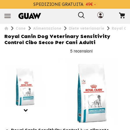
SPEDIZIONE GRATUITA
49€ -
+INFO
Cane
Alimentazione
Diete veterianarie
Royal Can
Royal Canin Dog Veterinary Sensitivity
Control Cibo Secco Per Cani Adulti