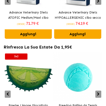
Advance Veterinary Diets
Advance Veterinary Diets
ATOPIC Medium/Maxi cibo
HYPOALLERGENIC cibo secco
71
.79 €
74
.19 €
secco per cani
per cani
(DESDE)
(DESDE)
Aggiungi
Aggiungi
Rinfresca La Sua Estate Da 1,95€
3x2
Pawise Limone Giocattolo
Freedog Pallina da Tennis