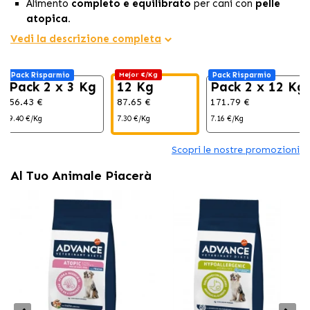
Alimento
completo e equilibrato
per cani con
pelle
atopica.
Coniglio e piselli
come ingredienti principali, questa
Vedi la descrizione completa
ricetta affronta specificamente problemi dermatologici
come dermatite e perdita eccessiva di pelo.
Pack Risparmio
Mejor €/Kg
Pack Risparmio
Riduce il rischio di reazioni avverse al cibo, fornendo
Pack 2 x 3 Kg
12 Kg
Pack 2 x 12 Kg
un'
alimentazione sicura e adattata alle esigenze dei
56.43 €
87.65 €
171.79 €
cani con sensibilità cutanea.
9.40 €/Kg
7.30 €/Kg
7.16 €/Kg
Scopri le nostre promozioni
Al Tuo Animale Piacerà