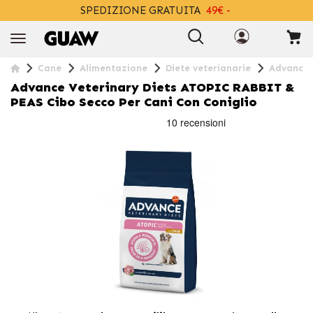
SPEDIZIONE GRATUITA
49€ -
+INFO
Cane
Alimentazione
Diete veterianarie
Advance V
Advance Veterinary Diets ATOPIC RABBIT &
PEAS Cibo Secco Per Cani Con Coniglio