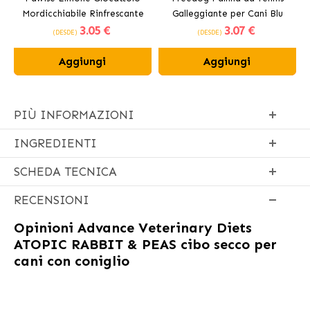
Mordicchiabile Rinfrescante
Galleggiante per Cani Blu
3
.05 €
3
.07 €
per Cani 12 cm
(DESDE)
(DESDE)
Aggiungi
Aggiungi
PIÙ INFORMAZIONI
INGREDIENTI
SCHEDA TECNICA
RECENSIONI
Opinioni
Advance Veterinary Diets
ATOPIC RABBIT & PEAS cibo secco per
cani con coniglio