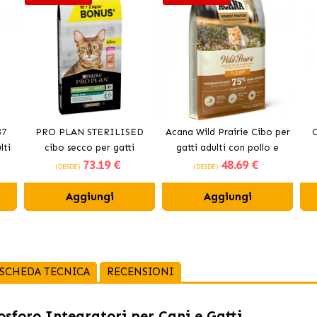
37
PRO PLAN STERILISED
Acana Wild Prairie Cibo per
O
lti
cibo secco per gatti
gatti adulti con pollo e
73
.19 €
48
.69 €
sterilizzati al salmone
tacchino
(DESDE)
(DESDE)
Aggiungi
Aggiungi
SCHEDA TECNICA
RECENSIONI
osforo Integratori per Cani e Gatti