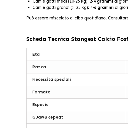
Cani e gatti medi (10‑25 kg):
2‑4 grammi
al gior
Cani e gatti grandi (> 25 kg):
4‑6 grammi
al gior
Può essere miscelato al cibo quotidiano. Consultare
Scheda Tecnica
Stangest Calcio Fosf
Età
Razza
Necessità speciali
Formato
Especie
Guaw&Repeat