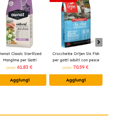
wnat Classic Sterilized
Crocchette Orijen Six Fish
Acana Indoo
Mangime per Gatti
per gatti adulti con pesce
adulti
61
.83 €
70
.59 €
Sterilizzati
(DESDE)
(DESDE)
(DESDE)
Aggiungi
Aggiungi
Ag