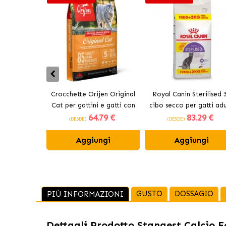
Crocchette Orijen Original
Royal Canin Sterilised 
Cat per gattini e gatti con
cibo secco per gatti adu
64
.79 €
83
.29 €
pollo
sterilizzati
(DESDE)
(DESDE)
Aggiungi
Aggiungi
GUSTO
DOSSAGIO
PIÙ INFORMAZIONI
Dettagli Prodotto
Stangest Calcio F