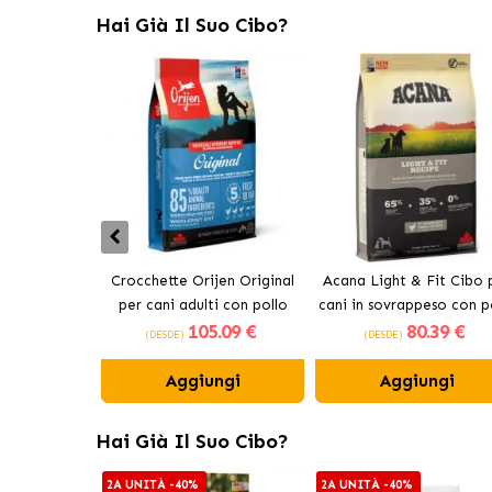
Hai Già Il Suo Cibo?
Crocchette Orijen Original
Acana Light & Fit Cibo 
per cani adulti con pollo
cani in sovrappeso con p
105
.09 €
80
.39 €
fresco
(DESDE)
(DESDE)
Aggiungi
Aggiungi
Hai Già Il Suo Cibo?
2A UNITÀ -40%
2A UNITÀ -40%