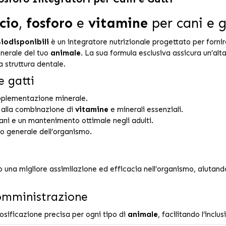
cio
,
fosforo
e
vitamine
per cani e g
iodisponibili
è un integratore nutrizionale progettato per fornire
nerale del tuo
animale
. La sua formula esclusiva assicura un’alt
 struttura dentale.
e gatti
pplementazione minerale.
 alla combinazione di
vitamine
e minerali essenziali.
ani e un mantenimento ottimale negli adulti.
o generale dell’organismo.
 una migliore assimilazione ed efficacia nell’organismo, aiutand
somministrazione
sificazione precisa per ogni tipo di
animale
, facilitando l’incl