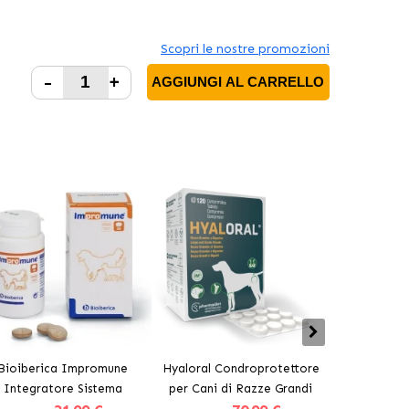
Scopri le nostre promozioni
-
+
AGGIUNGI AL CARRELLO
Bioiberica Impromune
Hyaloral Condroprotettore
Pharmadiet 
Integratore Sistema
per Cani di Razze Grandi
Plus Suppl
unitario per Cani e Gatti
Pharmadiet
per Ca