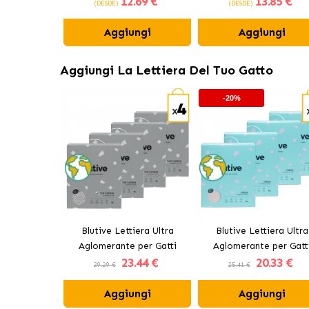
12
.69 €
13
.85 €
(DESDE)
(DESDE)
Aggiungi
Aggiungi
Aggiungi La Lettiera Del Tuo Gatto
-20%
Blutive Lettiera Ultra
Blutive Lettiera Ultra
Aglomerante per Gatti
Aglomerante per Gatt
23
.44 €
20
.33 €
Carbone Attivo
Aroma Fresh
29.29 €
25.41 €
Aggiungi
Aggiungi