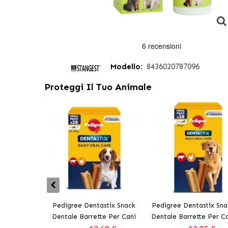
Modello:
8436020787096
Proteggi Il Tuo Animale
Pedigree Dentastix Snack
Pedigree Dentastix Sna
Dentale Barrette Per Cani
Dentale Barrette Per C
Medi 10-25 kg
Grandi +25 kg