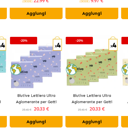
22
.99 €
9
.97 €
(DESDE)
(DESDE)
Aggiungi
Aggiungi
-20%
-20%
Blutive Lettiera Ultra
Blutive Lettiera Ultra
i
Aglomerante per Gatti
Aglomerante per Gatti
20
.33 €
20
.33 €
Aroma Lavanda
Aroma Aloe Vera
25.41 €
25.41 €
Aggiungi
Aggiungi