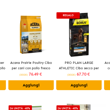
REGALO
per
Acana Prairie Poultry Cibo
PRO PLAN LARGE
Aca
ollo
per cani con pollo fresco
ATHLETIC Cibo secco per
c
76
.49 €
67
.70 €
cani con pollo
(DESDE)
(DESDE)
Aggiungi
Aggiungi
2A UNITÀ -40%
2A UNITÀ -40%