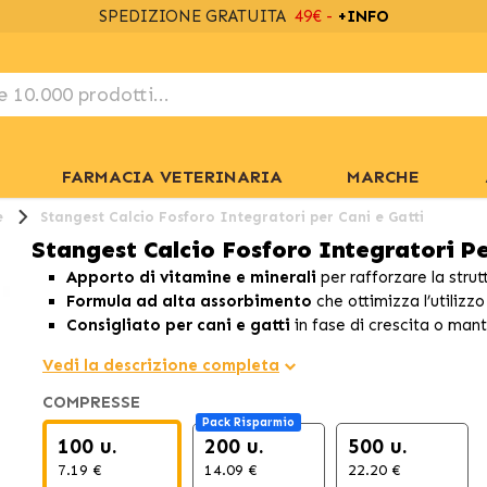
SPEDIZIONE GRATUITA
49€ -
+INFO
FARMACIA VETERINARIA
MARCHE
e
Stangest Calcio Fosforo Integratori per Cani e Gatti
Stangest Calcio Fosforo Integratori Pe
Apporto di vitamine e minerali
per rafforzare la stru
Formula ad alta assorbimento
che ottimizza l’utilizzo
Consigliato per cani e gatti
in fase di crescita o man
Vedi la descrizione completa
COMPRESSE
Pack Risparmio
100 u.
200 u.
500 u.
7.19 €
14.09 €
22.20 €