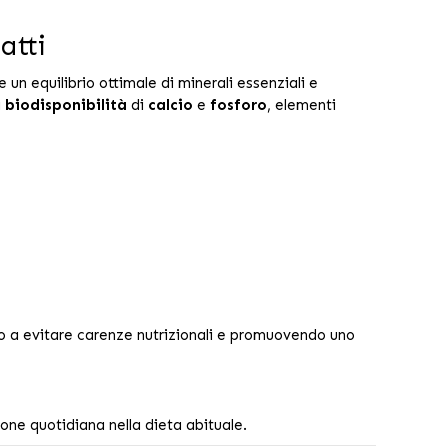
atti
 un equilibrio ottimale di minerali essenziali e
a
biodisponibilità
di
calcio
e
fosforo
, elementi
o a evitare carenze nutrizionali e promuovendo uno
usione quotidiana nella dieta abituale.