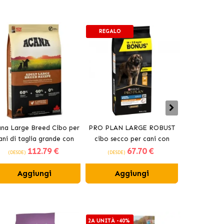
REGALO
na Large Breed Cibo per
PRO PLAN LARGE ROBUST
Crocchette O
ani di taglia grande con
cibo secco per cani con
cani anzi
112
.79 €
67
.70 €
pollo
pollo
(DESDE)
(DESDE)
(DESDE)
Aggiungi
Aggiungi
Ag
2A UNITÀ -40%
2A UNITÀ -4