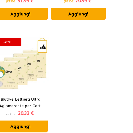
31
.99 €
70
.99 €
(DESDE)
(DESDE)
(DESDE)
Compresse
Aggiungi
Aggiungi
Ag
-20%
Blutive Lettiera Ultra
Aglomerante per Gatti
20
.33 €
Aroma Marsiglia
25.41 €
Aggiungi