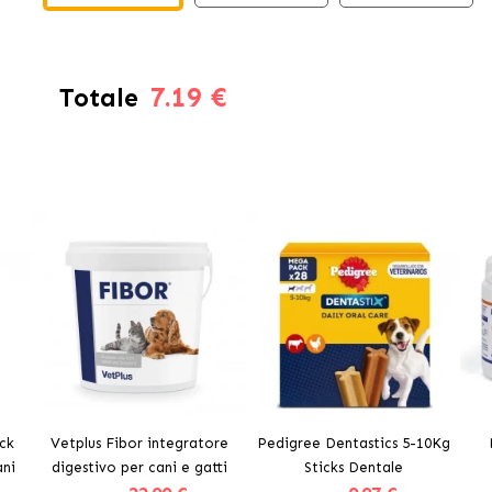
7.19 €
Totale
ck
Vetplus Fibor integratore
Pedigree Dentastics 5-10Kg
ani
digestivo per cani e gatti
Sticks Dentale
Imm