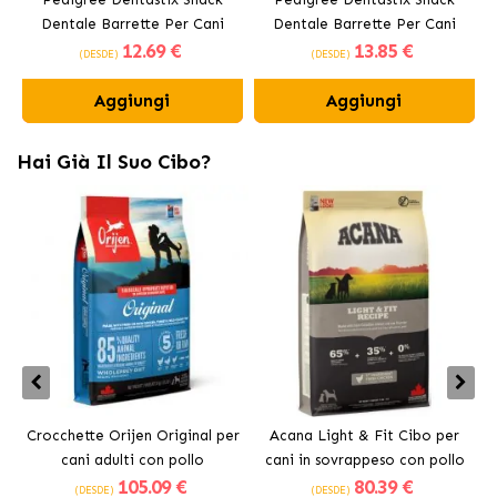
Dentale Barrette Per Cani
Dentale Barrette Per Cani
12
.69 €
13
.85 €
Medi 10-25 kg
Grandi +25 kg
(DESDE)
(DESDE)
Aggiungi
Aggiungi
Hai Già Il Suo Cibo?
Crocchette Orijen Original per
Acana Light & Fit Cibo per
A
cani adulti con pollo
cani in sovrappeso con pollo
105
.09 €
80
.39 €
fresco
(DESDE)
(DESDE)