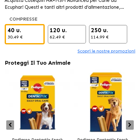
Acquista Cosequin HA+MSM Advanced per Cane da
Ecuphar! Questi e tanti altri prodotti d’alimentazione,
igiene, gioco e rilassamento per il tuo animale domestico
COMPRESSE
40 u.
120 u.
250 u.
30.49 €
62.49 €
114.99 €
Scopri le nostre promozioni
Proteggi Il Tuo Animale
Pedigree Dentastix Snack
Pedigree Dentastix Snack