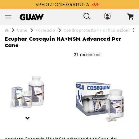
SPEDIZIONE GRATUITA
49€ -
+INFO
Cane
Farmacia
Condroprotettori/ articolazioni
Ecuphar Cosequin HA+MSM Advanced Per
Cane