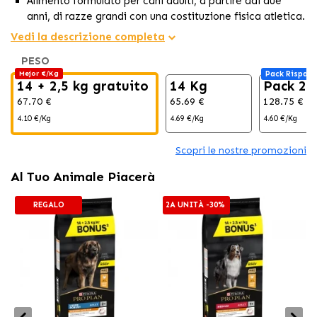
Alimento formulato per cani adulti, a partire dai due
anni, di razze grandi con una costituzione fisica atletica.
Ingredienti naturali, con carne di pollo come
Vedi la descrizione completa
protagonista, che forniscono una nutrizione giornaliera
PESO
completa e bilanciata.
Mejor €/Kg
Pack Risparm
Aiuta a mantenere articolazioni sane e uno stile di vita
14 + 2,5 kg gratuito
14 Kg
Pack 2 
attivo.
67.70 €
65.69 €
128.75 €
4.10 €/Kg
4.69 €/Kg
4.60 €/Kg
Scopri le nostre promozioni
Al Tuo Animale Piacerà
REGALO
2A UNITÀ -30%