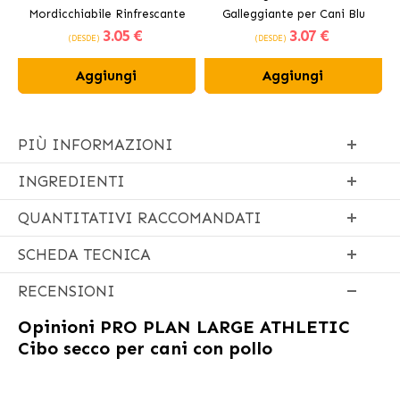
Mordicchiabile Rinfrescante
Galleggiante per Cani Blu
3
.05 €
3
.07 €
per Cani 12 cm
(DESDE)
(DESDE)
Aggiungi
Aggiungi
PIÙ INFORMAZIONI
INGREDIENTI
QUANTITATIVI RACCOMANDATI
SCHEDA TECNICA
RECENSIONI
Opinioni
PRO PLAN LARGE ATHLETIC
Cibo secco per cani con pollo