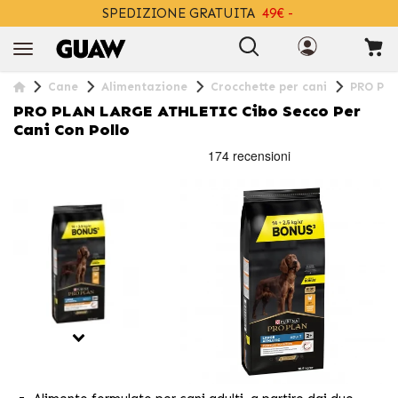
SPEDIZIONE GRATUITA
49€ -
+INFO
Cane
Alimentazione
Crocchette per cani
PRO PLA
PRO PLAN LARGE ATHLETIC Cibo Secco Per
Cani Con Pollo